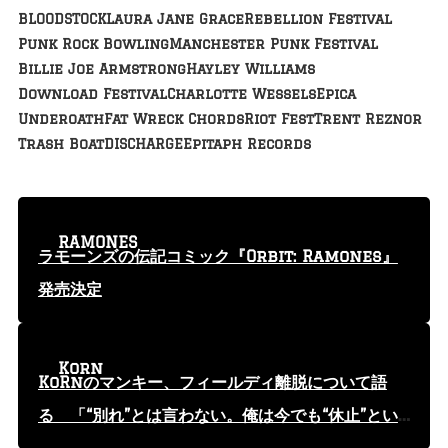
BLOODSTOCK
Laura Jane Grace
Rebellion Festival
Punk Rock Bowling
Manchester Punk Festival
Billie Joe Armstrong
Hayley Williams
Download Festival
Charlotte Wessels
Epica
Underoath
Fat Wreck Chords
Riot Fest
Trent Reznor
Trash Boat
DISCHARGE
Epitaph Records
RAMONES
ラモーンズの伝記コミック『Orbit: Ramones』
発売決定
Korn
KoRnのマンキー、フィールディ離脱について語
る 「“別れ”とは言わない。俺は今でも“休止”とい
う言葉を使っている」