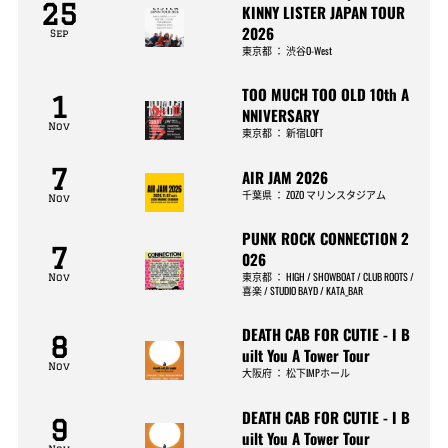
25
KINNY LISTER JAPAN TOUR
2026
Sep
東京都
：
渋谷O-West
TOO MUCH TOO OLD 10th A
1
NNIVERSARY
Nov
東京都
：
新宿LOFT
7
AIR JAM 2026
千葉県
：
ZOZO マリンスタジアム
Nov
PUNK ROCK CONNECTION 2
7
026
東京都
：
HIGH / SHOWBOAT / CLUB ROOTS /
Nov
喜楽 / STUDIO BAYD / KATA_BAR
DEATH CAB FOR CUTIE - I B
8
uilt You A Tower Tour
Nov
大阪府
：
松下IMPホール
DEATH CAB FOR CUTIE - I B
9
uilt You A Tower Tour