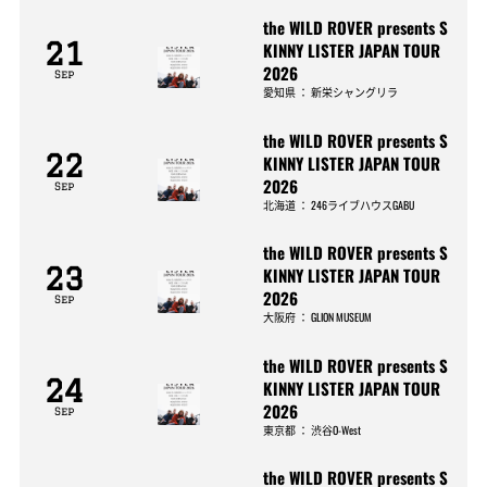
the WILD ROVER presents S
21
KINNY LISTER JAPAN TOUR
2026
Sep
愛知県
：
新栄シャングリラ
the WILD ROVER presents S
22
KINNY LISTER JAPAN TOUR
2026
Sep
北海道
：
246ライブハウスGABU
the WILD ROVER presents S
23
KINNY LISTER JAPAN TOUR
2026
Sep
大阪府
：
GLION MUSEUM
the WILD ROVER presents S
24
KINNY LISTER JAPAN TOUR
2026
Sep
東京都
：
渋谷O-West
the WILD ROVER presents S