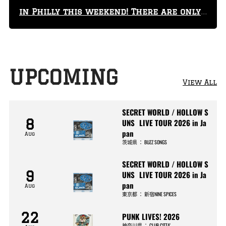
in Philly this weekend! There are only
29 tickets left!
UPCOMING
View All
SECRET WORLD / HOLLOW S
8
UNS LIVE TOUR 2026 in Ja
pan
Aug
茨城県
：
BUZZ SONGS
SECRET WORLD / HOLLOW S
9
UNS LIVE TOUR 2026 in Ja
pan
Aug
東京都
：
新宿NINE SPICES
22
PUNK LIVES! 2026
神奈川県
：
CLUB CITTA’