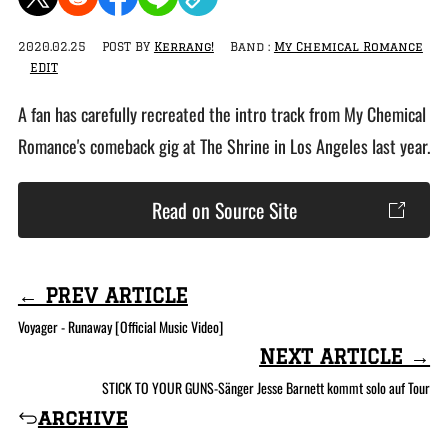
2020.02.25
POST BY
Kerrang!
Band :
My Chemical Romance
EDIT
A fan has carefully recreated the intro track from My Chemical
Romance's comeback gig at The Shrine in Los Angeles last year.
Read on Source Site
← PREV ARTICLE
Voyager - Runaway [Official Music Video]
NEXT ARTICLE →
STICK TO YOUR GUNS-Sänger Jesse Barnett kommt solo auf Tour
archive