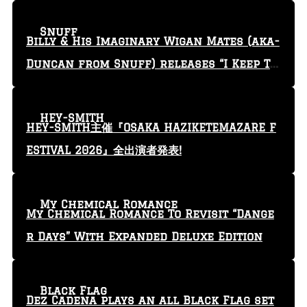
Snuff
Billy & His Imaginary Wigan Mates (aka-
Duncan from Snuff) releases “I Keep Tr
yin'” video
HEY-SMITH
HEY-SMITH主催『OSAKA HAZIKETEMAZARE F
ESTIVAL 2026』全出演者発表!
My Chemical Romance
My Chemical Romance To Revisit “Dange
r Days” With Expanded Deluxe Edition
Black Flag
Dez Cadena plays an all Black Flag set