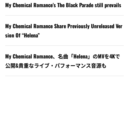
My Chemical Romance’s The Black Parade still prevails
My Chemical Romance Share Previously Unreleased Ver
sion Of “Helena”
My Chemical Romance、名曲「Helena」のMVを4Kで
公開&貴重なライブ・パフォーマンス音源も