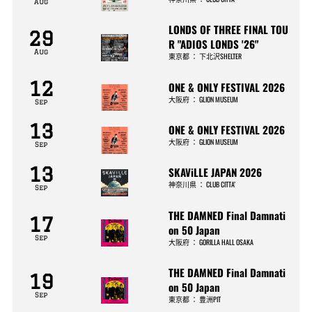
Aug
LONDS OF THREE FINAL TOU
29
R "ADIOS LONDS '26"
Aug
東京都
：
下北沢SHELTER
12
ONE & ONLY FESTIVAL 2026
大阪府
：
GLION MUSEUM
Sep
13
ONE & ONLY FESTIVAL 2026
大阪府
：
GLION MUSEUM
Sep
13
SKAViLLE JAPAN 2026
神奈川県
：
CLUB CITTA’
Sep
THE DAMNED Final Damnati
17
on 50 Japan
Sep
大阪府
：
GORILLA HALL OSAKA
THE DAMNED Final Damnati
19
on 50 Japan
Sep
東京都
：
豊洲PIT