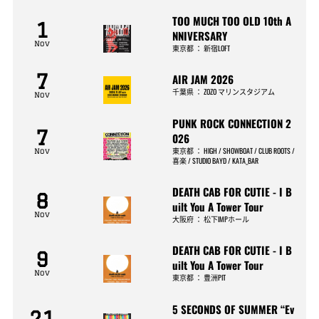
TOO MUCH TOO OLD 10th A
1
NNIVERSARY
Nov
東京都
：
新宿LOFT
7
AIR JAM 2026
千葉県
：
ZOZO マリンスタジアム
Nov
PUNK ROCK CONNECTION 2
7
026
東京都
：
HIGH / SHOWBOAT / CLUB ROOTS /
Nov
喜楽 / STUDIO BAYD / KATA_BAR
DEATH CAB FOR CUTIE - I B
8
uilt You A Tower Tour
Nov
大阪府
：
松下IMPホール
DEATH CAB FOR CUTIE - I B
9
uilt You A Tower Tour
Nov
東京都
：
豊洲PIT
5 SECONDS OF SUMMER “Ev
21