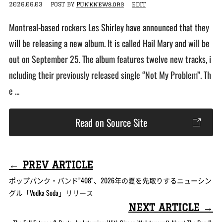
2026.06.03
POST BY
Punknews.org
EDIT
Montreal-based rockers Les Shirley have announced that they
will be releasing a new album. It is called Hail Mary and will be
out on September 25. The album features twelve new tracks, i
ncluding their previously released single “Not My Problem”. Th
e ...
Read on Source Site
← PREV ARTICLE
ポップパンク・バンド”408″、2026年の夏を先取りするニューシン
グル「Vodka Soda」リリース
NEXT ARTICLE →