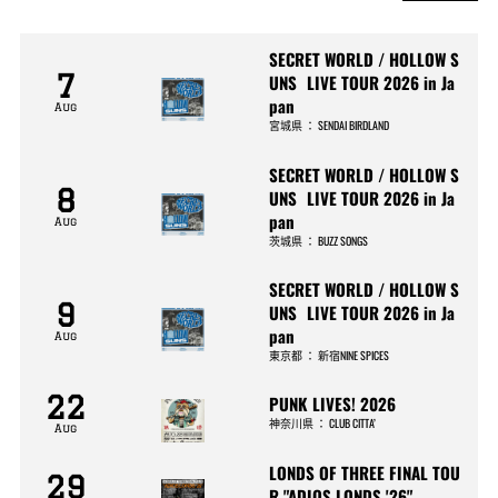
SECRET WORLD / HOLLOW S
7
UNS LIVE TOUR 2026 in Ja
pan
Aug
宮城県
：
SENDAI BIRDLAND
SECRET WORLD / HOLLOW S
8
UNS LIVE TOUR 2026 in Ja
pan
Aug
茨城県
：
BUZZ SONGS
SECRET WORLD / HOLLOW S
9
UNS LIVE TOUR 2026 in Ja
pan
Aug
東京都
：
新宿NINE SPICES
22
PUNK LIVES! 2026
神奈川県
：
CLUB CITTA’
Aug
LONDS OF THREE FINAL TOU
29
R "ADIOS LONDS '26"