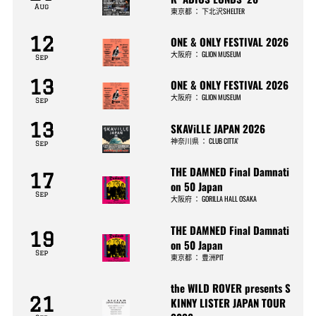
Aug
東京都
：
下北沢SHELTER
12
ONE & ONLY FESTIVAL 2026
大阪府
：
GLION MUSEUM
Sep
13
ONE & ONLY FESTIVAL 2026
大阪府
：
GLION MUSEUM
Sep
13
SKAViLLE JAPAN 2026
神奈川県
：
CLUB CITTA’
Sep
THE DAMNED Final Damnati
17
on 50 Japan
Sep
大阪府
：
GORILLA HALL OSAKA
THE DAMNED Final Damnati
19
on 50 Japan
Sep
東京都
：
豊洲PIT
the WILD ROVER presents S
21
KINNY LISTER JAPAN TOUR