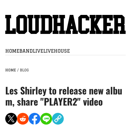
HOME
BAND
LIVE
LIVEHOUSE
HOME
/
BLOG
Les Shirley to release new albu
m, share "PLAYER2" video