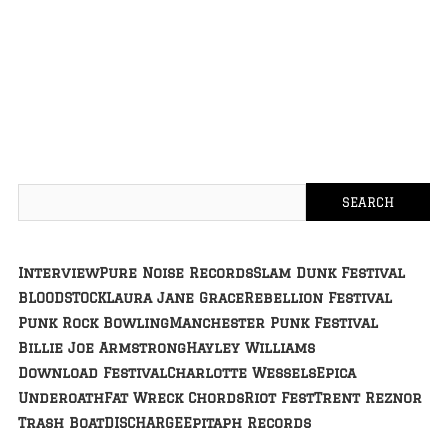
Interview
Pure Noise Records
Slam Dunk Festival
BLOODSTOCK
Laura Jane Grace
Rebellion Festival
Punk Rock Bowling
Manchester Punk Festival
Billie Joe Armstrong
Hayley Williams
Download Festival
Charlotte Wessels
Epica
Underoath
Fat Wreck Chords
Riot Fest
Trent Reznor
Trash Boat
DISCHARGE
Epitaph Records