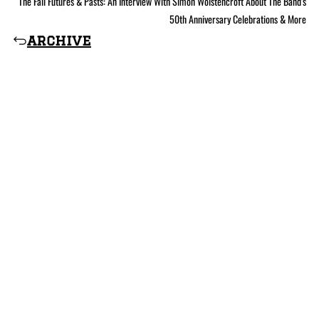
The Fall Futures & Pasts: An Interview With Simon Wolstencroft About The Band’s
50th Anniversary Celebrations & More
archive