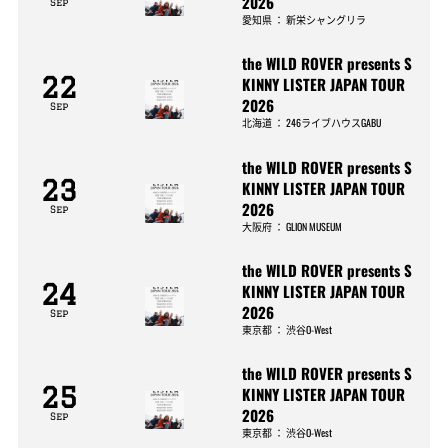
2026
Sep
愛知県
：
新栄シャングリラ
the WILD ROVER presents S
22
KINNY LISTER JAPAN TOUR
2026
Sep
北海道
：
246ライブハウスGABU
the WILD ROVER presents S
23
KINNY LISTER JAPAN TOUR
2026
Sep
大阪府
：
GLION MUSEUM
the WILD ROVER presents S
24
KINNY LISTER JAPAN TOUR
2026
Sep
東京都
：
渋谷O-West
the WILD ROVER presents S
25
KINNY LISTER JAPAN TOUR
2026
Sep
東京都
：
渋谷O-West