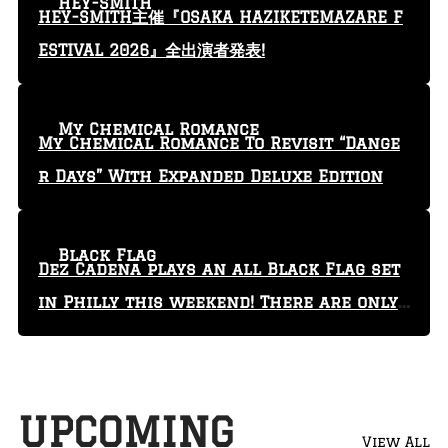
HEY-SMITH
HEY-SMITH主催『OSAKA HAZIKETEMAZARE F
ESTIVAL 2026』全出演者発表!
My Chemical Romance
My Chemical Romance To Revisit “Dange
r Days” With Expanded Deluxe Edition
Black Flag
Dez Cadena plays an all Black Flag set
in Philly this weekend! There are only
29 tickets left!
UPCOMING
View All