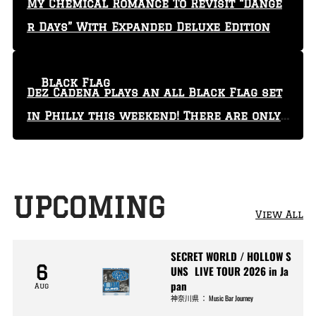
My Chemical Romance To Revisit “Dange
r Days” With Expanded Deluxe Edition
Black Flag
Dez Cadena plays an all Black Flag set
in Philly this weekend! There are only
29 tickets left!
UPCOMING
View All
SECRET WORLD / HOLLOW S
6
UNS LIVE TOUR 2026 in Ja
pan
Aug
神奈川県
：
Music Bar Journey