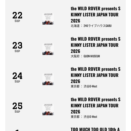
the WILD ROVER presents S
22
KINNY LISTER JAPAN TOUR
2026
Sep
北海道
：
246ライブハウスGABU
the WILD ROVER presents S
23
KINNY LISTER JAPAN TOUR
2026
Sep
大阪府
：
GLION MUSEUM
the WILD ROVER presents S
24
KINNY LISTER JAPAN TOUR
2026
Sep
東京都
：
渋谷O-West
the WILD ROVER presents S
25
KINNY LISTER JAPAN TOUR
2026
Sep
東京都
：
渋谷O-West
TOO MUCH TOO OLD 10th A