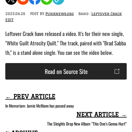
2025.04.26
POST BY
Punknews.org
Band :
Leftover Crack
EDIT
Leftover Crack have released a video. It's for their new single,
"White Guilt Atrocity Quilt." The track, paired with "Brad Sabba
th," is a stand alone single. You can see the video below.
Read on Source Site
← PREV ARTICLE
In Memoriam: Jamie McMann has passed away
NEXT ARTICLE →
The Sleights Drop New Album “This One’s Gonna Hurt”