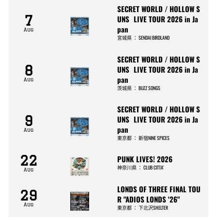
SECRET WORLD / HOLLOW S
7
UNS LIVE TOUR 2026 in Ja
pan
Aug
宮城県
：
SENDAI BIRDLAND
SECRET WORLD / HOLLOW S
8
UNS LIVE TOUR 2026 in Ja
pan
Aug
茨城県
：
BUZZ SONGS
SECRET WORLD / HOLLOW S
9
UNS LIVE TOUR 2026 in Ja
pan
Aug
東京都
：
新宿NINE SPICES
22
PUNK LIVES! 2026
神奈川県
：
CLUB CITTA’
Aug
LONDS OF THREE FINAL TOU
29
R "ADIOS LONDS '26"
Aug
東京都
：
下北沢SHELTER