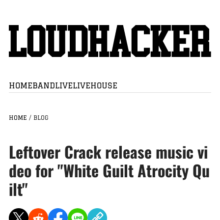
HOME
BAND
LIVE
LIVEHOUSE
HOME
/
BLOG
Leftover Crack release music vi
deo for "White Guilt Atrocity Qu
ilt"