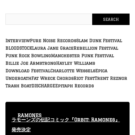
Interview
Pure Noise Records
Slam Dunk Festival
BLOODSTOCK
Laura Jane Grace
Rebellion Festival
Punk Rock Bowling
Manchester Punk Festival
Billie Joe Armstrong
Hayley Williams
Download Festival
Charlotte Wessels
Epica
Underoath
Fat Wreck Chords
Riot Fest
Trent Reznor
Trash Boat
DISCHARGE
Epitaph Records
RAMONES
ラモーンズの伝記コミック『Orbit: Ramones』
発売決定