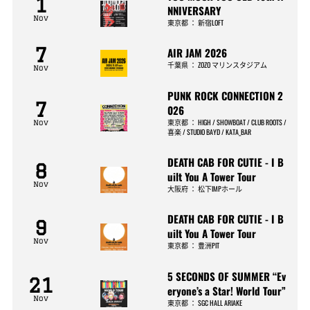
1
NNIVERSARY
Nov
東京都
：
新宿LOFT
7
AIR JAM 2026
千葉県
：
ZOZO マリンスタジアム
Nov
PUNK ROCK CONNECTION 2
7
026
東京都
：
HIGH / SHOWBOAT / CLUB ROOTS /
Nov
喜楽 / STUDIO BAYD / KATA_BAR
DEATH CAB FOR CUTIE - I B
8
uilt You A Tower Tour
Nov
大阪府
：
松下IMPホール
DEATH CAB FOR CUTIE - I B
9
uilt You A Tower Tour
Nov
東京都
：
豊洲PIT
5 SECONDS OF SUMMER “Ev
21
eryone’s a Star! World Tour”
Nov
東京都
：
SGC HALL ARIAKE