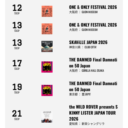
12
ONE & ONLY FESTIVAL 2026
大阪府
：
GLION MUSEUM
Sep
13
ONE & ONLY FESTIVAL 2026
大阪府
：
GLION MUSEUM
Sep
13
SKAViLLE JAPAN 2026
神奈川県
：
CLUB CITTA’
Sep
THE DAMNED Final Damnati
17
on 50 Japan
Sep
大阪府
：
GORILLA HALL OSAKA
THE DAMNED Final Damnati
19
on 50 Japan
Sep
東京都
：
豊洲PIT
the WILD ROVER presents S
21
KINNY LISTER JAPAN TOUR
2026
Sep
愛知県
：
新栄シャングリラ