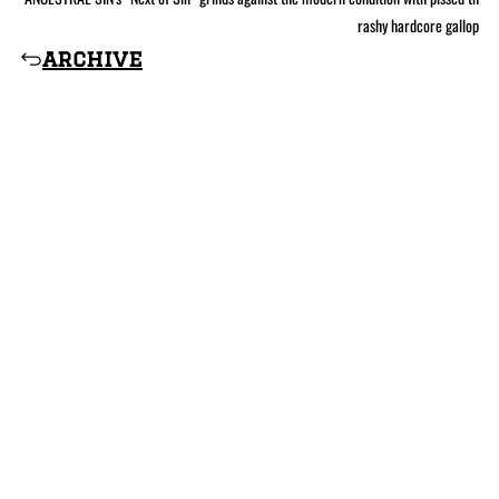
rashy hardcore gallop
archive