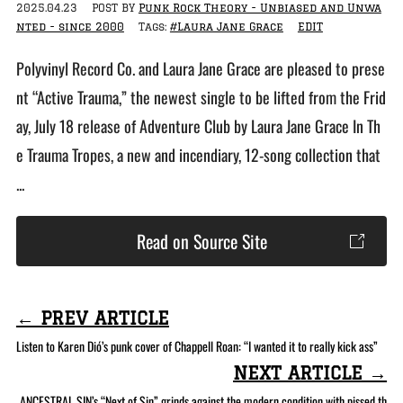
2025.04.23
POST BY
Punk Rock Theory - Unbiased and Unwa
nted - since 2000
Tags:
#Laura Jane Grace
EDIT
Polyvinyl Record Co. and Laura Jane Grace are pleased to prese
nt “Active Trauma,” the newest single to be lifted from the Frid
ay, July 18 release of Adventure Club by Laura Jane Grace In Th
e Trauma Tropes, a new and incendiary, 12-song collection that
...
Read on Source Site
← PREV ARTICLE
Listen to Karen Dió’s punk cover of Chappell Roan: “I wanted it to really kick ass”
NEXT ARTICLE →
ANCESTRAL SIN’s “Next of Sin” grinds against the modern condition with pissed th