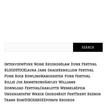
Interview
Pure Noise Records
Slam Dunk Festival
BLOODSTOCK
Laura Jane Grace
Rebellion Festival
Punk Rock Bowling
Manchester Punk Festival
Billie Joe Armstrong
Hayley Williams
Download Festival
Charlotte Wessels
Epica
Underoath
Fat Wreck Chords
Riot Fest
Trent Reznor
Trash Boat
DISCHARGE
Epitaph Records