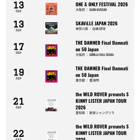
13
ONE & ONLY FESTIVAL 2026
大阪府
：
GLION MUSEUM
Sep
13
SKAViLLE JAPAN 2026
神奈川県
：
CLUB CITTA’
Sep
THE DAMNED Final Damnati
17
on 50 Japan
Sep
大阪府
：
GORILLA HALL OSAKA
THE DAMNED Final Damnati
19
on 50 Japan
Sep
東京都
：
豊洲PIT
the WILD ROVER presents S
21
KINNY LISTER JAPAN TOUR
2026
Sep
愛知県
：
新栄シャングリラ
the WILD ROVER presents S
22
KINNY LISTER JAPAN TOUR
2026
Sep