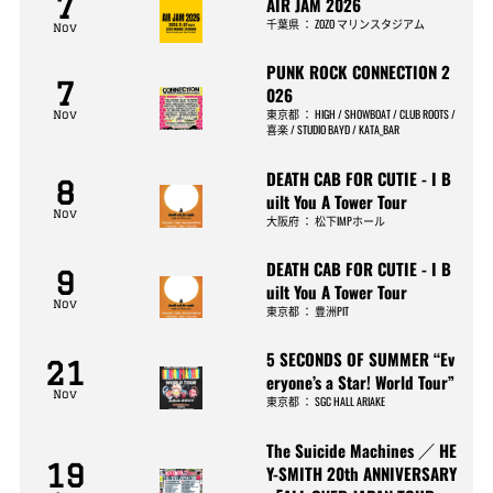
7
AIR JAM 2026
千葉県
：
ZOZO マリンスタジアム
Nov
PUNK ROCK CONNECTION 2
7
026
東京都
：
HIGH / SHOWBOAT / CLUB ROOTS /
Nov
喜楽 / STUDIO BAYD / KATA_BAR
DEATH CAB FOR CUTIE - I B
8
uilt You A Tower Tour
Nov
大阪府
：
松下IMPホール
DEATH CAB FOR CUTIE - I B
9
uilt You A Tower Tour
Nov
東京都
：
豊洲PIT
5 SECONDS OF SUMMER “Ev
21
eryone’s a Star! World Tour”
Nov
東京都
：
SGC HALL ARIAKE
The Suicide Machines ／ HE
19
Y-SMITH 20th ANNIVERSARY