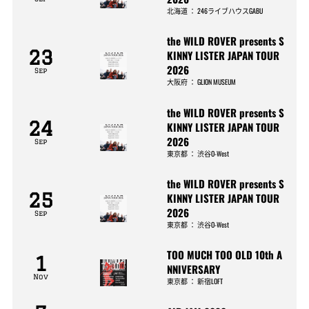
北海道
：
246ライブハウスGABU
the WILD ROVER presents S
23
KINNY LISTER JAPAN TOUR
2026
Sep
大阪府
：
GLION MUSEUM
the WILD ROVER presents S
24
KINNY LISTER JAPAN TOUR
2026
Sep
東京都
：
渋谷O-West
the WILD ROVER presents S
25
KINNY LISTER JAPAN TOUR
2026
Sep
東京都
：
渋谷O-West
TOO MUCH TOO OLD 10th A
1
NNIVERSARY
Nov
東京都
：
新宿LOFT