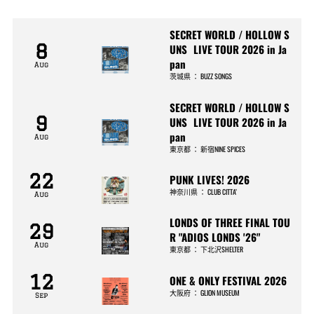
SECRET WORLD / HOLLOW S
8
UNS LIVE TOUR 2026 in Ja
pan
Aug
茨城県
：
BUZZ SONGS
SECRET WORLD / HOLLOW S
9
UNS LIVE TOUR 2026 in Ja
pan
Aug
東京都
：
新宿NINE SPICES
22
PUNK LIVES! 2026
神奈川県
：
CLUB CITTA’
Aug
LONDS OF THREE FINAL TOU
29
R "ADIOS LONDS '26"
Aug
東京都
：
下北沢SHELTER
12
ONE & ONLY FESTIVAL 2026
大阪府
：
GLION MUSEUM
Sep