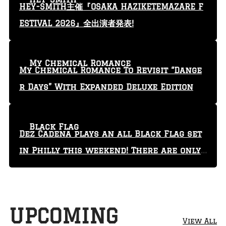
HEY-SMITH主催『OSAKA HAZIKETEMAZARE F
ESTIVAL 2026』全出演者発表!
My Chemical Romance
My Chemical Romance To Revisit “Dange
r Days” With Expanded Deluxe Edition
Black Flag
Dez Cadena plays an all Black Flag set
in Philly this weekend! There are only
29 tickets left!
UPCOMING
View All