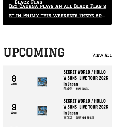
Black Flag
Dez Cadena plays an all Black Flag s
et in Philly this weekend! There are
only 29 tickets left!
UPCOMING
View All
SECRET WORLD / HOLLO
8
W SUNS LIVE TOUR 2026
in Japan
Aug
茨城県
：
BUZZ SONGS
SECRET WORLD / HOLLO
9
W SUNS LIVE TOUR 2026
in Japan
Aug
東京都
：
新宿NINE SPICES