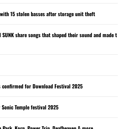
with 15 stolen basses after storage unit theft
d SUNK share songs that shaped their sound and made t
s confirmed for Download Festival 2025
 Sonic Temple festival 2025
in Park, Korn, Power Trip, Deafheaven & more