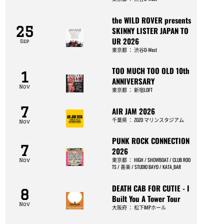
the WILD ROVER presents
25
SKINNY LISTER JAPAN TO
UR 2026
Sep
東京都
：
渋谷O-West
TOO MUCH TOO OLD 10th
1
ANNIVERSARY
Nov
東京都
：
新宿LOFT
7
AIR JAM 2026
千葉県
：
ZOZO マリンスタジアム
Nov
PUNK ROCK CONNECTION
7
2026
東京都
：
HIGH / SHOWBOAT / CLUB ROO
Nov
TS / 喜楽 / STUDIO BAYD / KATA_BAR
DEATH CAB FOR CUTIE - I
8
Built You A Tower Tour
Nov
大阪府
：
松下IMPホール