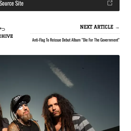
Source Site
NEXT ARTICLE →
chive
Anti-Flag To Reissue Debut Album “Die For The Government”