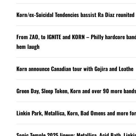
Korn/ex-Suicidal Tendencies bassist Ra Diaz reunited 
From ZAO, to IGNITE and KORN – Philly hardcore ban
hem laugh
Korn announce Canadian tour with Gojira and Loathe
Green Day, Sleep Token, Korn and over 90 more band
Linkin Park, Metallica, Korn, Bad Omens and more for
Sonic Temple 2025 lineup: Metallica, Acid Bath, Link