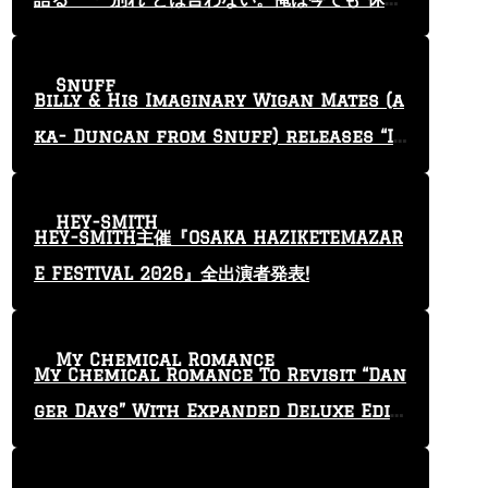
止”という言葉を使っている」
Snuff
Billy & His Imaginary Wigan Mates (a
ka- Duncan from Snuff) releases “I
Keep Tryin'” video
HEY-SMITH
HEY-SMITH主催『OSAKA HAZIKETEMAZAR
E FESTIVAL 2026』全出演者発表!
My Chemical Romance
My Chemical Romance To Revisit “Dan
ger Days” With Expanded Deluxe Editi
on