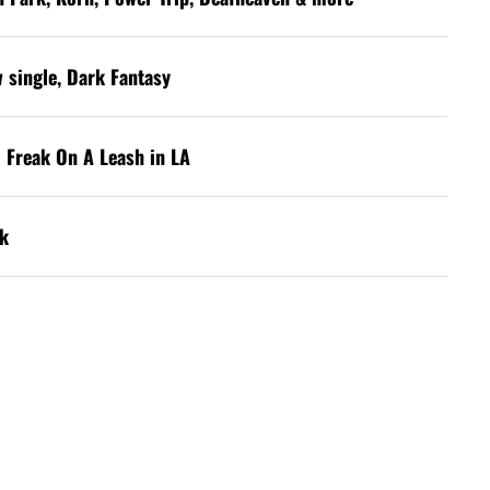
w single, Dark Fantasy
 Freak On A Leash in LA
k