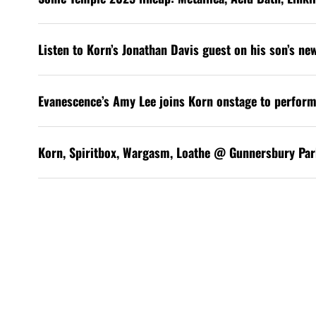
Listen to Korn’s Jonathan Davis guest on his son’s ne
Evanescence’s Amy Lee joins Korn onstage to perform
Korn, Spiritbox, Wargasm, Loathe @ Gunnersbury Par