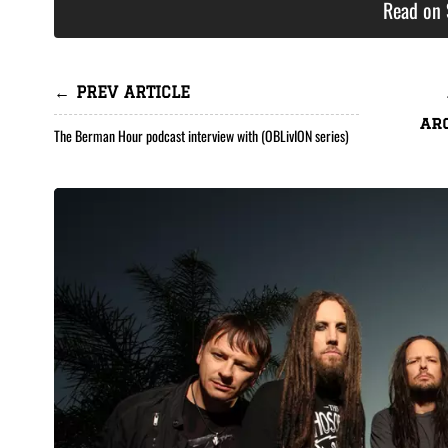
Read on 
← PREV ARTICLE
ar
The Berman Hour podcast interview with (OBLivION series)