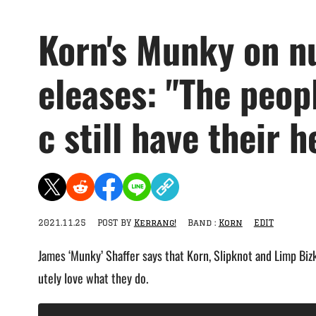
Korn's Munky on nu
eleases: "The peo
c still have their h
2021.11.25
POST BY
Kerrang!
Band :
Korn
EDIT
James ‘Munky’ Shaffer says that Korn, Slipknot and Limp Bizk
utely love what they do.