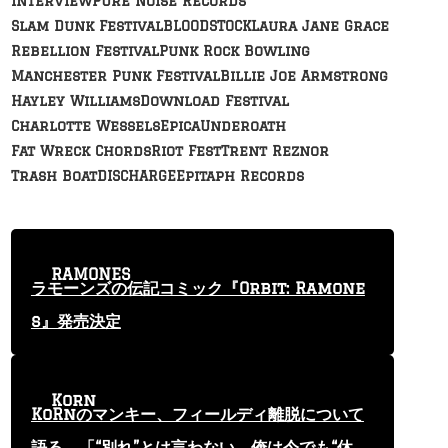
Interview
Pure Noise Records
Slam Dunk Festival
BLOODSTOCK
Laura Jane Grace
Rebellion Festival
Punk Rock Bowling
Manchester Punk Festival
Billie Joe Armstrong
Hayley Williams
Download Festival
Charlotte Wessels
Epica
Underoath
Fat Wreck Chords
Riot Fest
Trent Reznor
Trash Boat
DISCHARGE
Epitaph Records
RAMONES
ラモーンズの伝記コミック『Orbit: Ramone
s』発売決定
Korn
KoRnのマンキー、フィールディ離脱について
語る 「“別れ”とは言わない。俺は今でも“休