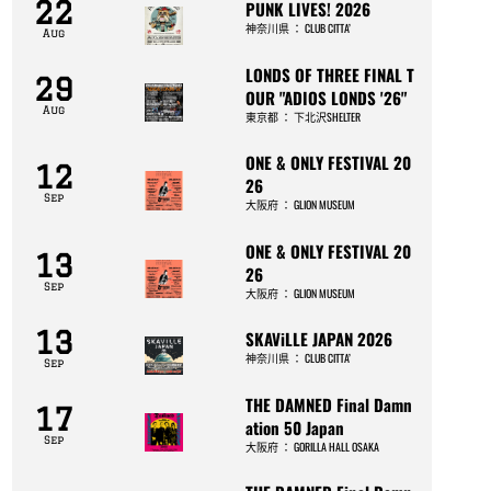
22
PUNK LIVES! 2026
神奈川県
：
CLUB CITTA’
Aug
LONDS OF THREE FINAL T
29
OUR "ADIOS LONDS '26"
Aug
東京都
：
下北沢SHELTER
ONE & ONLY FESTIVAL 20
12
26
Sep
大阪府
：
GLION MUSEUM
ONE & ONLY FESTIVAL 20
13
26
Sep
大阪府
：
GLION MUSEUM
13
SKAViLLE JAPAN 2026
神奈川県
：
CLUB CITTA’
Sep
THE DAMNED Final Damn
17
ation 50 Japan
Sep
大阪府
：
GORILLA HALL OSAKA