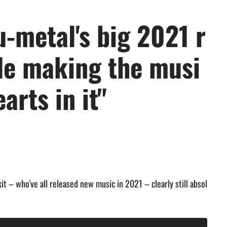
-metal's big 2021 r
ple making the musi
earts in it"
it – who've all released new music in 2021 – clearly still absol