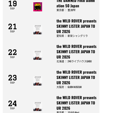
THE DAMNED Final Damn
19
ation 50 Japan
Sep
東京都
：
豊洲PIT
the WILD ROVER presents
21
SKINNY LISTER JAPAN TO
UR 2026
Sep
愛知県
：
新栄シャングリラ
the WILD ROVER presents
22
SKINNY LISTER JAPAN TO
UR 2026
Sep
北海道
：
246ライブハウスGABU
the WILD ROVER presents
23
SKINNY LISTER JAPAN TO
UR 2026
Sep
大阪府
：
GLION MUSEUM
the WILD ROVER presents
24
SKINNY LISTER JAPAN TO
UR 2026
Sep
東京都
：
渋谷O-West