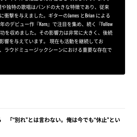
出しの表現や独特の歌唱はバンドの大きな特徴であり、従来
を与えました。ギターのJames とBrian による
のデビュー作『Korn』で注目を集め、続く『Follow
り世界的な成功を収めました。その影響力は非常に大きく、後続
影響を与えています。 現在も活動を継続してお
、ラウドミュージックシーンにおける重要な存在で
 「“別れ”とは言わない。俺は今でも“休止”とい