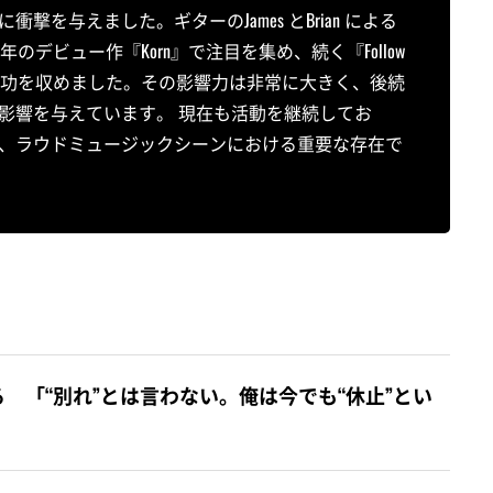
を与えました。ギターのJames とBrian による
のデビュー作『Korn』で注目を集め、続く『Follow
り世界的な成功を収めました。その影響力は非常に大きく、後続
影響を与えています。 現在も活動を継続してお
、ラウドミュージックシーンにおける重要な存在で
 「“別れ”とは言わない。俺は今でも“休止”とい