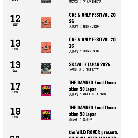
東京都
：
下北沢SHELTER
ONE & ONLY FESTIVAL 20
12
26
Sep
大阪府
：
GLION MUSEUM
ONE & ONLY FESTIVAL 20
13
26
Sep
大阪府
：
GLION MUSEUM
13
SKAViLLE JAPAN 2026
神奈川県
：
CLUB CITTA’
Sep
THE DAMNED Final Damn
17
ation 50 Japan
Sep
大阪府
：
GORILLA HALL OSAKA
THE DAMNED Final Damn
19
ation 50 Japan
Sep
東京都
：
豊洲PIT
the WILD ROVER presents