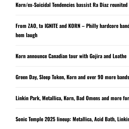
Korn/ex-Suicidal Tendencies bassist Ra Diaz reunited 
From ZAO, to IGNITE and KORN – Philly hardcore ban
hem laugh
Korn announce Canadian tour with Gojira and Loathe
Green Day, Sleep Token, Korn and over 90 more band
Linkin Park, Metallica, Korn, Bad Omens and more for
Sonic Temple 2025 lineup: Metallica, Acid Bath, Link