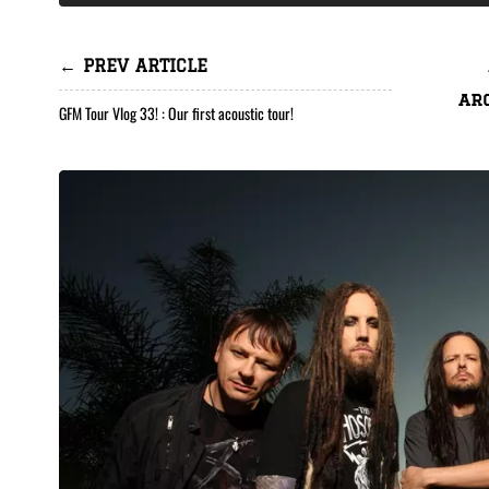
← PREV ARTICLE
ar
GFM Tour Vlog 33! : Our first acoustic tour!