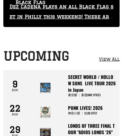
Black Flag
Dez Cadena plays an all Black Flag s
et in Philly this weekend! There are
only 29 tickets left!
UPCOMING
View All
SECRET WORLD / HOLLO
9
W SUNS LIVE TOUR 2026
in Japan
Aug
東京都
：
新宿NINE SPICES
22
PUNK LIVES! 2026
神奈川県
：
CLUB CITTA’
Aug
LONDS OF THREE FINAL T
29
OUR "ADIOS LONDS '26"
Aug