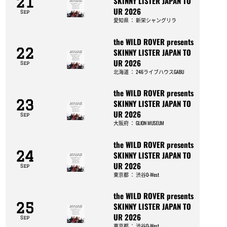
21
SKINNY LISTER JAPAN TO
UR 2026
Sep
愛知県
：
新栄シャングリラ
the WILD ROVER presents
22
SKINNY LISTER JAPAN TO
UR 2026
Sep
北海道
：
246ライブハウスGABU
the WILD ROVER presents
23
SKINNY LISTER JAPAN TO
UR 2026
Sep
大阪府
：
GLION MUSEUM
the WILD ROVER presents
24
SKINNY LISTER JAPAN TO
UR 2026
Sep
東京都
：
渋谷O-West
the WILD ROVER presents
25
SKINNY LISTER JAPAN TO
UR 2026
Sep
東京都
：
渋谷O-West