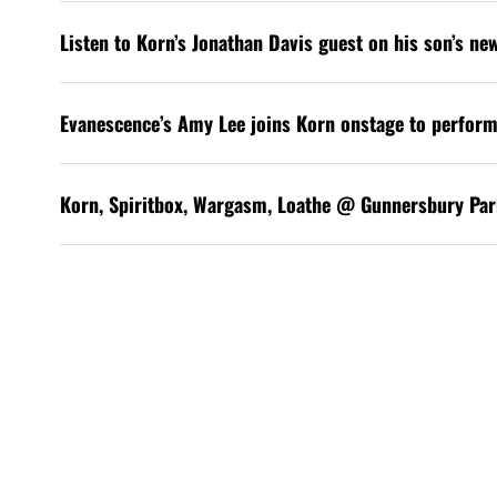
Listen to Korn’s Jonathan Davis guest on his son’s ne
Evanescence’s Amy Lee joins Korn onstage to perform
Korn, Spiritbox, Wargasm, Loathe @ Gunnersbury Par