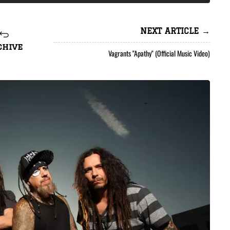
NEXT ARTICLE →
chive
Vagrants "Apathy" (Official Music Video)