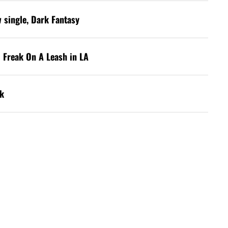
w single, Dark Fantasy
 Freak On A Leash in LA
k