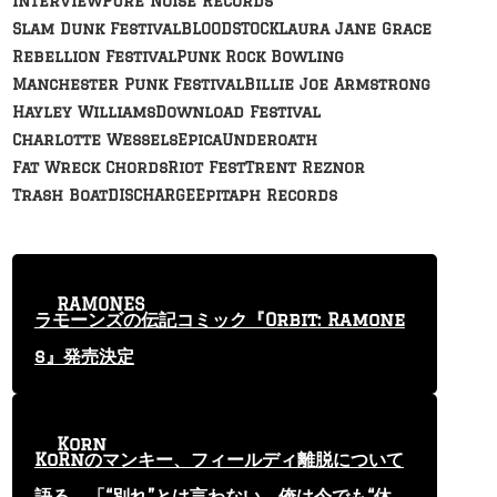
Interview
Pure Noise Records
Slam Dunk Festival
BLOODSTOCK
Laura Jane Grace
Rebellion Festival
Punk Rock Bowling
Manchester Punk Festival
Billie Joe Armstrong
Hayley Williams
Download Festival
Charlotte Wessels
Epica
Underoath
Fat Wreck Chords
Riot Fest
Trent Reznor
Trash Boat
DISCHARGE
Epitaph Records
RAMONES
ラモーンズの伝記コミック『Orbit: Ramone
s』発売決定
Korn
KoRnのマンキー、フィールディ離脱について
語る 「“別れ”とは言わない。俺は今でも“休