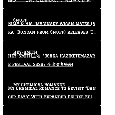
止”という言葉を使っている」
Snuff
Billy & His Imaginary Wigan Mates (a
ka- Duncan from Snuff) releases “I
Keep Tryin'” video
HEY-SMITH
HEY-SMITH主催『OSAKA HAZIKETEMAZAR
E FESTIVAL 2026』全出演者発表!
My Chemical Romance
My Chemical Romance To Revisit “Dan
ger Days” With Expanded Deluxe Editi
on