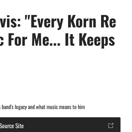
vis: "Every Korn Re
 For Me... It Keeps
s band's legacy and what music means to him
Source Site