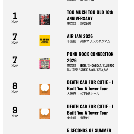
TOO MUCH TOO OLD 10th
1
ANNIVERSARY
Nov
東京都
：
新宿LOFT
7
AIR JAM 2026
千葉県
：
ZOZO マリンスタジアム
Nov
PUNK ROCK CONNECTION
7
2026
東京都
：
HIGH / SHOWBOAT / CLUB ROO
Nov
TS / 喜楽 / STUDIO BAYD / KATA_BAR
DEATH CAB FOR CUTIE - I
8
Built You A Tower Tour
Nov
大阪府
：
松下IMPホール
DEATH CAB FOR CUTIE - I
9
Built You A Tower Tour
Nov
東京都
：
豊洲PIT
5 SECONDS OF SUMMER