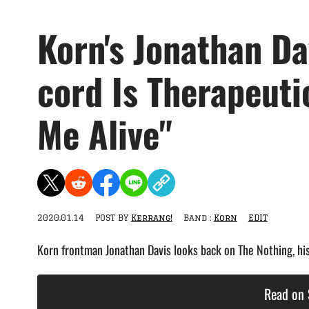
Korn's Jonathan Da
cord Is Therapeutic
Me Alive"
2020.01.14
POST BY
Kerrang!
Band :
Korn
EDIT
Korn frontman Jonathan Davis looks back on The Nothing, hi
Read on 