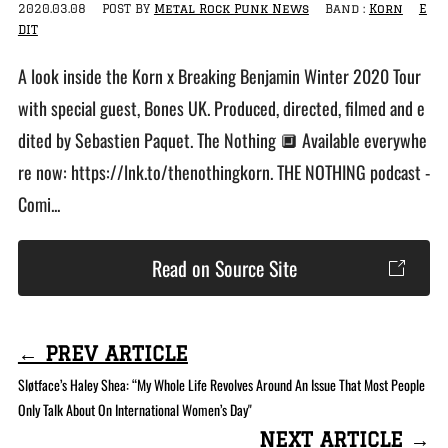
2020.03.08
POST BY
Metal Rock Punk News
Band :
Korn
E
DIT
A look inside the Korn x Breaking Benjamin Winter 2020 Tour
with special guest, Bones UK. Produced, directed, filmed and e
dited by Sebastien Paquet. The Nothing 🔲 Available everywhe
re now: https://lnk.to/thenothingkorn. THE NOTHING podcast -
Comi...
Read on Source Site
← PREV ARTICLE
Sløtface’s Haley Shea: “My Whole Life Revolves Around An Issue That Most People
Only Talk About On International Women’s Day"
NEXT ARTICLE →