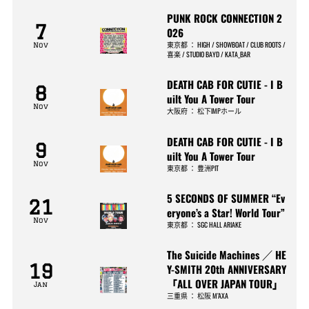
PUNK ROCK CONNECTION 2
7
026
東京都
：
HIGH / SHOWBOAT / CLUB ROOTS /
Nov
喜楽 / STUDIO BAYD / KATA_BAR
DEATH CAB FOR CUTIE - I B
8
uilt You A Tower Tour
Nov
大阪府
：
松下IMPホール
DEATH CAB FOR CUTIE - I B
9
uilt You A Tower Tour
Nov
東京都
：
豊洲PIT
5 SECONDS OF SUMMER “Ev
21
eryone’s a Star! World Tour”
Nov
東京都
：
SGC HALL ARIAKE
The Suicide Machines ／ HE
19
Y-SMITH 20th ANNIVERSARY
「ALL OVER JAPAN TOUR」
Jan
三重県
：
松阪 M’AXA