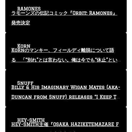
RAMONES
ラモーンズの伝記コミック『Orbit: Ramones』
発売決定
Korn
KoRnのマンキー、フィールディ離脱について語
る 「“別れ”とは言わない。俺は今でも“休止”とい
う言葉を使っている」
Snuff
Billy & His Imaginary Wigan Mates (aka-
Duncan from Snuff) releases “I Keep Tr
yin'” video
HEY-SMITH
HEY-SMITH主催『OSAKA HAZIKETEMAZARE F