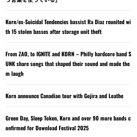
Korn/ex-Suicidal Tendencies bassist Ra Diaz reunited wi
th 15 stolen basses after storage unit theft
From ZAO, to IGNITE and KORN – Philly hardcore band S
UNK share songs that shaped their sound and made the
m laugh
Korn announce Canadian tour with Gojira and Loathe
Green Day, Sleep Token, Korn and over 90 more bands c
onfirmed for Download Festival 2025