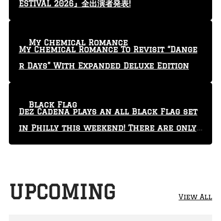
ESTIVAL 2026』全出演者発表!
My Chemical Romance
My Chemical Romance To Revisit “Dange
r Days” With Expanded Deluxe Edition
Black Flag
Dez Cadena plays an all Black Flag set
in Philly this weekend! There are only
29 tickets left!
UPCOMING
View All