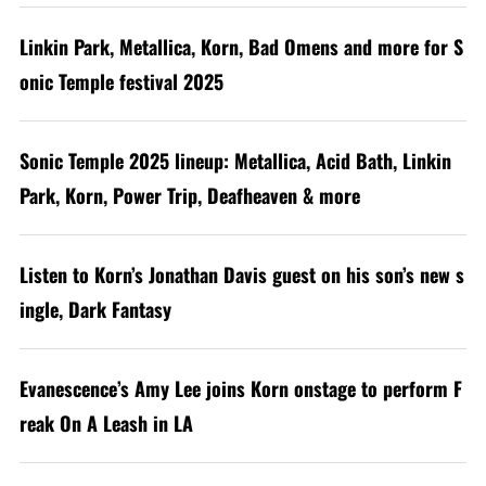
Linkin Park, Metallica, Korn, Bad Omens and more for S
onic Temple festival 2025
Sonic Temple 2025 lineup: Metallica, Acid Bath, Linkin
Park, Korn, Power Trip, Deafheaven & more
Listen to Korn’s Jonathan Davis guest on his son’s new s
ingle, Dark Fantasy
Evanescence’s Amy Lee joins Korn onstage to perform F
reak On A Leash in LA