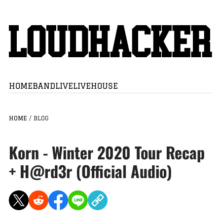
HOME
BAND
LIVE
LIVEHOUSE
HOME
/
BLOG
Korn - Winter 2020 Tour Recap
+ H@rd3r (Official Audio)