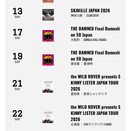
13
SKAViLLE JAPAN 2026
神奈川県
：
CLUB CITTA’
Sep
THE DAMNED Final Damnati
17
on 50 Japan
Sep
大阪府
：
GORILLA HALL OSAKA
THE DAMNED Final Damnati
19
on 50 Japan
Sep
東京都
：
豊洲PIT
the WILD ROVER presents S
21
KINNY LISTER JAPAN TOUR
2026
Sep
愛知県
：
新栄シャングリラ
the WILD ROVER presents S
22
KINNY LISTER JAPAN TOUR
2026
Sep
北海道
：
246ライブハウスGABU