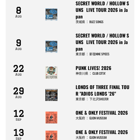
SECRET WORLD / HOLLOW S
8
UNS LIVE TOUR 2026 in Ja
pan
Aug
茨城県
：
BUZZ SONGS
SECRET WORLD / HOLLOW S
9
UNS LIVE TOUR 2026 in Ja
pan
Aug
東京都
：
新宿NINE SPICES
22
PUNK LIVES! 2026
神奈川県
：
CLUB CITTA’
Aug
LONDS OF THREE FINAL TOU
29
R "ADIOS LONDS '26"
Aug
東京都
：
下北沢SHELTER
12
ONE & ONLY FESTIVAL 2026
大阪府
：
GLION MUSEUM
Sep
13
ONE & ONLY FESTIVAL 2026
大阪府
：
GLION MUSEUM
Sep