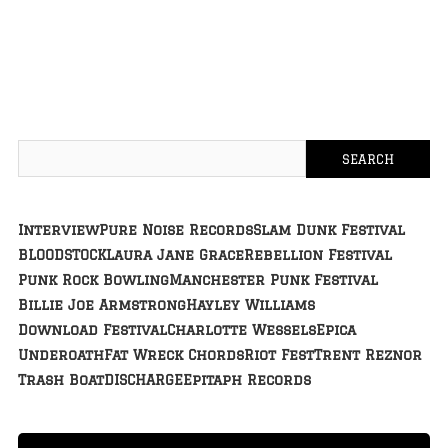
Interview
Pure Noise Records
Slam Dunk Festival
BLOODSTOCK
Laura Jane Grace
Rebellion Festival
Punk Rock Bowling
Manchester Punk Festival
Billie Joe Armstrong
Hayley Williams
Download Festival
Charlotte Wessels
Epica
Underoath
Fat Wreck Chords
Riot Fest
Trent Reznor
Trash Boat
DISCHARGE
Epitaph Records