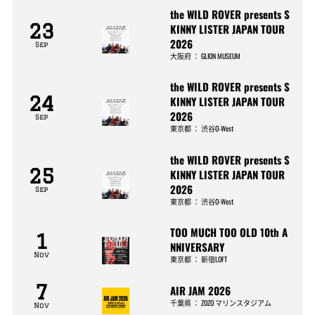
the WILD ROVER presents S
23
KINNY LISTER JAPAN TOUR
2026
Sep
大阪府
：
GLION MUSEUM
the WILD ROVER presents S
24
KINNY LISTER JAPAN TOUR
2026
Sep
東京都
：
渋谷O-West
the WILD ROVER presents S
25
KINNY LISTER JAPAN TOUR
2026
Sep
東京都
：
渋谷O-West
TOO MUCH TOO OLD 10th A
1
NNIVERSARY
Nov
東京都
：
新宿LOFT
7
AIR JAM 2026
千葉県
：
ZOZO マリンスタジアム
Nov