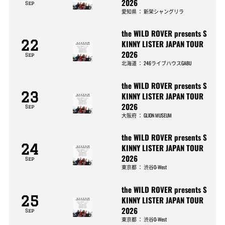
2026
Sep
愛知県
：
新栄シャングリラ
the WILD ROVER presents S
22
KINNY LISTER JAPAN TOUR
2026
Sep
北海道
：
246ライブハウスGABU
the WILD ROVER presents S
23
KINNY LISTER JAPAN TOUR
2026
Sep
大阪府
：
GLION MUSEUM
the WILD ROVER presents S
24
KINNY LISTER JAPAN TOUR
2026
Sep
東京都
：
渋谷O-West
the WILD ROVER presents S
25
KINNY LISTER JAPAN TOUR
2026
Sep
東京都
：
渋谷O-West