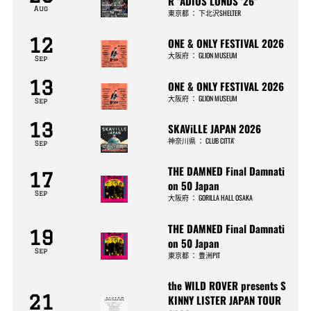
R "ADIOS LONDS '26"
Aug
東京都
：
下北沢SHELTER
12
ONE & ONLY FESTIVAL 2026
大阪府
：
GLION MUSEUM
Sep
13
ONE & ONLY FESTIVAL 2026
大阪府
：
GLION MUSEUM
Sep
13
SKAViLLE JAPAN 2026
神奈川県
：
CLUB CITTA’
Sep
THE DAMNED Final Damnati
17
on 50 Japan
Sep
大阪府
：
GORILLA HALL OSAKA
THE DAMNED Final Damnati
19
on 50 Japan
Sep
東京都
：
豊洲PIT
the WILD ROVER presents S
21
KINNY LISTER JAPAN TOUR