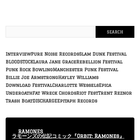
Interview
Pure Noise Records
Slam Dunk Festival
BLOODSTOCK
Laura Jane Grace
Rebellion Festival
Punk Rock Bowling
Manchester Punk Festival
Billie Joe Armstrong
Hayley Williams
Download Festival
Charlotte Wessels
Epica
Underoath
Fat Wreck Chords
Riot Fest
Trent Reznor
Trash Boat
DISCHARGE
Epitaph Records
RAMONES
ラモーンズの伝記コミック『Orbit: Ramones』