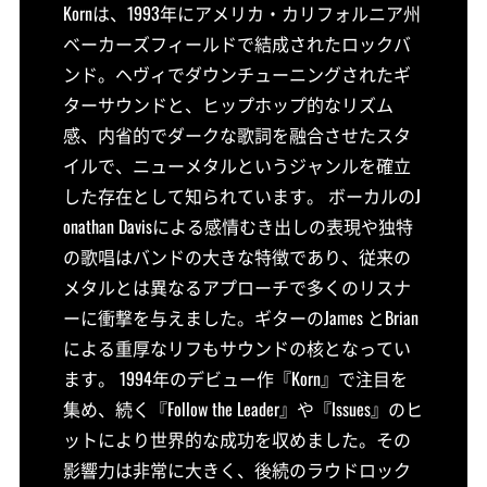
Kornは、1993年にアメリカ・カリフォルニア州
ベーカーズフィールドで結成されたロックバ
ンド。ヘヴィでダウンチューニングされたギ
ターサウンドと、ヒップホップ的なリズム
感、内省的でダークな歌詞を融合させたスタ
イルで、ニューメタルというジャンルを確立
した存在として知られています。 ボーカルのJ
onathan Davisによる感情むき出しの表現や独特
の歌唱はバンドの大きな特徴であり、従来の
メタルとは異なるアプローチで多くのリスナ
ーに衝撃を与えました。ギターのJames とBrian
による重厚なリフもサウンドの核となってい
ます。 1994年のデビュー作『Korn』で注目を
集め、続く『Follow the Leader』や『Issues』のヒ
ットにより世界的な成功を収めました。その
影響力は非常に大きく、後続のラウドロック