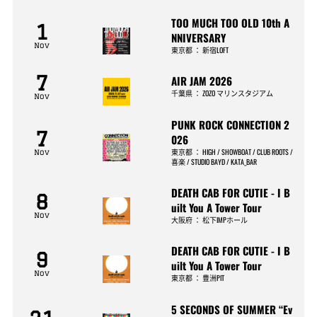
TOO MUCH TOO OLD 10th A
1
NNIVERSARY
Nov
東京都
：
新宿LOFT
7
AIR JAM 2026
千葉県
：
ZOZO マリンスタジアム
Nov
PUNK ROCK CONNECTION 2
7
026
東京都
：
HIGH / SHOWBOAT / CLUB ROOTS /
Nov
喜楽 / STUDIO BAYD / KATA_BAR
DEATH CAB FOR CUTIE - I B
8
uilt You A Tower Tour
Nov
大阪府
：
松下IMPホール
DEATH CAB FOR CUTIE - I B
9
uilt You A Tower Tour
Nov
東京都
：
豊洲PIT
5 SECONDS OF SUMMER “Ev