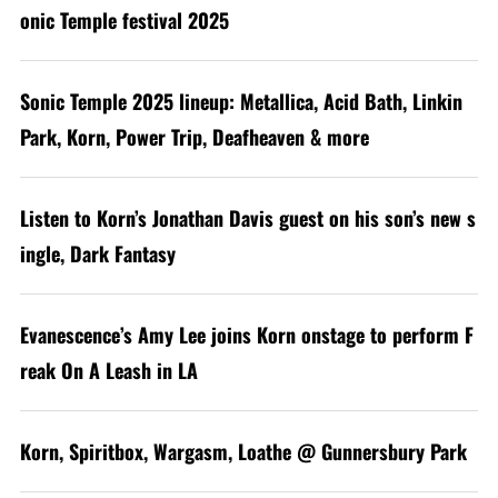
onic Temple festival 2025
Sonic Temple 2025 lineup: Metallica, Acid Bath, Linkin
Park, Korn, Power Trip, Deafheaven & more
Listen to Korn’s Jonathan Davis guest on his son’s new s
ingle, Dark Fantasy
Evanescence’s Amy Lee joins Korn onstage to perform F
reak On A Leash in LA
Korn, Spiritbox, Wargasm, Loathe @ Gunnersbury Park