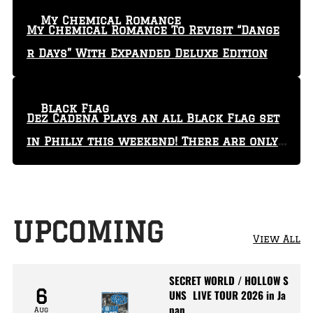
My Chemical Romance
My Chemical Romance To Revisit “Dange
r Days” With Expanded Deluxe Edition
Black Flag
Dez Cadena plays an all Black Flag set
in Philly this weekend! There are only
29 tickets left!
UPCOMING
View All
SECRET WORLD / HOLLOW S
6
UNS LIVE TOUR 2026 in Ja
pan
Aug