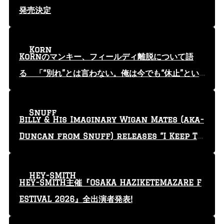
発売決定
Korn
KoRnのマンキー、フィールディ離脱について語
る 「“別れ”とは言わない。俺は今でも“休止”とい
う言葉を使っている」
Snuff
Billy & His Imaginary Wigan Mates (aka-
Duncan from Snuff) releases “I Keep Tr
yin'” video
HEY-SMITH
HEY-SMITH主催『OSAKA HAZIKETEMAZARE F
ESTIVAL 2026』全出演者発表!