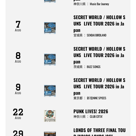
神奈川県
：
Music Bar Journey
SECRET WORLD / HOLLOW S
7
UNS LIVE TOUR 2026 in Ja
pan
Aug
宮城県
：
SENDAI BIRDLAND
SECRET WORLD / HOLLOW S
8
UNS LIVE TOUR 2026 in Ja
pan
Aug
茨城県
：
BUZZ SONGS
SECRET WORLD / HOLLOW S
9
UNS LIVE TOUR 2026 in Ja
pan
Aug
東京都
：
新宿NINE SPICES
22
PUNK LIVES! 2026
神奈川県
：
CLUB CITTA’
Aug
LONDS OF THREE FINAL TOU
29