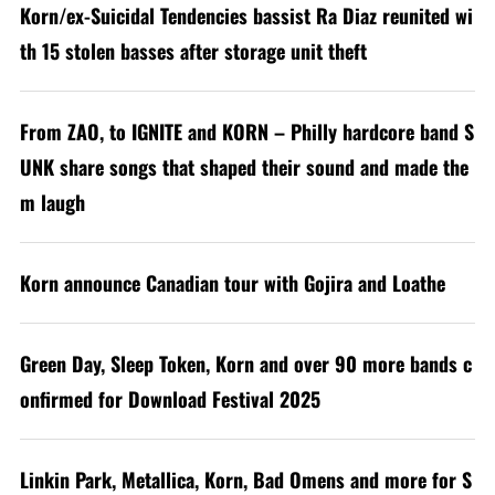
Korn/ex-Suicidal Tendencies bassist Ra Diaz reunited wi
th 15 stolen basses after storage unit theft
From ZAO, to IGNITE and KORN – Philly hardcore band S
UNK share songs that shaped their sound and made the
m laugh
Korn announce Canadian tour with Gojira and Loathe
Green Day, Sleep Token, Korn and over 90 more bands c
onfirmed for Download Festival 2025
Linkin Park, Metallica, Korn, Bad Omens and more for S