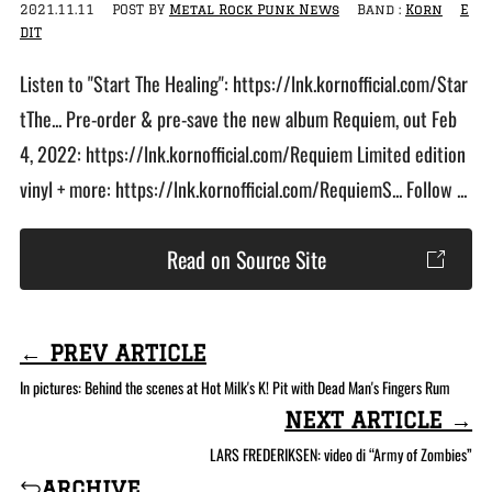
2021.11.11
POST BY
Metal Rock Punk News
Band :
Korn
E
DIT
Listen to "Start The Healing": https://lnk.kornofficial.com/Star
tThe... Pre-order & pre-save the new album Requiem, out Feb
4, 2022: https://lnk.kornofficial.com/Requiem Limited edition
vinyl + more: https://lnk.kornofficial.com/RequiemS... Follow ...
Read on Source Site
← PREV ARTICLE
In pictures: Behind the scenes at Hot Milk's K! Pit with Dead Man's Fingers Rum
NEXT ARTICLE →
LARS FREDERIKSEN: video di “Army of Zombies”
archive