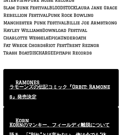
Interview
Pure Noise Records
Slam Dunk Festival
BLOODSTOCK
Laura Jane Grace
Rebellion Festival
Punk Rock Bowling
Manchester Punk Festival
Billie Joe Armstrong
Hayley Williams
Download Festival
Charlotte Wessels
Epica
Underoath
Fat Wreck Chords
Riot Fest
Trent Reznor
Trash Boat
DISCHARGE
Epitaph Records
RAMONES
ラモーンズの伝記コミック『Orbit: Ramone
s』発売決定
Korn
KoRnのマンキー、フィールディ離脱について
語る 「“別れ”とは言わない。俺は今でも“休