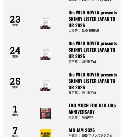
the WILD ROVER presents
23
SKINNY LISTER JAPAN TO
UR 2026
Sep
大阪府
：
GLION MUSEUM
the WILD ROVER presents
24
SKINNY LISTER JAPAN TO
UR 2026
Sep
東京都
：
渋谷O-West
the WILD ROVER presents
25
SKINNY LISTER JAPAN TO
UR 2026
Sep
東京都
：
渋谷O-West
TOO MUCH TOO OLD 10th
1
ANNIVERSARY
Nov
東京都
：
新宿LOFT
7
AIR JAM 2026
千葉県
：
ZOZO マリンスタジアム
Nov