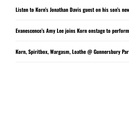
Listen to Korn’s Jonathan Davis guest on his son’s ne
Evanescence’s Amy Lee joins Korn onstage to perform
Korn, Spiritbox, Wargasm, Loathe @ Gunnersbury Par