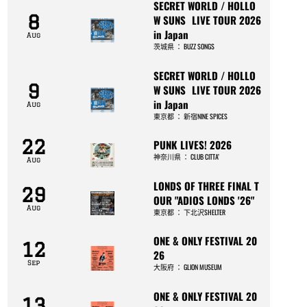
SECRET WORLD / HOLLO
8
W SUNS LIVE TOUR 2026
in Japan
Aug
茨城県
：
BUZZ SONGS
SECRET WORLD / HOLLO
9
W SUNS LIVE TOUR 2026
in Japan
Aug
東京都
：
新宿NINE SPICES
22
PUNK LIVES! 2026
神奈川県
：
CLUB CITTA’
Aug
LONDS OF THREE FINAL T
29
OUR "ADIOS LONDS '26"
Aug
東京都
：
下北沢SHELTER
ONE & ONLY FESTIVAL 20
12
26
Sep
大阪府
：
GLION MUSEUM
ONE & ONLY FESTIVAL 20
13