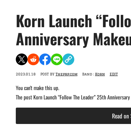
Korn Launch “Foll
Anniversary Makeu
2023.01.18
POST BY
Theprp.com
Band :
Korn
EDIT
You can't make this up.
The post Korn Launch “Follow The Leader” 25th Anniversary
Read on 