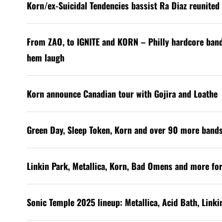
Korn/ex-Suicidal Tendencies bassist Ra Diaz reunited 
From ZAO, to IGNITE and KORN – Philly hardcore ban
hem laugh
Korn announce Canadian tour with Gojira and Loathe
Green Day, Sleep Token, Korn and over 90 more band
Linkin Park, Metallica, Korn, Bad Omens and more for
Sonic Temple 2025 lineup: Metallica, Acid Bath, Link