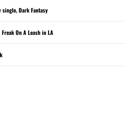
w single, Dark Fantasy
 Freak On A Leash in LA
k