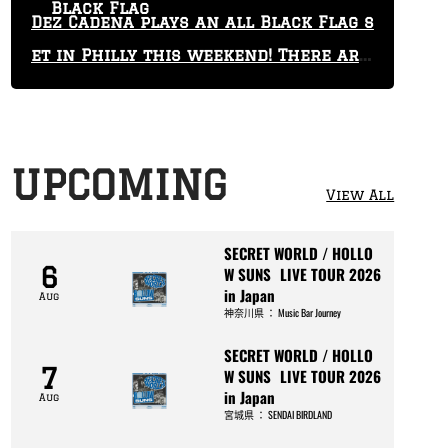
Black Flag
Dez Cadena plays an all Black Flag s
et in Philly this weekend! There are
only 29 tickets left!
UPCOMING
View All
SECRET WORLD / HOLLO
6
W SUNS LIVE TOUR 2026
in Japan
Aug
神奈川県
：
Music Bar Journey
SECRET WORLD / HOLLO
7
W SUNS LIVE TOUR 2026
in Japan
Aug
宮城県
：
SENDAI BIRDLAND