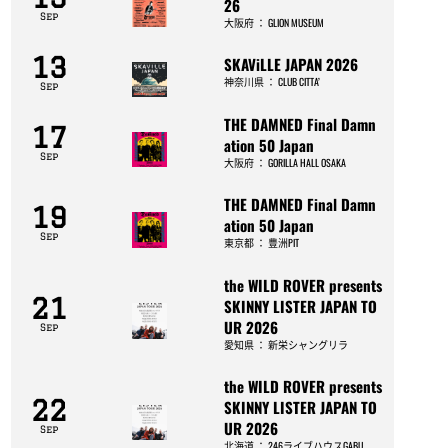
26
Sep
大阪府
：
GLION MUSEUM
13
SKAViLLE JAPAN 2026
神奈川県
：
CLUB CITTA’
Sep
THE DAMNED Final Damn
17
ation 50 Japan
Sep
大阪府
：
GORILLA HALL OSAKA
THE DAMNED Final Damn
19
ation 50 Japan
Sep
東京都
：
豊洲PIT
the WILD ROVER presents
21
SKINNY LISTER JAPAN TO
UR 2026
Sep
愛知県
：
新栄シャングリラ
the WILD ROVER presents
22
SKINNY LISTER JAPAN TO
UR 2026
Sep
北海道
：
246ライブハウスGABU