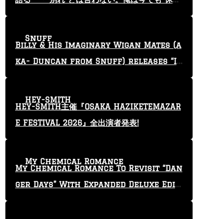
止”という言葉を使っている」
Snuff
Billy & His Imaginary Wigan Mates (a
ka- Duncan from Snuff) releases “I
Keep Tryin'” video
HEY-SMITH
HEY-SMITH主催『OSAKA HAZIKETEMAZAR
E FESTIVAL 2026』全出演者発表!
My Chemical Romance
My Chemical Romance To Revisit “Dan
ger Days” With Expanded Deluxe Editi
on