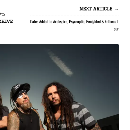
NEXT ARTICLE →
Dates Added To Archspire, Psycroptic, Benighted & Entheos T
chive
our