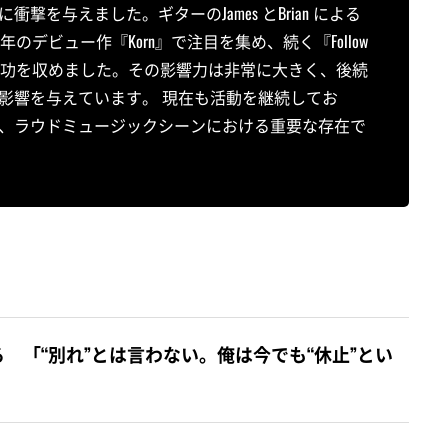
を与えました。ギターのJames とBrian による
のデビュー作『Korn』で注目を集め、続く『Follow
り世界的な成功を収めました。その影響力は非常に大きく、後続
影響を与えています。 現在も活動を継続してお
、ラウドミュージックシーンにおける重要な存在で
 「“別れ”とは言わない。俺は今でも“休止”とい