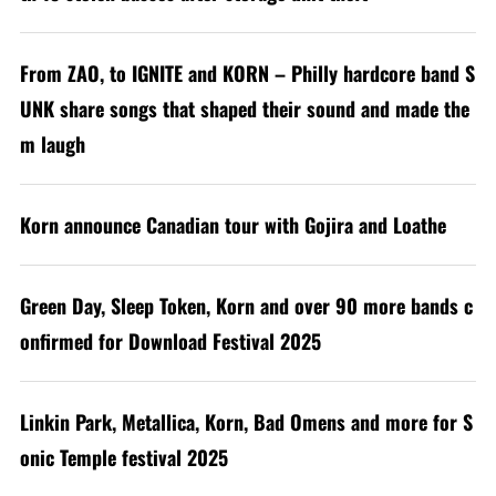
From ZAO, to IGNITE and KORN – Philly hardcore band S
UNK share songs that shaped their sound and made the
m laugh
Korn announce Canadian tour with Gojira and Loathe
Green Day, Sleep Token, Korn and over 90 more bands c
onfirmed for Download Festival 2025
Linkin Park, Metallica, Korn, Bad Omens and more for S
onic Temple festival 2025