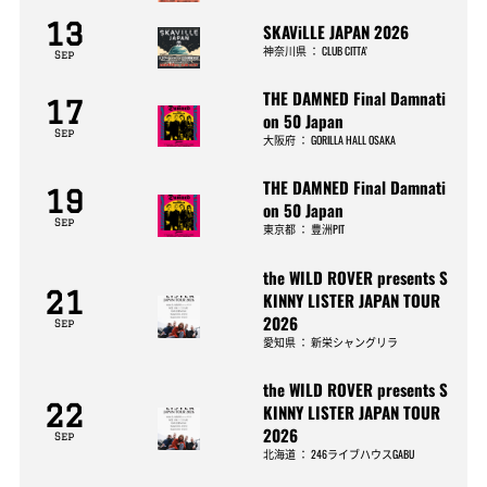
13
SKAViLLE JAPAN 2026
神奈川県
：
CLUB CITTA’
Sep
THE DAMNED Final Damnati
17
on 50 Japan
Sep
大阪府
：
GORILLA HALL OSAKA
THE DAMNED Final Damnati
19
on 50 Japan
Sep
東京都
：
豊洲PIT
the WILD ROVER presents S
21
KINNY LISTER JAPAN TOUR
2026
Sep
愛知県
：
新栄シャングリラ
the WILD ROVER presents S
22
KINNY LISTER JAPAN TOUR
2026
Sep
北海道
：
246ライブハウスGABU