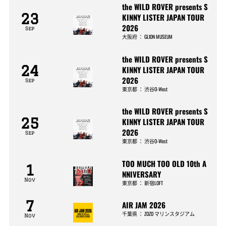
the WILD ROVER presents S
23
KINNY LISTER JAPAN TOUR
2026
Sep
大阪府
：
GLION MUSEUM
the WILD ROVER presents S
24
KINNY LISTER JAPAN TOUR
2026
Sep
東京都
：
渋谷O-West
the WILD ROVER presents S
25
KINNY LISTER JAPAN TOUR
2026
Sep
東京都
：
渋谷O-West
TOO MUCH TOO OLD 10th A
1
NNIVERSARY
Nov
東京都
：
新宿LOFT
7
AIR JAM 2026
千葉県
：
ZOZO マリンスタジアム
Nov