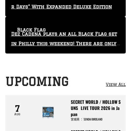
r Days” With Expanded Deluxe Edition
Black Flag
Dez Cadena plays an all Black Flag set
in Philly this weekend! There are only
29 tickets left!
UPCOMING
View All
SECRET WORLD / HOLLOW S
7
UNS LIVE TOUR 2026 in Ja
pan
Aug
宮城県
：
SENDAI BIRDLAND