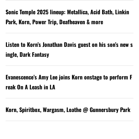
Sonic Temple 2025 lineup: Metallica, Acid Bath, Linkin
Park, Korn, Power Trip, Deafheaven & more
Listen to Korn’s Jonathan Davis guest on his son’s new s
ingle, Dark Fantasy
Evanescence’s Amy Lee joins Korn onstage to perform F
reak On A Leash in LA
Korn, Spiritbox, Wargasm, Loathe @ Gunnersbury Park