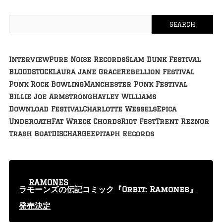
Interview
Pure Noise Records
Slam Dunk Festival
BLOODSTOCK
Laura Jane Grace
Rebellion Festival
Punk Rock Bowling
Manchester Punk Festival
Billie Joe Armstrong
Hayley Williams
Download Festival
Charlotte Wessels
Epica
Underoath
Fat Wreck Chords
Riot Fest
Trent Reznor
Trash Boat
DISCHARGE
Epitaph Records
RAMONES
ラモーンズの伝記コミック『Orbit: Ramones』
発売決定