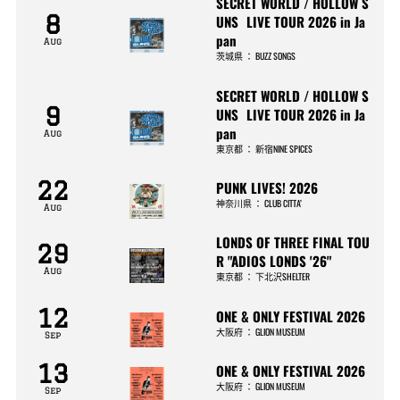
SECRET WORLD / HOLLOW S
8
UNS LIVE TOUR 2026 in Ja
pan
Aug
茨城県
：
BUZZ SONGS
SECRET WORLD / HOLLOW S
9
UNS LIVE TOUR 2026 in Ja
pan
Aug
東京都
：
新宿NINE SPICES
22
PUNK LIVES! 2026
神奈川県
：
CLUB CITTA’
Aug
LONDS OF THREE FINAL TOU
29
R "ADIOS LONDS '26"
Aug
東京都
：
下北沢SHELTER
12
ONE & ONLY FESTIVAL 2026
大阪府
：
GLION MUSEUM
Sep
13
ONE & ONLY FESTIVAL 2026
大阪府
：
GLION MUSEUM
Sep