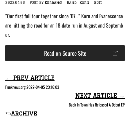
2022.04.05
POST BY
Kerrang!
Band :
Korn
EDIT
“Our first full tour together since ’07…” Korn and Evanescence
are hitting the road for an 18-date run in August and Septemb
er.
Read on Source Site
← PREV ARTICLE
Punknews.org 2022-04-05 23:16:03
NEXT ARTICLE →
Back In Town Has Released A Debut EP
archive