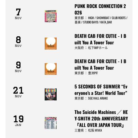
PUNK ROCK CONNECTION 2
7
026
東京都
：
HIGH / SHOWBOAT / CLUB ROOTS /
Nov
喜楽 / STUDIO BAYD / KATA_BAR
DEATH CAB FOR CUTIE - I B
8
uilt You A Tower Tour
Nov
大阪府
：
松下IMPホール
DEATH CAB FOR CUTIE - I B
9
uilt You A Tower Tour
Nov
東京都
：
豊洲PIT
5 SECONDS OF SUMMER “Ev
21
eryone’s a Star! World Tour”
Nov
東京都
：
SGC HALL ARIAKE
The Suicide Machines ／ HE
19
Y-SMITH 20th ANNIVERSARY
「ALL OVER JAPAN TOUR」
Jan
三重県
：
松阪 M’AXA