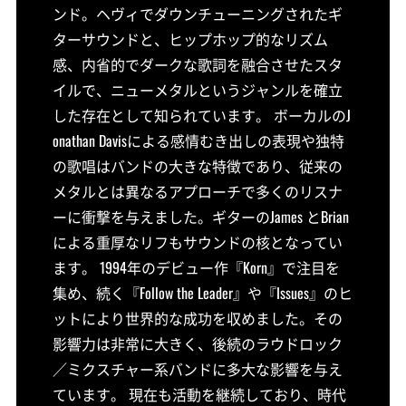
ンド。ヘヴィでダウンチューニングされたギ
ターサウンドと、ヒップホップ的なリズム
感、内省的でダークな歌詞を融合させたスタ
イルで、ニューメタルというジャンルを確立
した存在として知られています。 ボーカルのJ
onathan Davisによる感情むき出しの表現や独特
の歌唱はバンドの大きな特徴であり、従来の
メタルとは異なるアプローチで多くのリスナ
ーに衝撃を与えました。ギターのJames とBrian
による重厚なリフもサウンドの核となってい
ます。 1994年のデビュー作『Korn』で注目を
集め、続く『Follow the Leader』や『Issues』のヒ
ットにより世界的な成功を収めました。その
影響力は非常に大きく、後続のラウドロック
／ミクスチャー系バンドに多大な影響を与え
ています。 現在も活動を継続しており、時代