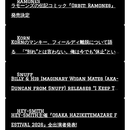
RAMONES
ラモーンズの伝記コミック『Orbit: Ramones』
発売決定
Korn
KoRnのマンキー、フィールディ離脱について語
る 「“別れ”とは言わない。俺は今でも“休止”とい
う言葉を使っている」
Snuff
Billy & His Imaginary Wigan Mates (aka-
Duncan from Snuff) releases “I Keep Tr
yin'” video
HEY-SMITH
HEY-SMITH主催『OSAKA HAZIKETEMAZARE F
ESTIVAL 2026』全出演者発表!