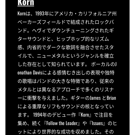
Korn
Kornは、1993年にアメリカ・カリフォルニア州
ベーカーズフィールドで結成されたロックバ
ンド。ヘヴィでダウンチューニングされたギ
ターサウンドと、ヒップホップ的なリズム
感、内省的でダークな歌詞を融合させたスタ
イルで、ニューメタルというジャンルを確立
した存在として知られています。 ボーカルのJ
onathan Davisによる感情むき出しの表現や独特
の歌唱はバンドの大きな特徴であり、従来の
メタルとは異なるアプローチで多くのリスナ
ーに衝撃を与えました。ギターのJames とBrian
による重厚なリフもサウンドの核となってい
ます。 1994年のデビュー作『Korn』で注目を
集め、続く『Follow the Leader』や『Issues』のヒ
ットにより世界的な成功を収めました。その