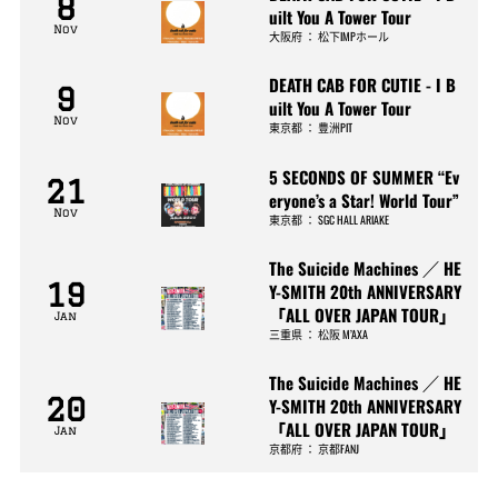
8
uilt You A Tower Tour
Nov
大阪府
：
松下IMPホール
DEATH CAB FOR CUTIE - I B
9
uilt You A Tower Tour
Nov
東京都
：
豊洲PIT
5 SECONDS OF SUMMER “Ev
21
eryone’s a Star! World Tour”
Nov
東京都
：
SGC HALL ARIAKE
The Suicide Machines ／ HE
19
Y-SMITH 20th ANNIVERSARY
「ALL OVER JAPAN TOUR」
Jan
三重県
：
松阪 M’AXA
The Suicide Machines ／ HE
20
Y-SMITH 20th ANNIVERSARY
「ALL OVER JAPAN TOUR」
Jan
京都府
：
京都FANJ