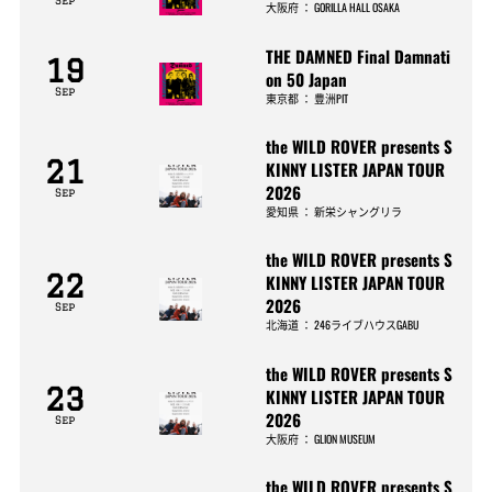
Sep
大阪府
：
GORILLA HALL OSAKA
THE DAMNED Final Damnati
19
on 50 Japan
Sep
東京都
：
豊洲PIT
the WILD ROVER presents S
21
KINNY LISTER JAPAN TOUR
2026
Sep
愛知県
：
新栄シャングリラ
the WILD ROVER presents S
22
KINNY LISTER JAPAN TOUR
2026
Sep
北海道
：
246ライブハウスGABU
the WILD ROVER presents S
23
KINNY LISTER JAPAN TOUR
2026
Sep
大阪府
：
GLION MUSEUM
the WILD ROVER presents S