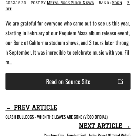
2022.10.23
POST BY
Metal Rock Punk News
Band :
Korn
E
DIT
We are grateful for everyone who came out to see us this year,
starting in February at our Requiem Mass album release event,
our Banc of California stadium shows, and 3 tours later throug
h September. It was incredible to celebrate music with you. Fil
m...
Read on Source Site
← PREV ARTICLE
CLASH BULLDOGS - WHEN THE LEAVES ARE GONE (VÍDEO OFICIAL)
NEXT ARTICLE →
Courtney Cox - Touch of Evil - Judas Priest (Official Video)