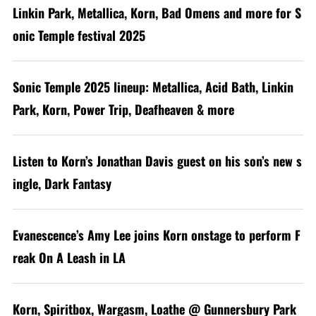
Linkin Park, Metallica, Korn, Bad Omens and more for S
onic Temple festival 2025
Sonic Temple 2025 lineup: Metallica, Acid Bath, Linkin
Park, Korn, Power Trip, Deafheaven & more
Listen to Korn’s Jonathan Davis guest on his son’s new s
ingle, Dark Fantasy
Evanescence’s Amy Lee joins Korn onstage to perform F
reak On A Leash in LA
Korn, Spiritbox, Wargasm, Loathe @ Gunnersbury Park