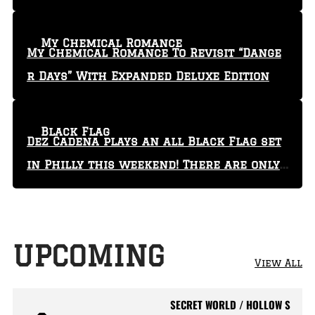
My Chemical Romance
My Chemical Romance To Revisit “Dange
r Days” With Expanded Deluxe Edition
Black Flag
Dez Cadena plays an all Black Flag set
in Philly this weekend! There are only
29 tickets left!
UPCOMING
View All
SECRET WORLD / HOLLOW S