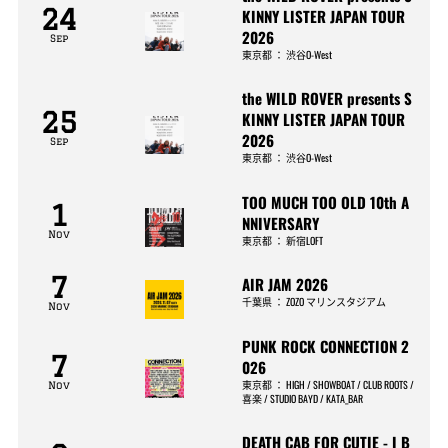
24
KINNY LISTER JAPAN TOUR
2026
Sep
東京都
：
渋谷O-West
the WILD ROVER presents S
25
KINNY LISTER JAPAN TOUR
2026
Sep
東京都
：
渋谷O-West
TOO MUCH TOO OLD 10th A
1
NNIVERSARY
Nov
東京都
：
新宿LOFT
7
AIR JAM 2026
千葉県
：
ZOZO マリンスタジアム
Nov
PUNK ROCK CONNECTION 2
7
026
東京都
：
HIGH / SHOWBOAT / CLUB ROOTS /
Nov
喜楽 / STUDIO BAYD / KATA_BAR
DEATH CAB FOR CUTIE - I B