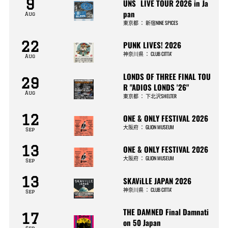
9
UNS LIVE TOUR 2026 in Ja
pan
Aug
東京都
：
新宿NINE SPICES
22
PUNK LIVES! 2026
神奈川県
：
CLUB CITTA’
Aug
LONDS OF THREE FINAL TOU
29
R "ADIOS LONDS '26"
Aug
東京都
：
下北沢SHELTER
12
ONE & ONLY FESTIVAL 2026
大阪府
：
GLION MUSEUM
Sep
13
ONE & ONLY FESTIVAL 2026
大阪府
：
GLION MUSEUM
Sep
13
SKAViLLE JAPAN 2026
神奈川県
：
CLUB CITTA’
Sep
THE DAMNED Final Damnati
17
on 50 Japan