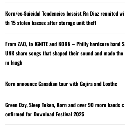
Korn/ex-Suicidal Tendencies bassist Ra Diaz reunited wi
th 15 stolen basses after storage unit theft
From ZAO, to IGNITE and KORN – Philly hardcore band S
UNK share songs that shaped their sound and made the
m laugh
Korn announce Canadian tour with Gojira and Loathe
Green Day, Sleep Token, Korn and over 90 more bands c
onfirmed for Download Festival 2025