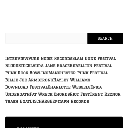
Interview
Pure Noise Records
Slam Dunk Festival
BLOODSTOCK
Laura Jane Grace
Rebellion Festival
Punk Rock Bowling
Manchester Punk Festival
Billie Joe Armstrong
Hayley Williams
Download Festival
Charlotte Wessels
Epica
Underoath
Fat Wreck Chords
Riot Fest
Trent Reznor
Trash Boat
DISCHARGE
Epitaph Records