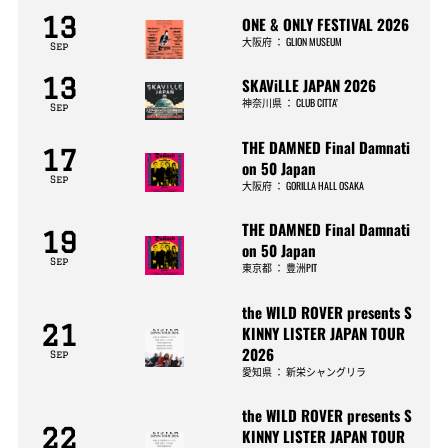
13
ONE & ONLY FESTIVAL 2026
大阪府
：
GLION MUSEUM
Sep
13
SKAViLLE JAPAN 2026
神奈川県
：
CLUB CITTA’
Sep
THE DAMNED Final Damnati
17
on 50 Japan
Sep
大阪府
：
GORILLA HALL OSAKA
THE DAMNED Final Damnati
19
on 50 Japan
Sep
東京都
：
豊洲PIT
the WILD ROVER presents S
21
KINNY LISTER JAPAN TOUR
2026
Sep
愛知県
：
新栄シャングリラ
the WILD ROVER presents S
22
KINNY LISTER JAPAN TOUR