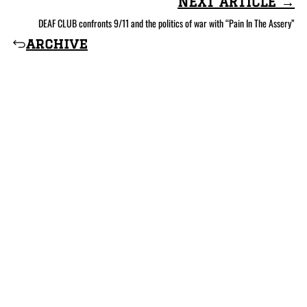
NEXT ARTICLE →
DEAF CLUB confronts 9/11 and the politics of war with “Pain In The Assery”
archive