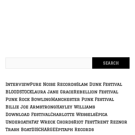
Interview
Pure Noise Records
Slam Dunk Festival
BLOODSTOCK
Laura Jane Grace
Rebellion Festival
Punk Rock Bowling
Manchester Punk Festival
Billie Joe Armstrong
Hayley Williams
Download Festival
Charlotte Wessels
Epica
Underoath
Fat Wreck Chords
Riot Fest
Trent Reznor
Trash Boat
DISCHARGE
Epitaph Records