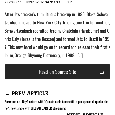
2025.09.11
POST BY
Dying Scene
EDIT
After Jawbreaker’s tumultuous breakup in 1996, Blake Schwar
tzenbach moved to New York City. Trading one trio for another,
Schwartzenbach recruited Jeremy Chatelain (Handsome) and C
hris Daly (Texas is the Reason) and formed Jets to Brazil in 199
7. This new band would go on to record and release their first a
lbum, Orange Rhyming Dictionary, in 1998. […]
Read on Source Site
← PREV ARTICLE
Screamo act Noyé return with “Questo cielo è un soffitto più sporco di quello che
ho”, new single with GILLIAN CARTER streaming