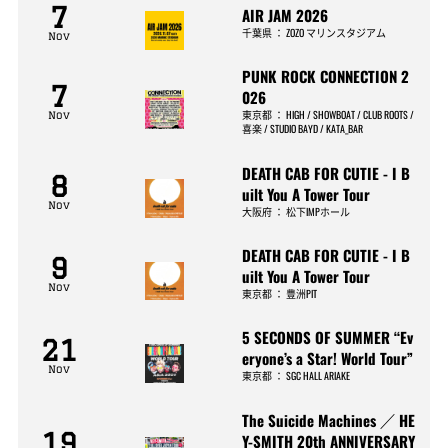
7
AIR JAM 2026
千葉県
：
ZOZO マリンスタジアム
Nov
PUNK ROCK CONNECTION 2
7
026
東京都
：
HIGH / SHOWBOAT / CLUB ROOTS /
Nov
喜楽 / STUDIO BAYD / KATA_BAR
DEATH CAB FOR CUTIE - I B
8
uilt You A Tower Tour
Nov
大阪府
：
松下IMPホール
DEATH CAB FOR CUTIE - I B
9
uilt You A Tower Tour
Nov
東京都
：
豊洲PIT
5 SECONDS OF SUMMER “Ev
21
eryone’s a Star! World Tour”
Nov
東京都
：
SGC HALL ARIAKE
The Suicide Machines ／ HE
19
Y-SMITH 20th ANNIVERSARY