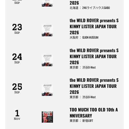
2026
Sep
北海道
：
246ライブハウスGABU
the WILD ROVER presents S
23
KINNY LISTER JAPAN TOUR
2026
Sep
大阪府
：
GLION MUSEUM
the WILD ROVER presents S
24
KINNY LISTER JAPAN TOUR
2026
Sep
東京都
：
渋谷O-West
the WILD ROVER presents S
25
KINNY LISTER JAPAN TOUR
2026
Sep
東京都
：
渋谷O-West
TOO MUCH TOO OLD 10th A
1
NNIVERSARY
Nov
東京都
：
新宿LOFT