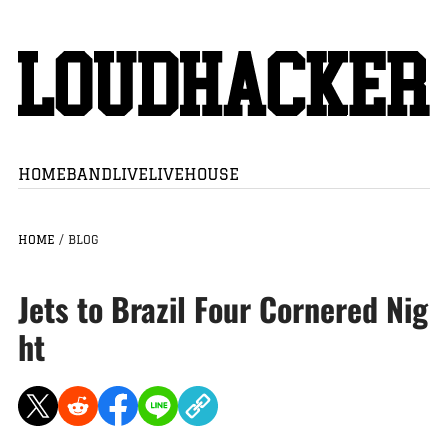
HOME
BAND
LIVE
LIVEHOUSE
HOME
/
BLOG
Jets to Brazil Four Cornered Nig
ht