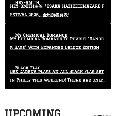
HEY-SMITH
HEY-SMITH主催『OSAKA HAZIKETEMAZARE F
ESTIVAL 2026』全出演者発表!
My Chemical Romance
My Chemical Romance To Revisit “Dange
r Days” With Expanded Deluxe Edition
Black Flag
Dez Cadena plays an all Black Flag set
in Philly this weekend! There are only
29 tickets left!
UPCOMING