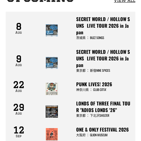
View All
SECRET WORLD / HOLLOW S
8
UNS LIVE TOUR 2026 in Ja
pan
Aug
茨城県
：
BUZZ SONGS
SECRET WORLD / HOLLOW S
9
UNS LIVE TOUR 2026 in Ja
pan
Aug
東京都
：
新宿NINE SPICES
22
PUNK LIVES! 2026
神奈川県
：
CLUB CITTA’
Aug
LONDS OF THREE FINAL TOU
29
R "ADIOS LONDS '26"
Aug
東京都
：
下北沢SHELTER
12
ONE & ONLY FESTIVAL 2026
大阪府
：
GLION MUSEUM
Sep