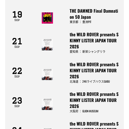
THE DAMNED Final Damnati
19
on 50 Japan
Sep
東京都
：
豊洲PIT
the WILD ROVER presents S
21
KINNY LISTER JAPAN TOUR
2026
Sep
愛知県
：
新栄シャングリラ
the WILD ROVER presents S
22
KINNY LISTER JAPAN TOUR
2026
Sep
北海道
：
246ライブハウスGABU
the WILD ROVER presents S
23
KINNY LISTER JAPAN TOUR
2026
Sep
大阪府
：
GLION MUSEUM
the WILD ROVER presents S