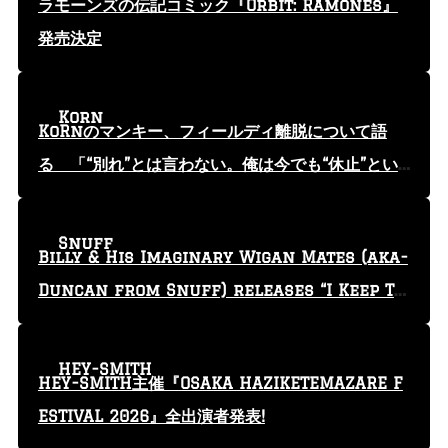
ラモーンズの伝記コミック『Orbit: Ramones』
発売決定
Korn
KoRnのマンキー、フィールディ離脱について語
る 「“別れ”とは言わない。俺は今でも“休止”とい
う言葉を使っている」
Snuff
Billy & His Imaginary Wigan Mates (aka-
Duncan from Snuff) releases “I Keep Tr
yin'” video
HEY-SMITH
HEY-SMITH主催『OSAKA HAZIKETEMAZARE F
ESTIVAL 2026』全出演者発表!