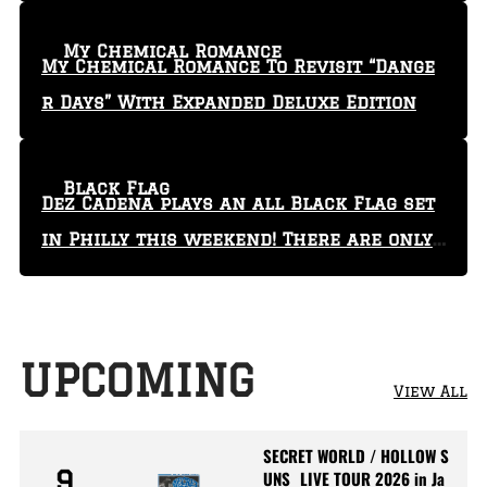
My Chemical Romance
My Chemical Romance To Revisit “Dange
r Days” With Expanded Deluxe Edition
Black Flag
Dez Cadena plays an all Black Flag set
in Philly this weekend! There are only
29 tickets left!
UPCOMING
View All
SECRET WORLD / HOLLOW S
9
UNS LIVE TOUR 2026 in Ja