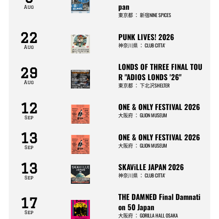
pan
Aug
東京都
：
新宿NINE SPICES
22
PUNK LIVES! 2026
神奈川県
：
CLUB CITTA’
Aug
LONDS OF THREE FINAL TOU
29
R "ADIOS LONDS '26"
Aug
東京都
：
下北沢SHELTER
12
ONE & ONLY FESTIVAL 2026
大阪府
：
GLION MUSEUM
Sep
13
ONE & ONLY FESTIVAL 2026
大阪府
：
GLION MUSEUM
Sep
13
SKAViLLE JAPAN 2026
神奈川県
：
CLUB CITTA’
Sep
THE DAMNED Final Damnati
17
on 50 Japan
Sep
大阪府
：
GORILLA HALL OSAKA