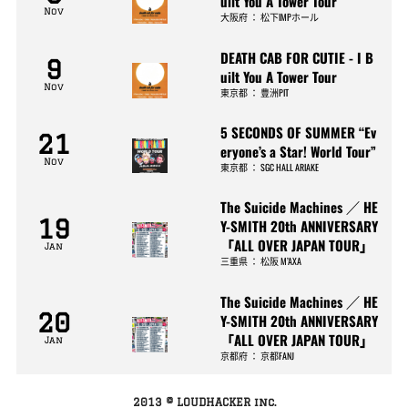
uilt You A Tower Tour
Nov
大阪府
：
松下IMPホール
DEATH CAB FOR CUTIE - I B
9
uilt You A Tower Tour
Nov
東京都
：
豊洲PIT
5 SECONDS OF SUMMER “Ev
21
eryone’s a Star! World Tour”
Nov
東京都
：
SGC HALL ARIAKE
The Suicide Machines ／ HE
19
Y-SMITH 20th ANNIVERSARY
「ALL OVER JAPAN TOUR」
Jan
三重県
：
松阪 M’AXA
The Suicide Machines ／ HE
20
Y-SMITH 20th ANNIVERSARY
「ALL OVER JAPAN TOUR」
Jan
京都府
：
京都FANJ
2013 © LOUDHACKER inc.