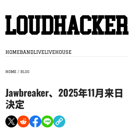
HOME
BAND
LIVE
LIVEHOUSE
HOME
/
BLOG
Jawbreaker、2025年11月来日
決定