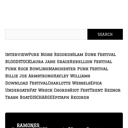
Interview
Pure Noise Records
Slam Dunk Festival
BLOODSTOCK
Laura Jane Grace
Rebellion Festival
Punk Rock Bowling
Manchester Punk Festival
Billie Joe Armstrong
Hayley Williams
Download Festival
Charlotte Wessels
Epica
Underoath
Fat Wreck Chords
Riot Fest
Trent Reznor
Trash Boat
DISCHARGE
Epitaph Records
RAMONES