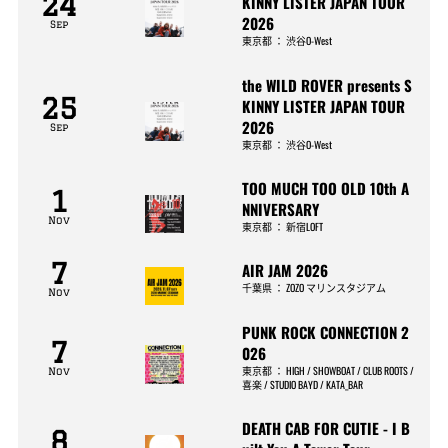
24
KINNY LISTER JAPAN TOUR
2026
Sep
東京都
：
渋谷O-West
the WILD ROVER presents S
25
KINNY LISTER JAPAN TOUR
2026
Sep
東京都
：
渋谷O-West
TOO MUCH TOO OLD 10th A
1
NNIVERSARY
Nov
東京都
：
新宿LOFT
7
AIR JAM 2026
千葉県
：
ZOZO マリンスタジアム
Nov
PUNK ROCK CONNECTION 2
7
026
東京都
：
HIGH / SHOWBOAT / CLUB ROOTS /
Nov
喜楽 / STUDIO BAYD / KATA_BAR
DEATH CAB FOR CUTIE - I B
8