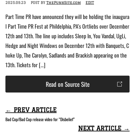
2025.09.23
POST BY
ThePunkSite.com
EDIT
Part Time PR have announced they will be holding the inaugura
l Part Time PR Fest at Phildelphia, PA’s Ortliebs over December
12th and 13th. The line up includes Sleep In, You Vandal, UgLi,
Hedge and Night Windows on December 12th with Banquets, C
hoke Up, The Carolyn, Sadlands and Brackish appearing on the
13th. Tickets for […]
Read on Source Site
← PREV ARTICLE
Bad Cop/Bad Cop release video for “Disbelief”
NEXT ARTICLE →