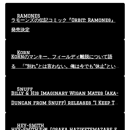
RAMONES
ラモーンズの伝記コミック『Orbit: Ramones』
発売決定
Korn
KoRnのマンキー、フィールディ離脱について語
る 「“別れ”とは言わない。俺は今でも“休止”とい
う言葉を使っている」
Snuff
Billy & His Imaginary Wigan Mates (aka-
Duncan from Snuff) releases “I Keep Tr
yin'” video
HEY-SMITH
HEY-SMITH主催『OSAKA HAZIKETEMAZARE F