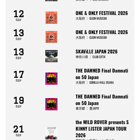
12
ONE & ONLY FESTIVAL 2026
大阪府
：
GLION MUSEUM
Sep
13
ONE & ONLY FESTIVAL 2026
大阪府
：
GLION MUSEUM
Sep
13
SKAViLLE JAPAN 2026
神奈川県
：
CLUB CITTA’
Sep
THE DAMNED Final Damnati
17
on 50 Japan
Sep
大阪府
：
GORILLA HALL OSAKA
THE DAMNED Final Damnati
19
on 50 Japan
Sep
東京都
：
豊洲PIT
the WILD ROVER presents S
21
KINNY LISTER JAPAN TOUR
2026
Sep