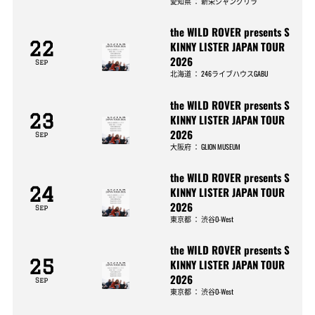
愛知県
：
新栄シャングリラ
the WILD ROVER presents S
22
KINNY LISTER JAPAN TOUR
2026
Sep
北海道
：
246ライブハウスGABU
the WILD ROVER presents S
23
KINNY LISTER JAPAN TOUR
2026
Sep
大阪府
：
GLION MUSEUM
the WILD ROVER presents S
24
KINNY LISTER JAPAN TOUR
2026
Sep
東京都
：
渋谷O-West
the WILD ROVER presents S
25
KINNY LISTER JAPAN TOUR
2026
Sep
東京都
：
渋谷O-West