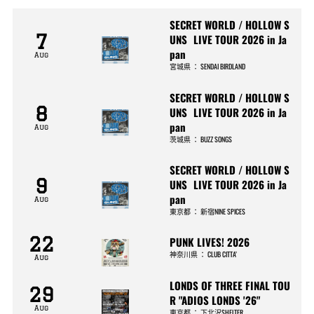
SECRET WORLD / HOLLOW S
7
UNS LIVE TOUR 2026 in Ja
pan
Aug
宮城県
：
SENDAI BIRDLAND
SECRET WORLD / HOLLOW S
8
UNS LIVE TOUR 2026 in Ja
pan
Aug
茨城県
：
BUZZ SONGS
SECRET WORLD / HOLLOW S
9
UNS LIVE TOUR 2026 in Ja
pan
Aug
東京都
：
新宿NINE SPICES
22
PUNK LIVES! 2026
神奈川県
：
CLUB CITTA’
Aug
LONDS OF THREE FINAL TOU
29
R "ADIOS LONDS '26"
Aug
東京都
：
下北沢SHELTER