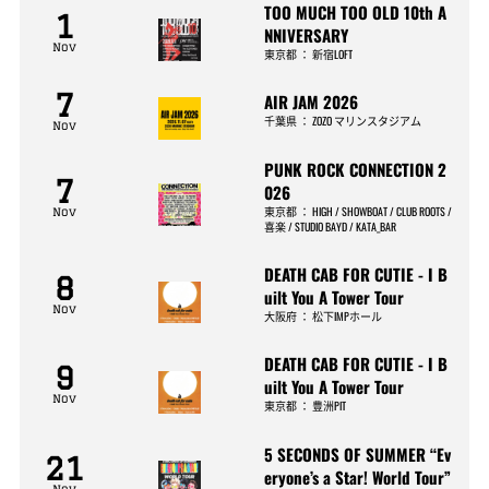
TOO MUCH TOO OLD 10th A
1
NNIVERSARY
Nov
東京都
：
新宿LOFT
7
AIR JAM 2026
千葉県
：
ZOZO マリンスタジアム
Nov
PUNK ROCK CONNECTION 2
7
026
東京都
：
HIGH / SHOWBOAT / CLUB ROOTS /
Nov
喜楽 / STUDIO BAYD / KATA_BAR
DEATH CAB FOR CUTIE - I B
8
uilt You A Tower Tour
Nov
大阪府
：
松下IMPホール
DEATH CAB FOR CUTIE - I B
9
uilt You A Tower Tour
Nov
東京都
：
豊洲PIT
5 SECONDS OF SUMMER “Ev
21
eryone’s a Star! World Tour”
Nov