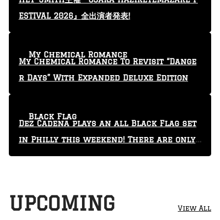
ESTIVAL 2026』全出演者発表!
My Chemical Romance
My Chemical Romance To Revisit “Dange
r Days” With Expanded Deluxe Edition
Black Flag
Dez Cadena plays an all Black Flag set
in Philly this weekend! There are only
29 tickets left!
UPCOMING
View All