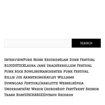
Interview
Pure Noise Records
Slam Dunk Festival
BLOODSTOCK
Laura Jane Grace
Rebellion Festival
Punk Rock Bowling
Manchester Punk Festival
Billie Joe Armstrong
Hayley Williams
Download Festival
Charlotte Wessels
Epica
Underoath
Fat Wreck Chords
Riot Fest
Trent Reznor
Trash Boat
DISCHARGE
Epitaph Records