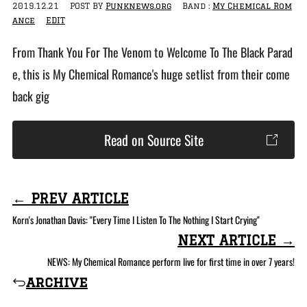
2019.12.21
POST BY
Punknews.org
Band :
My Chemical Rom
ance
EDIT
From Thank You For The Venom to Welcome To The Black Parad
e, this is My Chemical Romance's huge setlist from their come
back gig
Read on Source Site
← PREV ARTICLE
Korn's Jonathan Davis: "Every Time I Listen To The Nothing I Start Crying"
NEXT ARTICLE →
NEWS: My Chemical Romance perform live for first time in over 7 years!
archive