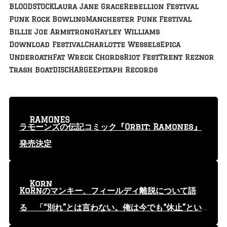
BLOODSTOCK
Laura Jane Grace
Rebellion Festival
Punk Rock Bowling
Manchester Punk Festival
Billie Joe Armstrong
Hayley Williams
Download Festival
Charlotte Wessels
Epica
Underoath
Fat Wreck Chords
Riot Fest
Trent Reznor
Trash Boat
DISCHARGE
Epitaph Records
RAMONES
ラモーンズの伝記コミック『Orbit: Ramones』
発売決定
Korn
KoRnのマンキー、フィールディ離脱について語
る 「“別れ”とは言わない。俺は今でも“休止”とい
う言葉を使っている」