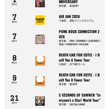
NNIVERSARY
Nov
東京都
：
新宿LOFT
7
AIR JAM 2026
千葉県
：
ZOZO マリンスタジアム
Nov
PUNK ROCK CONNECTION 2
7
026
東京都
：
HIGH / SHOWBOAT / CLUB ROOTS /
Nov
喜楽 / STUDIO BAYD / KATA_BAR
DEATH CAB FOR CUTIE - I B
8
uilt You A Tower Tour
Nov
大阪府
：
松下IMPホール
DEATH CAB FOR CUTIE - I B
9
uilt You A Tower Tour
Nov
東京都
：
豊洲PIT
5 SECONDS OF SUMMER “Ev
21
eryone’s a Star! World Tour”
Nov
東京都
：
SGC HALL ARIAKE