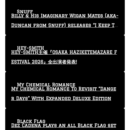
Snuff
Billy & His Imaginary Wigan Mates (aka-
Duncan from Snuff) releases “I Keep Tr
yin'” video
HEY-SMITH
HEY-SMITH主催『OSAKA HAZIKETEMAZARE F
ESTIVAL 2026』全出演者発表!
My Chemical Romance
My Chemical Romance To Revisit “Dange
r Days” With Expanded Deluxe Edition
Black Flag
Dez Cadena plays an all Black Flag set