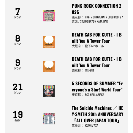
PUNK ROCK CONNECTION 2
7
026
東京都
：
HIGH / SHOWBOAT / CLUB ROOTS /
Nov
喜楽 / STUDIO BAYD / KATA_BAR
DEATH CAB FOR CUTIE - I B
8
uilt You A Tower Tour
Nov
大阪府
：
松下IMPホール
DEATH CAB FOR CUTIE - I B
9
uilt You A Tower Tour
Nov
東京都
：
豊洲PIT
5 SECONDS OF SUMMER “Ev
21
eryone’s a Star! World Tour”
Nov
東京都
：
SGC HALL ARIAKE
The Suicide Machines ／ HE
19
Y-SMITH 20th ANNIVERSARY
「ALL OVER JAPAN TOUR」
Jan
三重県
：
松阪 M’AXA