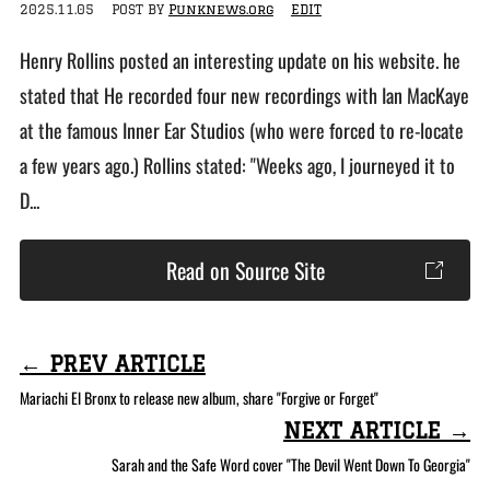
2025.11.05
POST BY
Punknews.org
EDIT
Henry Rollins posted an interesting update on his website. he
stated that He recorded four new recordings with Ian MacKaye
at the famous Inner Ear Studios (who were forced to re-locate
a few years ago.) Rollins stated: "Weeks ago, I journeyed it to
D...
Read on Source Site
← PREV ARTICLE
Mariachi El Bronx to release new album, share "Forgive or Forget"
NEXT ARTICLE →
Sarah and the Safe Word cover "The Devil Went Down To Georgia"