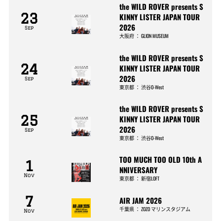
the WILD ROVER presents S
23
KINNY LISTER JAPAN TOUR
2026
Sep
大阪府
：
GLION MUSEUM
the WILD ROVER presents S
24
KINNY LISTER JAPAN TOUR
2026
Sep
東京都
：
渋谷O-West
the WILD ROVER presents S
25
KINNY LISTER JAPAN TOUR
2026
Sep
東京都
：
渋谷O-West
TOO MUCH TOO OLD 10th A
1
NNIVERSARY
Nov
東京都
：
新宿LOFT
7
AIR JAM 2026
千葉県
：
ZOZO マリンスタジアム
Nov