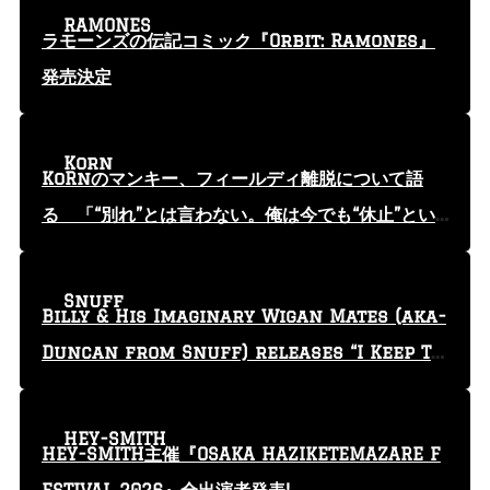
RAMONES
ラモーンズの伝記コミック『Orbit: Ramones』
発売決定
Korn
KoRnのマンキー、フィールディ離脱について語
る 「“別れ”とは言わない。俺は今でも“休止”とい
う言葉を使っている」
Snuff
Billy & His Imaginary Wigan Mates (aka-
Duncan from Snuff) releases “I Keep Tr
yin'” video
HEY-SMITH
HEY-SMITH主催『OSAKA HAZIKETEMAZARE F