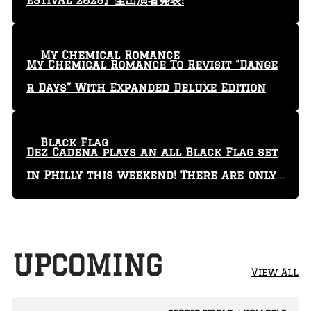
ESTIVAL 2026』全出演者発表!
My Chemical Romance
My Chemical Romance To Revisit “Dange
r Days” With Expanded Deluxe Edition
Black Flag
Dez Cadena plays an all Black Flag set
in Philly this weekend! There are only
29 tickets left!
UPCOMING
View All