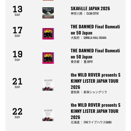
13
SKAViLLE JAPAN 2026
神奈川県
：
CLUB CITTA’
Sep
THE DAMNED Final Damnati
17
on 50 Japan
Sep
大阪府
：
GORILLA HALL OSAKA
THE DAMNED Final Damnati
19
on 50 Japan
Sep
東京都
：
豊洲PIT
the WILD ROVER presents S
21
KINNY LISTER JAPAN TOUR
2026
Sep
愛知県
：
新栄シャングリラ
the WILD ROVER presents S
22
KINNY LISTER JAPAN TOUR
2026
Sep
北海道
：
246ライブハウスGABU