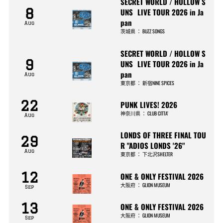
SECRET WORLD / HOLLOW S
8
UNS LIVE TOUR 2026 in Ja
pan
Aug
茨城県
：
BUZZ SONGS
SECRET WORLD / HOLLOW S
9
UNS LIVE TOUR 2026 in Ja
pan
Aug
東京都
：
新宿NINE SPICES
22
PUNK LIVES! 2026
神奈川県
：
CLUB CITTA’
Aug
LONDS OF THREE FINAL TOU
29
R "ADIOS LONDS '26"
Aug
東京都
：
下北沢SHELTER
12
ONE & ONLY FESTIVAL 2026
大阪府
：
GLION MUSEUM
Sep
13
ONE & ONLY FESTIVAL 2026
大阪府
：
GLION MUSEUM
Sep