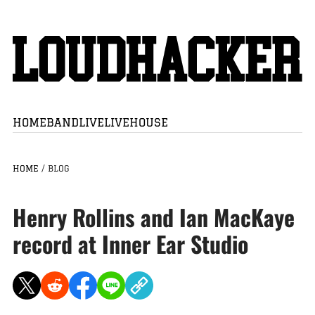
HOME
BAND
LIVE
LIVEHOUSE
HOME
/
BLOG
Henry Rollins and Ian MacKaye
record at Inner Ear Studio