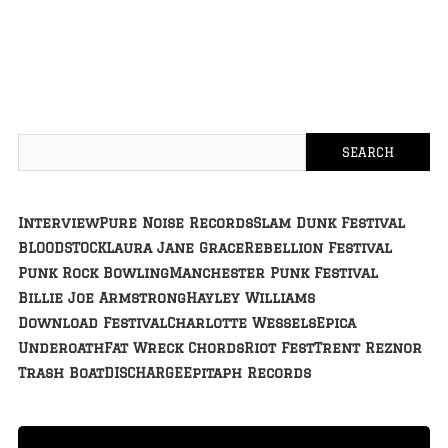
Interview
Pure Noise Records
Slam Dunk Festival
BLOODSTOCK
Laura Jane Grace
Rebellion Festival
Punk Rock Bowling
Manchester Punk Festival
Billie Joe Armstrong
Hayley Williams
Download Festival
Charlotte Wessels
Epica
Underoath
Fat Wreck Chords
Riot Fest
Trent Reznor
Trash Boat
DISCHARGE
Epitaph Records