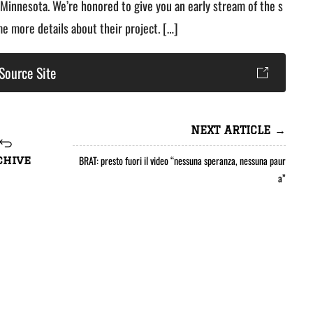
 Minnesota. We’re honored to give you an early stream of the s
e more details about their project. […]
Source Site
NEXT ARTICLE →
BRAT: presto fuori il video “nessuna speranza, nessuna paur
chive
a”