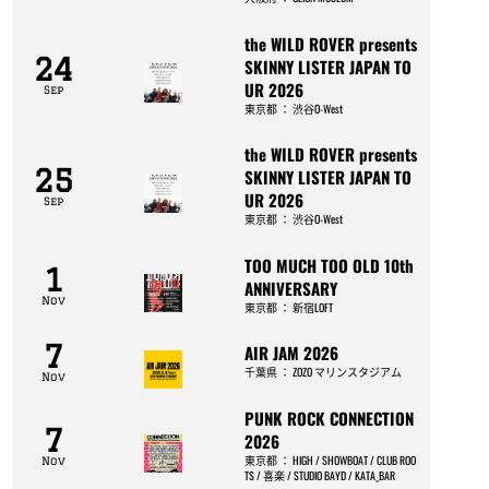
the WILD ROVER presents
24
SKINNY LISTER JAPAN TO
UR 2026
Sep
東京都
：
渋谷O-West
the WILD ROVER presents
25
SKINNY LISTER JAPAN TO
UR 2026
Sep
東京都
：
渋谷O-West
TOO MUCH TOO OLD 10th
1
ANNIVERSARY
Nov
東京都
：
新宿LOFT
7
AIR JAM 2026
千葉県
：
ZOZO マリンスタジアム
Nov
PUNK ROCK CONNECTION
7
2026
東京都
：
HIGH / SHOWBOAT / CLUB ROO
Nov
TS / 喜楽 / STUDIO BAYD / KATA_BAR