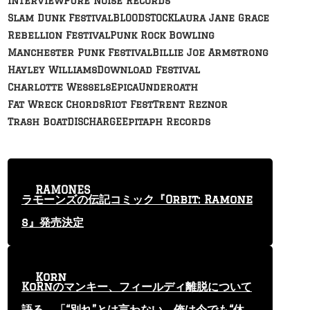
Interview
Pure Noise Records
Slam Dunk Festival
BLOODSTOCK
Laura Jane Grace
Rebellion Festival
Punk Rock Bowling
Manchester Punk Festival
Billie Joe Armstrong
Hayley Williams
Download Festival
Charlotte Wessels
Epica
Underoath
Fat Wreck Chords
Riot Fest
Trent Reznor
Trash Boat
DISCHARGE
Epitaph Records
RAMONES
ラモーンズの伝記コミック『Orbit: Ramone
s』発売決定
Korn
KoRnのマンキー、フィールディ離脱について
語る 「“別れ”とは言わない。俺は今でも“休