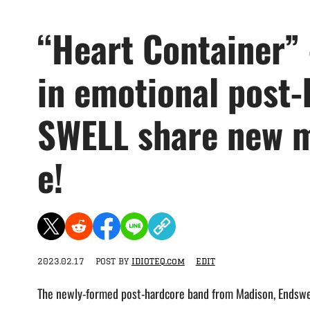
“Heart Container”
in emotional post
SWELL share new m
e!
2023.02.17
POST BY
IDIOTEQ.com
EDIT
The newly-formed post-hardcore band from Madison, Endswell,