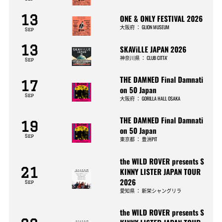
13
ONE & ONLY FESTIVAL 2026
大阪府
：
GLION MUSEUM
Sep
13
SKAViLLE JAPAN 2026
神奈川県
：
CLUB CITTA’
Sep
THE DAMNED Final Damnati
17
on 50 Japan
Sep
大阪府
：
GORILLA HALL OSAKA
THE DAMNED Final Damnati
19
on 50 Japan
Sep
東京都
：
豊洲PIT
the WILD ROVER presents S
21
KINNY LISTER JAPAN TOUR
2026
Sep
愛知県
：
新栄シャングリラ
the WILD ROVER presents S