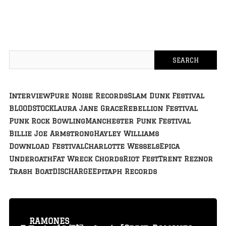
Interview
Pure Noise Records
Slam Dunk Festival
BLOODSTOCK
Laura Jane Grace
Rebellion Festival
Punk Rock Bowling
Manchester Punk Festival
Billie Joe Armstrong
Hayley Williams
Download Festival
Charlotte Wessels
Epica
Underoath
Fat Wreck Chords
Riot Fest
Trent Reznor
Trash Boat
DISCHARGE
Epitaph Records
RAMONES