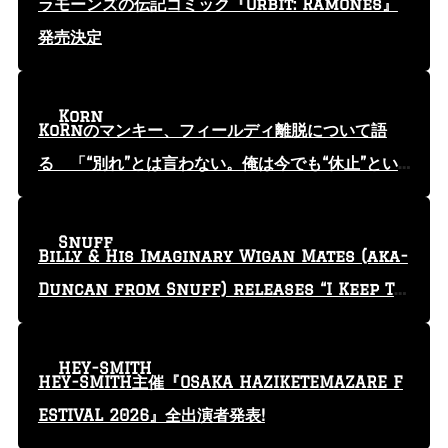
ラモーンズの伝記コミック『Orbit: Ramones』
発売決定
Korn
KoRnのマンキー、フィールディ離脱について語
る 「“別れ”とは言わない。俺は今でも“休止”とい
う言葉を使っている」
Snuff
Billy & His Imaginary Wigan Mates (aka-
Duncan from Snuff) releases “I Keep Tr
yin'” video
HEY-SMITH
HEY-SMITH主催『OSAKA HAZIKETEMAZARE F
ESTIVAL 2026』全出演者発表!