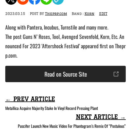
2023.03.15
POST BY
Theprp.com
Band :
Korn
EDIT
Along with Pantera, Incubus, Turnstile and many more.
The post Guns N’ Roses, Tool, Avenged Sevenfold, Korn, Etc. An
nounced For 2023 ‘Aftershock Festival’ appeared first on Thepr
p.com.
Read on Source Site
← PREV ARTICLE
Metallica Acquire Majority Stake In Vinyl Record Pressing Plant
NEXT ARTICLE →
Puscifer Launch New Music Video For Phantogram’s Remix Of “Postulous”