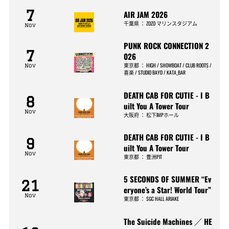
7
AIR JAM 2026
千葉県
：
ZOZO マリンスタジアム
Nov
PUNK ROCK CONNECTION 2
7
026
東京都
：
HIGH / SHOWBOAT / CLUB ROOTS /
Nov
喜楽 / STUDIO BAYD / KATA_BAR
DEATH CAB FOR CUTIE - I B
8
uilt You A Tower Tour
Nov
大阪府
：
松下IMPホール
DEATH CAB FOR CUTIE - I B
9
uilt You A Tower Tour
Nov
東京都
：
豊洲PIT
5 SECONDS OF SUMMER “Ev
21
eryone’s a Star! World Tour”
Nov
東京都
：
SGC HALL ARIAKE
The Suicide Machines ／ HE