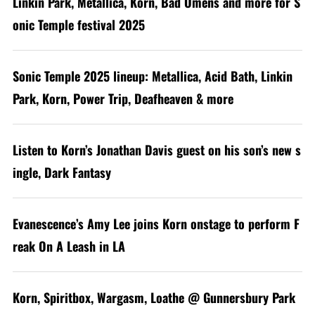
Linkin Park, Metallica, Korn, Bad Omens and more for S
onic Temple festival 2025
Sonic Temple 2025 lineup: Metallica, Acid Bath, Linkin
Park, Korn, Power Trip, Deafheaven & more
Listen to Korn’s Jonathan Davis guest on his son’s new s
ingle, Dark Fantasy
Evanescence’s Amy Lee joins Korn onstage to perform F
reak On A Leash in LA
Korn, Spiritbox, Wargasm, Loathe @ Gunnersbury Park