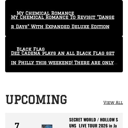
My Chemical Romance
My Chemical Romance To Revisit “Dange
r Days” With Expanded Deluxe Edition
Black Flag
Dez Cadena plays an all Black Flag set
in Philly this weekend! There are only
29 tickets left!
UPCOMING
View All
SECRET WORLD / HOLLOW S
7
UNS LIVE TOUR 2026 in Ja