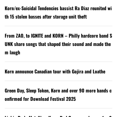
Korn/ex-Suicidal Tendencies bassist Ra Diaz reunited wi
th 15 stolen basses after storage unit theft
From ZAO, to IGNITE and KORN – Philly hardcore band S
UNK share songs that shaped their sound and made the
m laugh
Korn announce Canadian tour with Gojira and Loathe
Green Day, Sleep Token, Korn and over 90 more bands c
onfirmed for Download Festival 2025