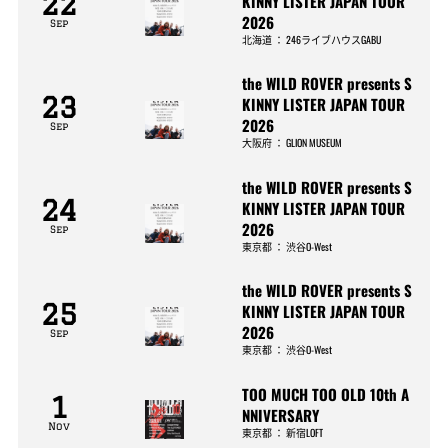
22
KINNY LISTER JAPAN TOUR
2026
Sep
北海道
：
246ライブハウスGABU
the WILD ROVER presents S
23
KINNY LISTER JAPAN TOUR
2026
Sep
大阪府
：
GLION MUSEUM
the WILD ROVER presents S
24
KINNY LISTER JAPAN TOUR
2026
Sep
東京都
：
渋谷O-West
the WILD ROVER presents S
25
KINNY LISTER JAPAN TOUR
2026
Sep
東京都
：
渋谷O-West
TOO MUCH TOO OLD 10th A
1
NNIVERSARY
Nov
東京都
：
新宿LOFT