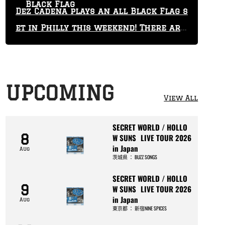
Black Flag
Dez Cadena plays an all Black Flag s
et in Philly this weekend! There are
only 29 tickets left!
UPCOMING
View All
SECRET WORLD / HOLLO
8
W SUNS LIVE TOUR 2026
in Japan
Aug
茨城県
：
BUZZ SONGS
SECRET WORLD / HOLLO
9
W SUNS LIVE TOUR 2026
in Japan
Aug
東京都
：
新宿NINE SPICES