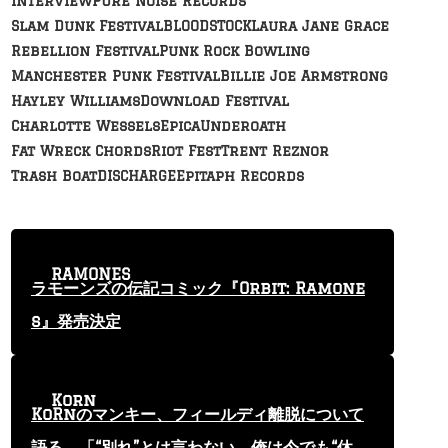
Interview
Pure Noise Records
Slam Dunk Festival
BLOODSTOCK
Laura Jane Grace
Rebellion Festival
Punk Rock Bowling
Manchester Punk Festival
Billie Joe Armstrong
Hayley Williams
Download Festival
Charlotte Wessels
Epica
Underoath
Fat Wreck Chords
Riot Fest
Trent Reznor
Trash Boat
DISCHARGE
Epitaph Records
RAMONES
ラモーンズの伝記コミック『Orbit: Ramone
s』発売決定
Korn
KoRnのマンキー、フィールディ離脱について
語る 「“別れ”とは言わない。俺は今でも“休