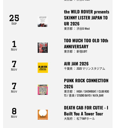
the WILD ROVER presents
25
SKINNY LISTER JAPAN TO
UR 2026
Sep
東京都
：
渋谷O-West
TOO MUCH TOO OLD 10th
1
ANNIVERSARY
Nov
東京都
：
新宿LOFT
7
AIR JAM 2026
千葉県
：
ZOZO マリンスタジアム
Nov
PUNK ROCK CONNECTION
7
2026
東京都
：
HIGH / SHOWBOAT / CLUB ROO
Nov
TS / 喜楽 / STUDIO BAYD / KATA_BAR
DEATH CAB FOR CUTIE - I
8
Built You A Tower Tour
Nov
大阪府
：
松下IMPホール