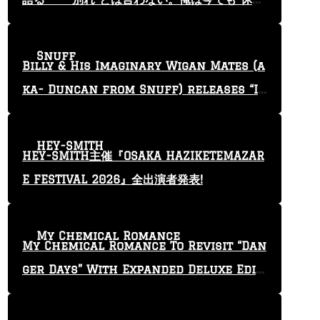
止”という言葉を使っている」
Snuff
Billy & His Imaginary Wigan Mates (a
ka- Duncan from Snuff) releases “I
Keep Tryin'” video
HEY-SMITH
HEY-SMITH主催『OSAKA HAZIKETEMAZAR
E FESTIVAL 2026』全出演者発表!
My Chemical Romance
My Chemical Romance To Revisit “Dan
ger Days” With Expanded Deluxe Editi
on