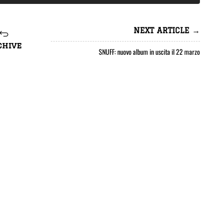
NEXT ARTICLE →
chive
SNUFF: nuovo album in uscita il 22 marzo