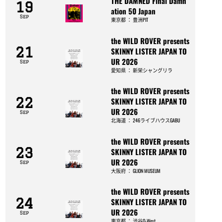
THE DAMNED Final Damn
19
ation 50 Japan
Sep
東京都
：
豊洲PIT
the WILD ROVER presents
21
SKINNY LISTER JAPAN TO
UR 2026
Sep
愛知県
：
新栄シャングリラ
the WILD ROVER presents
22
SKINNY LISTER JAPAN TO
UR 2026
Sep
北海道
：
246ライブハウスGABU
the WILD ROVER presents
23
SKINNY LISTER JAPAN TO
UR 2026
Sep
大阪府
：
GLION MUSEUM
the WILD ROVER presents
24
SKINNY LISTER JAPAN TO
UR 2026
Sep
東京都
：
渋谷O-West