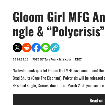
Gloom Girl MFG An
ngle & “Polycrisis
2024.03.11
POST BY
ThePunkSite.com
EDIT
Nashville punk quartet Gloom Girl MFG have announced the r
Brad Shultz (Cage The Elephant). Polycrisis will be release
EP’s lead single, Crimes, due out on March 21st, you can pre
Read on 