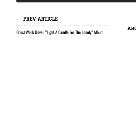
← PREV ARTICLE
ar
Ghost Work Unveil “Light A Candle For The Lonely” Album