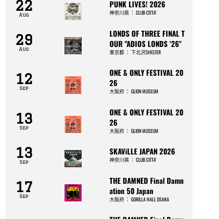
22
PUNK LIVES! 2026
神奈川県
：
CLUB CITTA’
Aug
LONDS OF THREE FINAL T
29
OUR "ADIOS LONDS '26"
Aug
東京都
：
下北沢SHELTER
ONE & ONLY FESTIVAL 20
12
26
Sep
大阪府
：
GLION MUSEUM
ONE & ONLY FESTIVAL 20
13
26
Sep
大阪府
：
GLION MUSEUM
13
SKAViLLE JAPAN 2026
神奈川県
：
CLUB CITTA’
Sep
THE DAMNED Final Damn
17
ation 50 Japan
Sep
大阪府
：
GORILLA HALL OSAKA