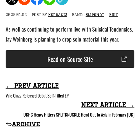
2025.01.02
POST BY
Kerrang!
Band :
Slipknot
EDIT
As well as continuing to perform live with Suicidal Tendencies,
Jay Weinberg is planning to drop solo material this year.
Read on Source Site
← PREV ARTICLE
Vale Cinza Released Debut Self-Titled EP
NEXT ARTICLE →
UKHC Heavy Hitters SPLITKNUCKLE Head Out To Asia in February [UK]
archive