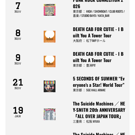
7
026
東京都
：
HIGH / SHOWBOAT / CLUB ROOTS /
Nov
喜楽 / STUDIO BAYD / KATA_BAR
DEATH CAB FOR CUTIE - I B
8
uilt You A Tower Tour
Nov
大阪府
：
松下IMPホール
DEATH CAB FOR CUTIE - I B
9
uilt You A Tower Tour
Nov
東京都
：
豊洲PIT
5 SECONDS OF SUMMER “Ev
21
eryone’s a Star! World Tour”
Nov
東京都
：
SGC HALL ARIAKE
The Suicide Machines ／ HE
19
Y-SMITH 20th ANNIVERSARY
「ALL OVER JAPAN TOUR」
Jan
三重県
：
松阪 M’AXA
The Suicide Machines ／ HE