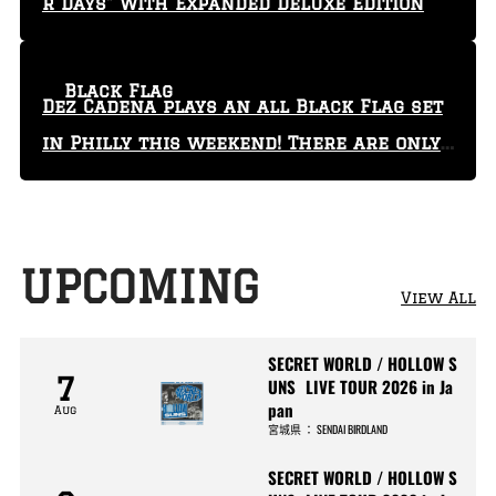
r Days” With Expanded Deluxe Edition
Black Flag
Dez Cadena plays an all Black Flag set
in Philly this weekend! There are only
29 tickets left!
UPCOMING
View All
SECRET WORLD / HOLLOW S
7
UNS LIVE TOUR 2026 in Ja
pan
Aug
宮城県
：
SENDAI BIRDLAND
SECRET WORLD / HOLLOW S