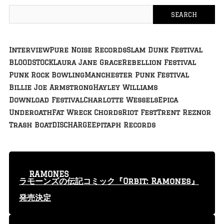
Interview
Pure Noise Records
Slam Dunk Festival
BLOODSTOCK
Laura Jane Grace
Rebellion Festival
Punk Rock Bowling
Manchester Punk Festival
Billie Joe Armstrong
Hayley Williams
Download Festival
Charlotte Wessels
Epica
Underoath
Fat Wreck Chords
Riot Fest
Trent Reznor
Trash Boat
DISCHARGE
Epitaph Records
RAMONES
ラモーンズの伝記コミック『Orbit: Ramones』
発売決定