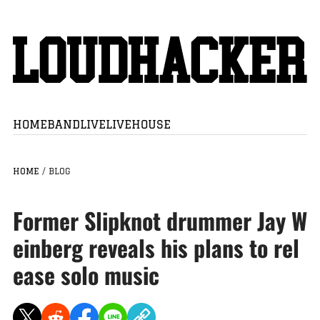
HOME
BAND
LIVE
LIVEHOUSE
HOME
/
BLOG
Former Slipknot drummer Jay W
einberg reveals his plans to rel
ease solo music