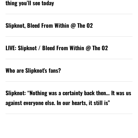
thing you’ll see today
Slipknot, Bleed From Within @ The O2
LIVE: Slipknot / Bleed From Within @ The O2
Who are Slipknot’s fans?
Slipknot: “Nothing was a certainty back then… It was us
against everyone else. In our hearts, it still is”