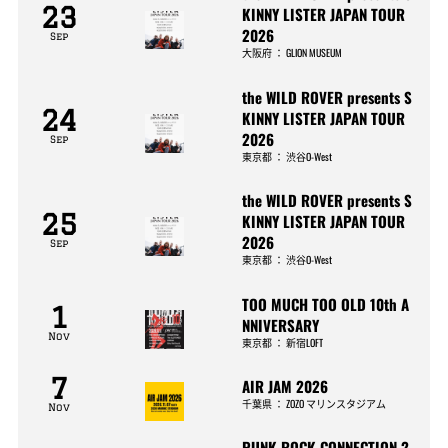
23
KINNY LISTER JAPAN TOUR
2026
Sep
大阪府
：
GLION MUSEUM
the WILD ROVER presents S
24
KINNY LISTER JAPAN TOUR
2026
Sep
東京都
：
渋谷O-West
the WILD ROVER presents S
25
KINNY LISTER JAPAN TOUR
2026
Sep
東京都
：
渋谷O-West
TOO MUCH TOO OLD 10th A
1
NNIVERSARY
Nov
東京都
：
新宿LOFT
7
AIR JAM 2026
千葉県
：
ZOZO マリンスタジアム
Nov
PUNK ROCK CONNECTION 2