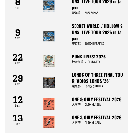
8
UNS LIVE TOUR 2026 in Ja
pan
Aug
茨城県
：
BUZZ SONGS
SECRET WORLD / HOLLOW S
9
UNS LIVE TOUR 2026 in Ja
pan
Aug
東京都
：
新宿NINE SPICES
22
PUNK LIVES! 2026
神奈川県
：
CLUB CITTA’
Aug
LONDS OF THREE FINAL TOU
29
R "ADIOS LONDS '26"
Aug
東京都
：
下北沢SHELTER
12
ONE & ONLY FESTIVAL 2026
大阪府
：
GLION MUSEUM
Sep
13
ONE & ONLY FESTIVAL 2026
大阪府
：
GLION MUSEUM
Sep