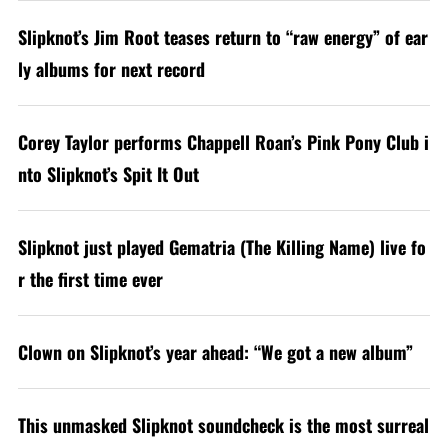
Slipknot’s Jim Root teases return to “raw energy” of ear
ly albums for next record
Corey Taylor performs Chappell Roan’s Pink Pony Club i
nto Slipknot’s Spit It Out
Slipknot just played Gematria (The Killing Name) live fo
r the first time ever
Clown on Slipknot’s year ahead: “We got a new album”
This unmasked Slipknot soundcheck is the most surreal