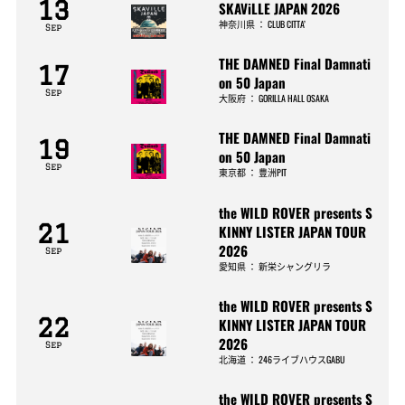
13
SKAViLLE JAPAN 2026
神奈川県
：
CLUB CITTA’
Sep
THE DAMNED Final Damnati
17
on 50 Japan
Sep
大阪府
：
GORILLA HALL OSAKA
THE DAMNED Final Damnati
19
on 50 Japan
Sep
東京都
：
豊洲PIT
the WILD ROVER presents S
21
KINNY LISTER JAPAN TOUR
2026
Sep
愛知県
：
新栄シャングリラ
the WILD ROVER presents S
22
KINNY LISTER JAPAN TOUR
2026
Sep
北海道
：
246ライブハウスGABU
the WILD ROVER presents S