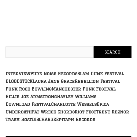
Interview
Pure Noise Records
Slam Dunk Festival
BLOODSTOCK
Laura Jane Grace
Rebellion Festival
Punk Rock Bowling
Manchester Punk Festival
Billie Joe Armstrong
Hayley Williams
Download Festival
Charlotte Wessels
Epica
Underoath
Fat Wreck Chords
Riot Fest
Trent Reznor
Trash Boat
DISCHARGE
Epitaph Records