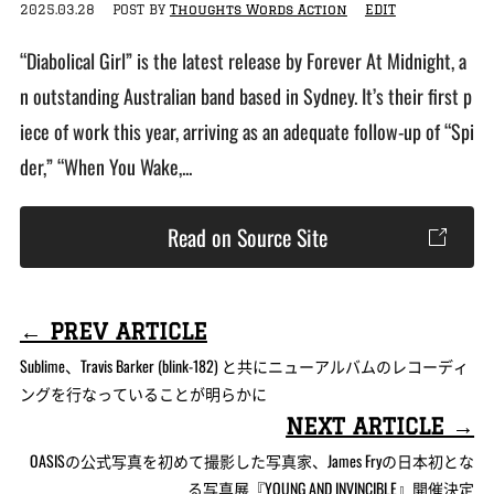
2025.03.28
POST BY
Thoughts Words Action
EDIT
“Diabolical Girl” is the latest release by Forever At Midnight, a
n outstanding Australian band based in Sydney. It’s their first p
iece of work this year, arriving as an adequate follow-up of “Spi
der,” “When You Wake,...
Read on Source Site
← PREV ARTICLE
Sublime、Travis Barker (blink-182) と共にニューアルバムのレコーディ
ングを行なっていることが明らかに
NEXT ARTICLE →
OASISの公式写真を初めて撮影した写真家、James Fryの日本初とな
る写真展『YOUNG AND INVINCIBLE』開催決定