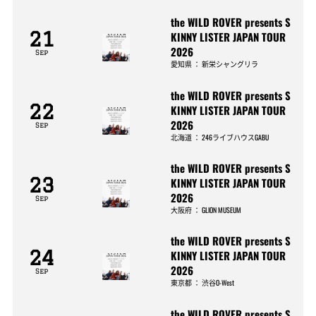
the WILD ROVER presents S
21
KINNY LISTER JAPAN TOUR
2026
Sep
愛知県
：
新栄シャングリラ
the WILD ROVER presents S
22
KINNY LISTER JAPAN TOUR
2026
Sep
北海道
：
246ライブハウスGABU
the WILD ROVER presents S
23
KINNY LISTER JAPAN TOUR
2026
Sep
大阪府
：
GLION MUSEUM
the WILD ROVER presents S
24
KINNY LISTER JAPAN TOUR
2026
Sep
東京都
：
渋谷O-West
the WILD ROVER presents S