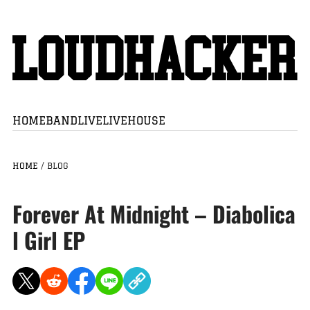
HOME
BAND
LIVE
LIVEHOUSE
HOME
/
BLOG
Forever At Midnight – Diabolica
l Girl EP