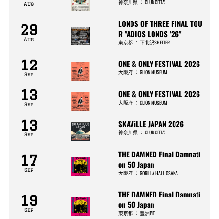
神奈川県
：
CLUB CITTA’
Aug
LONDS OF THREE FINAL TOU
29
R "ADIOS LONDS '26"
Aug
東京都
：
下北沢SHELTER
12
ONE & ONLY FESTIVAL 2026
大阪府
：
GLION MUSEUM
Sep
13
ONE & ONLY FESTIVAL 2026
大阪府
：
GLION MUSEUM
Sep
13
SKAViLLE JAPAN 2026
神奈川県
：
CLUB CITTA’
Sep
THE DAMNED Final Damnati
17
on 50 Japan
Sep
大阪府
：
GORILLA HALL OSAKA
THE DAMNED Final Damnati
19
on 50 Japan
Sep
東京都
：
豊洲PIT