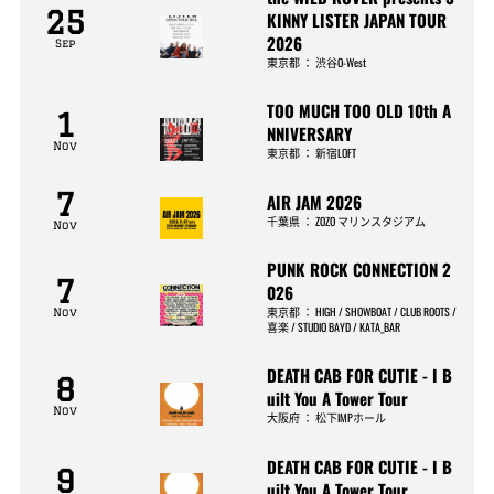
25
KINNY LISTER JAPAN TOUR
2026
Sep
東京都
：
渋谷O-West
TOO MUCH TOO OLD 10th A
1
NNIVERSARY
Nov
東京都
：
新宿LOFT
7
AIR JAM 2026
千葉県
：
ZOZO マリンスタジアム
Nov
PUNK ROCK CONNECTION 2
7
026
東京都
：
HIGH / SHOWBOAT / CLUB ROOTS /
Nov
喜楽 / STUDIO BAYD / KATA_BAR
DEATH CAB FOR CUTIE - I B
8
uilt You A Tower Tour
Nov
大阪府
：
松下IMPホール
DEATH CAB FOR CUTIE - I B
9
uilt You A Tower Tour