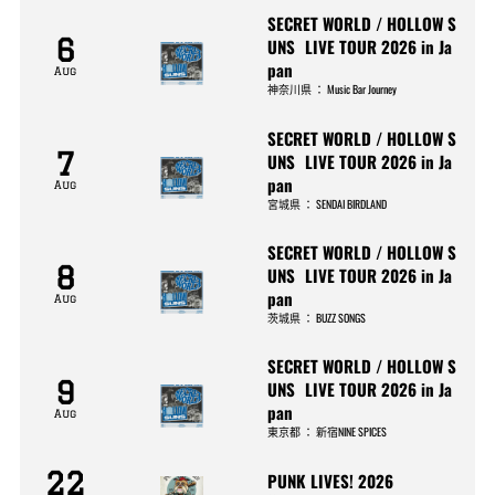
SECRET WORLD / HOLLOW S
6
UNS LIVE TOUR 2026 in Ja
pan
Aug
神奈川県
：
Music Bar Journey
SECRET WORLD / HOLLOW S
7
UNS LIVE TOUR 2026 in Ja
pan
Aug
宮城県
：
SENDAI BIRDLAND
SECRET WORLD / HOLLOW S
8
UNS LIVE TOUR 2026 in Ja
pan
Aug
茨城県
：
BUZZ SONGS
SECRET WORLD / HOLLOW S
9
UNS LIVE TOUR 2026 in Ja
pan
Aug
東京都
：
新宿NINE SPICES
22
PUNK LIVES! 2026