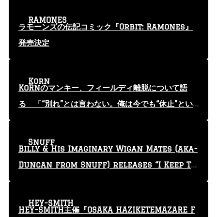
RAMONES
ラモーンズの伝記コミック『Orbit: Ramones』
発売決定
Korn
KoRnのマンキー、フィールディ離脱について語
る 「“別れ”とは言わない。俺は今でも“休止”とい
う言葉を使っている」
Snuff
Billy & His Imaginary Wigan Mates (aka-
Duncan from Snuff) releases “I Keep Tr
yin'” video
HEY-SMITH
HEY-SMITH主催『OSAKA HAZIKETEMAZARE F