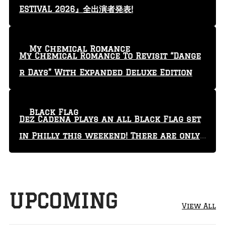
ESTIVAL 2026』全出演者発表!
My Chemical Romance
My Chemical Romance To Revisit “Dange
r Days” With Expanded Deluxe Edition
Black Flag
Dez Cadena plays an all Black Flag set
in Philly this weekend! There are only
29 tickets left!
UPCOMING
View All