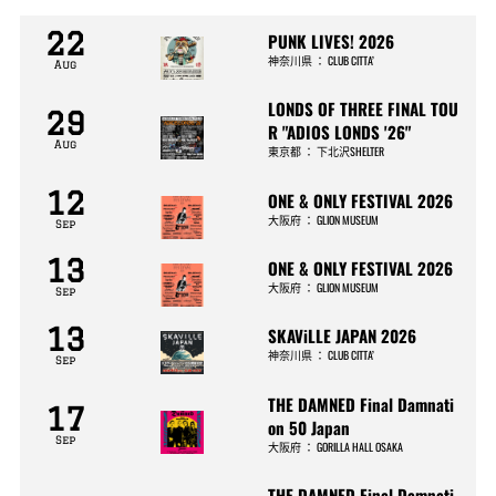
22
PUNK LIVES! 2026
神奈川県
：
CLUB CITTA’
Aug
LONDS OF THREE FINAL TOU
29
R "ADIOS LONDS '26"
Aug
東京都
：
下北沢SHELTER
12
ONE & ONLY FESTIVAL 2026
大阪府
：
GLION MUSEUM
Sep
13
ONE & ONLY FESTIVAL 2026
大阪府
：
GLION MUSEUM
Sep
13
SKAViLLE JAPAN 2026
神奈川県
：
CLUB CITTA’
Sep
THE DAMNED Final Damnati
17
on 50 Japan
Sep
大阪府
：
GORILLA HALL OSAKA
THE DAMNED Final Damnati