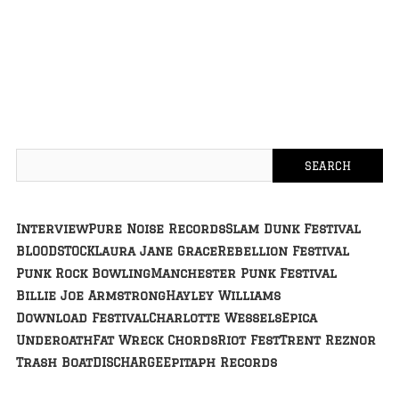
Interview
Pure Noise Records
Slam Dunk Festival
BLOODSTOCK
Laura Jane Grace
Rebellion Festival
Punk Rock Bowling
Manchester Punk Festival
Billie Joe Armstrong
Hayley Williams
Download Festival
Charlotte Wessels
Epica
Underoath
Fat Wreck Chords
Riot Fest
Trent Reznor
Trash Boat
DISCHARGE
Epitaph Records