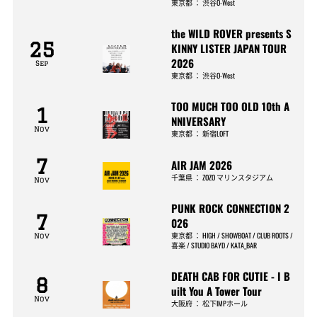
東京都
：
渋谷O-West
the WILD ROVER presents S
25
KINNY LISTER JAPAN TOUR
2026
Sep
東京都
：
渋谷O-West
TOO MUCH TOO OLD 10th A
1
NNIVERSARY
Nov
東京都
：
新宿LOFT
7
AIR JAM 2026
千葉県
：
ZOZO マリンスタジアム
Nov
PUNK ROCK CONNECTION 2
7
026
東京都
：
HIGH / SHOWBOAT / CLUB ROOTS /
Nov
喜楽 / STUDIO BAYD / KATA_BAR
DEATH CAB FOR CUTIE - I B
8
uilt You A Tower Tour
Nov
大阪府
：
松下IMPホール