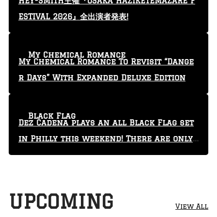
HEY-SMITH主催『OSAKA HAZIKETEMAZARE F
ESTIVAL 2026』全出演者発表!
My Chemical Romance
My Chemical Romance To Revisit “Dange
r Days” With Expanded Deluxe Edition
Black Flag
Dez Cadena plays an all Black Flag set
in Philly this weekend! There are only
29 tickets left!
UPCOMING
View All