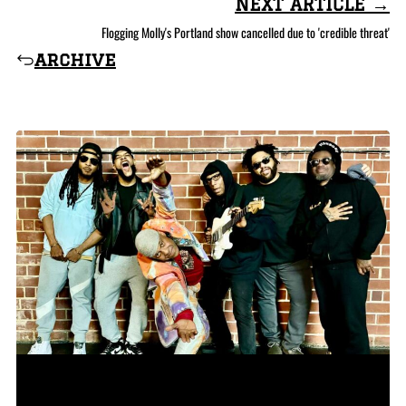
NEXT ARTICLE →
Flogging Molly's Portland show cancelled due to 'credible threat'
archive