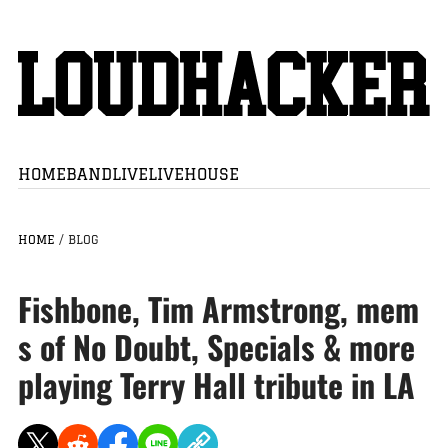
HOME
BAND
LIVE
LIVEHOUSE
HOME
/
BLOG
Fishbone, Tim Armstrong, mem
s of No Doubt, Specials & more
playing Terry Hall tribute in LA