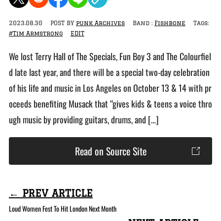
2023.08.30
POST BY
punk Archives
Band :
Fishbone
Tags:
#Tim Armstrong
EDIT
We lost Terry Hall of The Specials, Fun Boy 3 and The Colourfiel
d late last year, and there will be a special two-day celebration
of his life and music in Los Angeles on October 13 & 14 with pr
oceeds benefiting Musack that “gives kids & teens a voice thro
ugh music by providing guitars, drums, and […]
Read on Source Site
← PREV ARTICLE
Loud Women Fest To Hit London Next Month