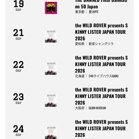
19
on 50 Japan
Sep
東京都
：
豊洲PIT
the WILD ROVER presents S
21
KINNY LISTER JAPAN TOUR
2026
Sep
愛知県
：
新栄シャングリラ
the WILD ROVER presents S
22
KINNY LISTER JAPAN TOUR
2026
Sep
北海道
：
246ライブハウスGABU
the WILD ROVER presents S
23
KINNY LISTER JAPAN TOUR
2026
Sep
大阪府
：
GLION MUSEUM
the WILD ROVER presents S
24
KINNY LISTER JAPAN TOUR
2026
Sep