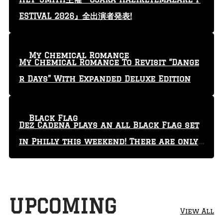
ESTIVAL 2026』全出演者発表!
My Chemical Romance
My Chemical Romance To Revisit “Dange
r Days” With Expanded Deluxe Edition
Black Flag
Dez Cadena plays an all Black Flag set
in Philly this weekend! There are only
29 tickets left!
UPCOMING
View All