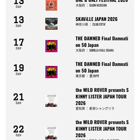
13
大阪府
：
GLION MUSEUM
Sep
13
SKAViLLE JAPAN 2026
神奈川県
：
CLUB CITTA’
Sep
THE DAMNED Final Damnati
17
on 50 Japan
Sep
大阪府
：
GORILLA HALL OSAKA
THE DAMNED Final Damnati
19
on 50 Japan
Sep
東京都
：
豊洲PIT
the WILD ROVER presents S
21
KINNY LISTER JAPAN TOUR
2026
Sep
愛知県
：
新栄シャングリラ
the WILD ROVER presents S
22
KINNY LISTER JAPAN TOUR
2026
Sep