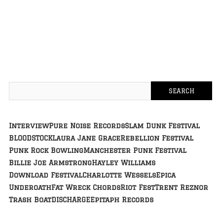
Interview
Pure Noise Records
Slam Dunk Festival
BLOODSTOCK
Laura Jane Grace
Rebellion Festival
Punk Rock Bowling
Manchester Punk Festival
Billie Joe Armstrong
Hayley Williams
Download Festival
Charlotte Wessels
Epica
Underoath
Fat Wreck Chords
Riot Fest
Trent Reznor
Trash Boat
DISCHARGE
Epitaph Records