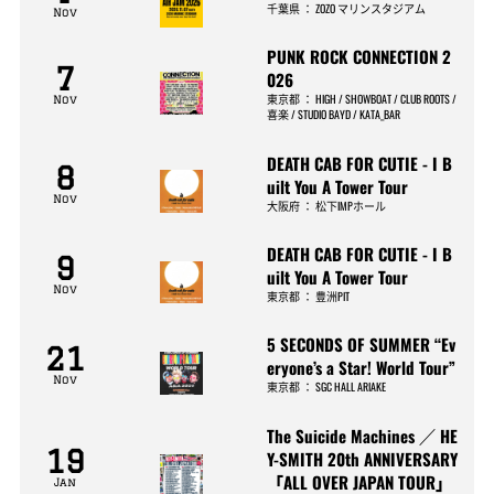
千葉県
：
ZOZO マリンスタジアム
Nov
PUNK ROCK CONNECTION 2
7
026
東京都
：
HIGH / SHOWBOAT / CLUB ROOTS /
Nov
喜楽 / STUDIO BAYD / KATA_BAR
DEATH CAB FOR CUTIE - I B
8
uilt You A Tower Tour
Nov
大阪府
：
松下IMPホール
DEATH CAB FOR CUTIE - I B
9
uilt You A Tower Tour
Nov
東京都
：
豊洲PIT
5 SECONDS OF SUMMER “Ev
21
eryone’s a Star! World Tour”
Nov
東京都
：
SGC HALL ARIAKE
The Suicide Machines ／ HE
19
Y-SMITH 20th ANNIVERSARY
「ALL OVER JAPAN TOUR」
Jan