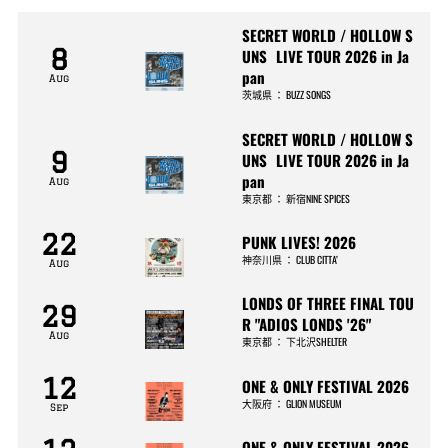
SECRET WORLD / HOLLOW S
8
UNS LIVE TOUR 2026 in Ja
pan
Aug
茨城県
：
BUZZ SONGS
SECRET WORLD / HOLLOW S
9
UNS LIVE TOUR 2026 in Ja
pan
Aug
東京都
：
新宿NINE SPICES
22
PUNK LIVES! 2026
神奈川県
：
CLUB CITTA’
Aug
LONDS OF THREE FINAL TOU
29
R "ADIOS LONDS '26"
Aug
東京都
：
下北沢SHELTER
12
ONE & ONLY FESTIVAL 2026
大阪府
：
GLION MUSEUM
Sep
ONE & ONLY FESTIVAL 2026