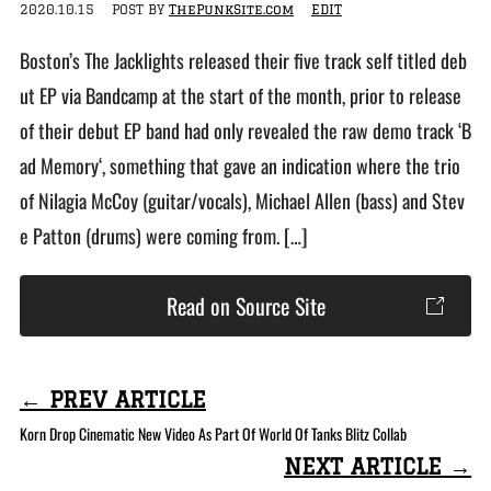
2020.10.15
POST BY
ThePunkSite.com
EDIT
Boston’s The Jacklights released their five track self titled deb
ut EP via Bandcamp at the start of the month, prior to release
of their debut EP band had only revealed the raw demo track ‘B
ad Memory‘, something that gave an indication where the trio
of Nilagia McCoy (guitar/vocals), Michael Allen (bass) and Stev
e Patton (drums) were coming from. […]
Read on Source Site
← PREV ARTICLE
Korn Drop Cinematic New Video As Part Of World Of Tanks Blitz Collab
NEXT ARTICLE →