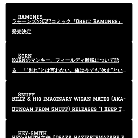
RAMONES
ラモーンズの伝記コミック『Orbit: Ramones』
発売決定
Korn
KoRnのマンキー、フィールディ離脱について語
る 「“別れ”とは言わない。俺は今でも“休止”とい
う言葉を使っている」
Snuff
Billy & His Imaginary Wigan Mates (aka-
Duncan from Snuff) releases “I Keep Tr
yin'” video
HEY-SMITH
HEY-SMITH主催『OSAKA HAZIKETEMAZARE F