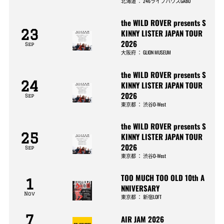
北海道
：
246ライブハウスGABU
the WILD ROVER presents S
23
KINNY LISTER JAPAN TOUR
2026
Sep
大阪府
：
GLION MUSEUM
the WILD ROVER presents S
24
KINNY LISTER JAPAN TOUR
2026
Sep
東京都
：
渋谷O-West
the WILD ROVER presents S
25
KINNY LISTER JAPAN TOUR
2026
Sep
東京都
：
渋谷O-West
TOO MUCH TOO OLD 10th A
1
NNIVERSARY
Nov
東京都
：
新宿LOFT
7
AIR JAM 2026