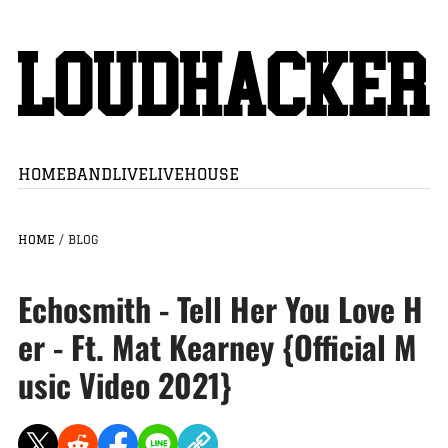
HOME
BAND
LIVE
LIVEHOUSE
HOME
/
BLOG
Echosmith - Tell Her You Love H
er - Ft. Mat Kearney {Official M
usic Video 2021}