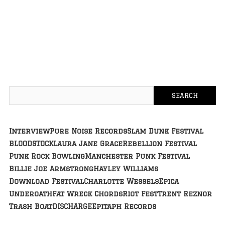
Interview
Pure Noise Records
Slam Dunk Festival
BLOODSTOCK
Laura Jane Grace
Rebellion Festival
Punk Rock Bowling
Manchester Punk Festival
Billie Joe Armstrong
Hayley Williams
Download Festival
Charlotte Wessels
Epica
Underoath
Fat Wreck Chords
Riot Fest
Trent Reznor
Trash Boat
DISCHARGE
Epitaph Records