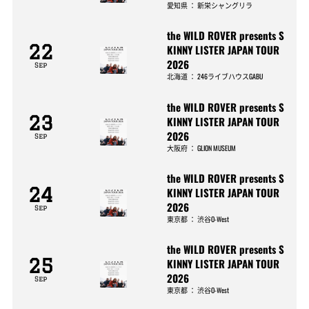
愛知県
：
新栄シャングリラ
the WILD ROVER presents S
22
KINNY LISTER JAPAN TOUR
2026
Sep
北海道
：
246ライブハウスGABU
the WILD ROVER presents S
23
KINNY LISTER JAPAN TOUR
2026
Sep
大阪府
：
GLION MUSEUM
the WILD ROVER presents S
24
KINNY LISTER JAPAN TOUR
2026
Sep
東京都
：
渋谷O-West
the WILD ROVER presents S
25
KINNY LISTER JAPAN TOUR
2026
Sep
東京都
：
渋谷O-West