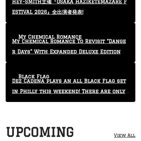
HEY-SMITH主催『OSAKA HAZIKETEMAZARE F
ESTIVAL 2026』全出演者発表!
My Chemical Romance
My Chemical Romance To Revisit “Dange
r Days” With Expanded Deluxe Edition
Black Flag
Dez Cadena plays an all Black Flag set
in Philly this weekend! There are only
29 tickets left!
UPCOMING
View All