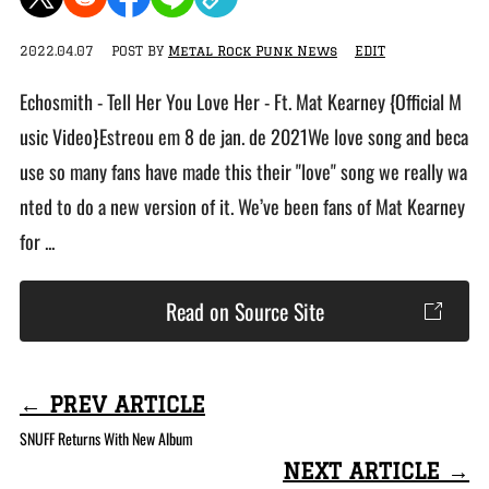
2022.04.07
POST BY
Metal Rock Punk News
EDIT
Echosmith - Tell Her You Love Her - Ft. Mat Kearney {Official M
usic Video}Estreou em 8 de jan. de 2021We love song and beca
use so many fans have made this their "love" song we really wa
nted to do a new version of it. We’ve been fans of Mat Kearney
for ...
Read on Source Site
← PREV ARTICLE
SNUFF Returns With New Album
NEXT ARTICLE →