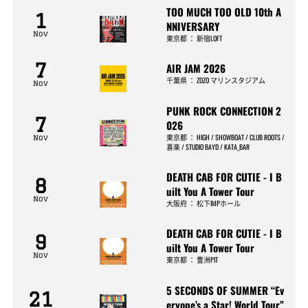
TOO MUCH TOO OLD 10th A
1
NNIVERSARY
Nov
東京都
：
新宿LOFT
7
AIR JAM 2026
千葉県
：
ZOZO マリンスタジアム
Nov
PUNK ROCK CONNECTION 2
7
026
東京都
：
HIGH / SHOWBOAT / CLUB ROOTS /
Nov
喜楽 / STUDIO BAYD / KATA_BAR
DEATH CAB FOR CUTIE - I B
8
uilt You A Tower Tour
Nov
大阪府
：
松下IMPホール
DEATH CAB FOR CUTIE - I B
9
uilt You A Tower Tour
Nov
東京都
：
豊洲PIT
5 SECONDS OF SUMMER “Ev
21
eryone’s a Star! World Tour”