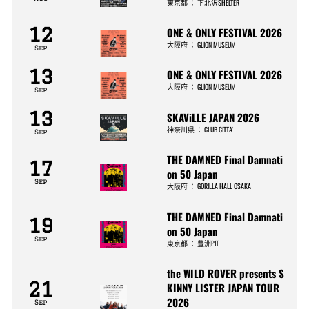
東京都
：
下北沢SHELTER
12
ONE & ONLY FESTIVAL 2026
大阪府
：
GLION MUSEUM
Sep
13
ONE & ONLY FESTIVAL 2026
大阪府
：
GLION MUSEUM
Sep
13
SKAViLLE JAPAN 2026
神奈川県
：
CLUB CITTA’
Sep
THE DAMNED Final Damnati
17
on 50 Japan
Sep
大阪府
：
GORILLA HALL OSAKA
THE DAMNED Final Damnati
19
on 50 Japan
Sep
東京都
：
豊洲PIT
the WILD ROVER presents S
21
KINNY LISTER JAPAN TOUR
2026
Sep