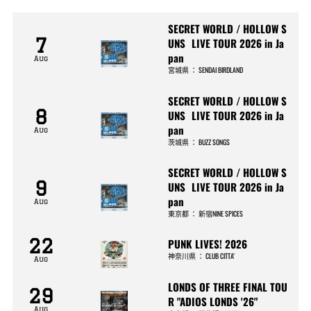
SECRET WORLD / HOLLOW S
7
UNS LIVE TOUR 2026 in Ja
pan
Aug
宮城県
：
SENDAI BIRDLAND
SECRET WORLD / HOLLOW S
8
UNS LIVE TOUR 2026 in Ja
pan
Aug
茨城県
：
BUZZ SONGS
SECRET WORLD / HOLLOW S
9
UNS LIVE TOUR 2026 in Ja
pan
Aug
東京都
：
新宿NINE SPICES
22
PUNK LIVES! 2026
神奈川県
：
CLUB CITTA’
Aug
LONDS OF THREE FINAL TOU
29
R "ADIOS LONDS '26"
Aug