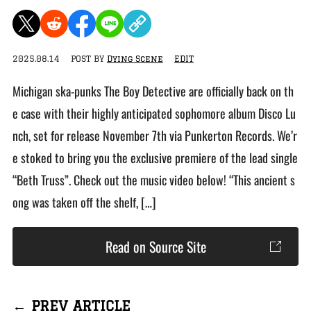
2025.08.14
POST BY
Dying Scene
EDIT
Michigan ska-punks The Boy Detective are officially back on th
e case with their highly anticipated sophomore album Disco Lu
nch, set for release November 7th via Punkerton Records. We’r
e stoked to bring you the exclusive premiere of the lead single
“Beth Truss”. Check out the music video below! “This ancient s
ong was taken off the shelf, […]
Read on Source Site
← PREV ARTICLE