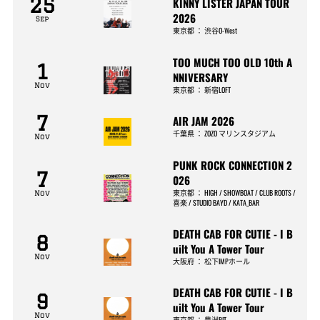
25
KINNY LISTER JAPAN TOUR
2026
Sep
東京都
：
渋谷O-West
TOO MUCH TOO OLD 10th A
1
NNIVERSARY
Nov
東京都
：
新宿LOFT
7
AIR JAM 2026
千葉県
：
ZOZO マリンスタジアム
Nov
PUNK ROCK CONNECTION 2
7
026
東京都
：
HIGH / SHOWBOAT / CLUB ROOTS /
Nov
喜楽 / STUDIO BAYD / KATA_BAR
DEATH CAB FOR CUTIE - I B
8
uilt You A Tower Tour
Nov
大阪府
：
松下IMPホール
DEATH CAB FOR CUTIE - I B
9
uilt You A Tower Tour
Nov
東京都
：
豊洲PIT