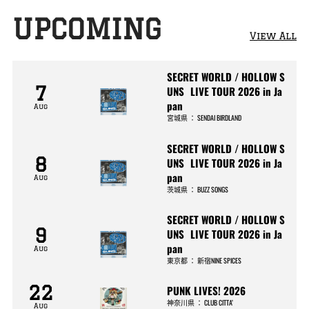
UPCOMING
View All
SECRET WORLD / HOLLOW S
7
UNS LIVE TOUR 2026 in Ja
pan
Aug
宮城県
：
SENDAI BIRDLAND
SECRET WORLD / HOLLOW S
8
UNS LIVE TOUR 2026 in Ja
pan
Aug
茨城県
：
BUZZ SONGS
SECRET WORLD / HOLLOW S
9
UNS LIVE TOUR 2026 in Ja
pan
Aug
東京都
：
新宿NINE SPICES
22
PUNK LIVES! 2026
神奈川県
：
CLUB CITTA’
Aug