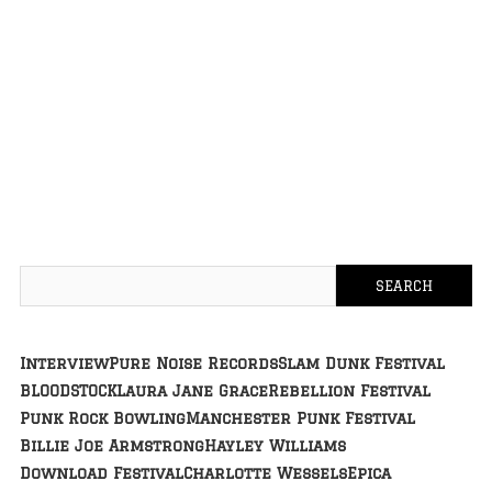
Interview
Pure Noise Records
Slam Dunk Festival
BLOODSTOCK
Laura Jane Grace
Rebellion Festival
Punk Rock Bowling
Manchester Punk Festival
Billie Joe Armstrong
Hayley Williams
Download Festival
Charlotte Wessels
Epica