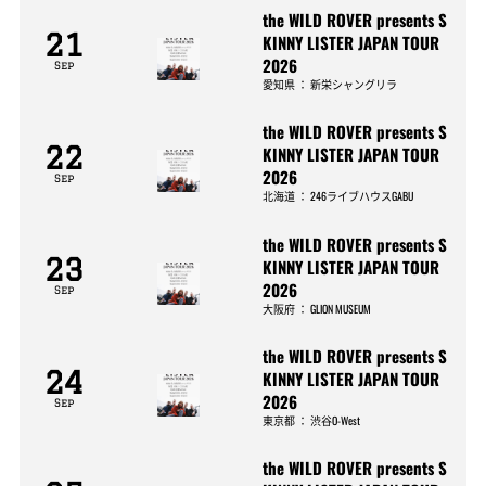
the WILD ROVER presents S
21
KINNY LISTER JAPAN TOUR
2026
Sep
愛知県
：
新栄シャングリラ
the WILD ROVER presents S
22
KINNY LISTER JAPAN TOUR
2026
Sep
北海道
：
246ライブハウスGABU
the WILD ROVER presents S
23
KINNY LISTER JAPAN TOUR
2026
Sep
大阪府
：
GLION MUSEUM
the WILD ROVER presents S
24
KINNY LISTER JAPAN TOUR
2026
Sep
東京都
：
渋谷O-West
the WILD ROVER presents S