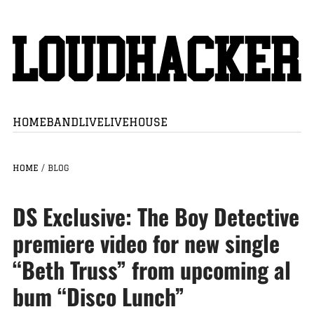
HOME
BAND
LIVE
LIVEHOUSE
HOME
/
BLOG
DS Exclusive: The Boy Detective
premiere video for new single
“Beth Truss” from upcoming al
bum “Disco Lunch”