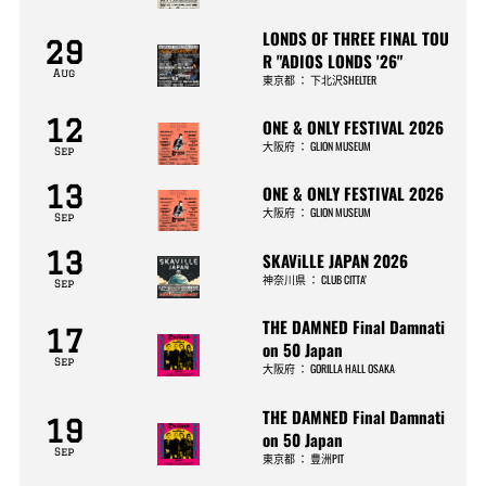
LONDS OF THREE FINAL TOU
29
R "ADIOS LONDS '26"
Aug
東京都
：
下北沢SHELTER
12
ONE & ONLY FESTIVAL 2026
大阪府
：
GLION MUSEUM
Sep
13
ONE & ONLY FESTIVAL 2026
大阪府
：
GLION MUSEUM
Sep
13
SKAViLLE JAPAN 2026
神奈川県
：
CLUB CITTA’
Sep
THE DAMNED Final Damnati
17
on 50 Japan
Sep
大阪府
：
GORILLA HALL OSAKA
THE DAMNED Final Damnati
19
on 50 Japan
Sep
東京都
：
豊洲PIT