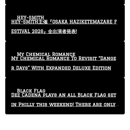
yin'” video
HEY-SMITH
HEY-SMITH主催『OSAKA HAZIKETEMAZARE F
ESTIVAL 2026』全出演者発表!
My Chemical Romance
My Chemical Romance To Revisit “Dange
r Days” With Expanded Deluxe Edition
Black Flag
Dez Cadena plays an all Black Flag set
in Philly this weekend! There are only
29 tickets left!