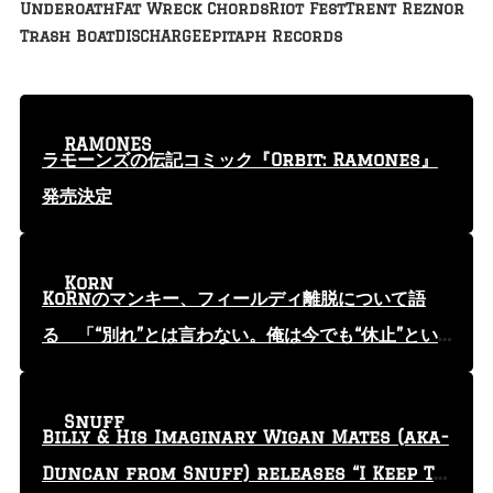
Underoath
Fat Wreck Chords
Riot Fest
Trent Reznor
Trash Boat
DISCHARGE
Epitaph Records
RAMONES
ラモーンズの伝記コミック『Orbit: Ramones』
発売決定
Korn
KoRnのマンキー、フィールディ離脱について語
る 「“別れ”とは言わない。俺は今でも“休止”とい
う言葉を使っている」
Snuff
Billy & His Imaginary Wigan Mates (aka-
Duncan from Snuff) releases “I Keep Tr