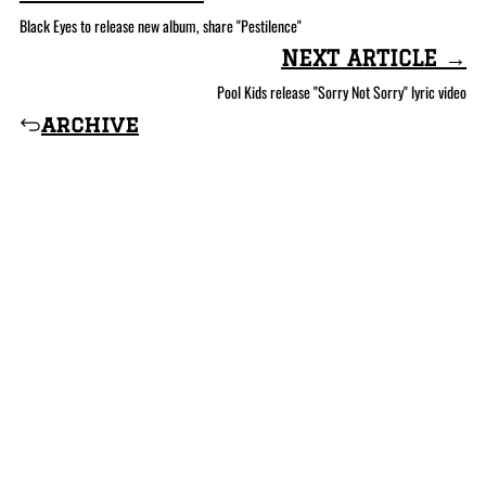
Black Eyes to release new album, share "Pestilence"
NEXT ARTICLE →
Pool Kids release "Sorry Not Sorry" lyric video
archive