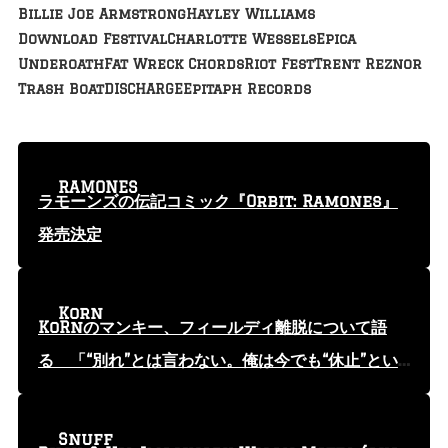
Billie Joe Armstrong
Hayley Williams
Download Festival
Charlotte Wessels
Epica
Underoath
Fat Wreck Chords
Riot Fest
Trent Reznor
Trash Boat
DISCHARGE
Epitaph Records
RAMONES
ラモーンズの伝記コミック『Orbit: Ramones』
発売決定
Korn
KoRnのマンキー、フィールディ離脱について語
る 「“別れ”とは言わない。俺は今でも“休止”とい
う言葉を使っている」
Snuff