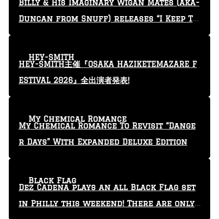
Billy & His Imaginary Wigan Mates (aka-
Duncan from Snuff) releases “I Keep Tr
yin'” video
HEY-SMITH
HEY-SMITH主催『OSAKA HAZIKETEMAZARE F
ESTIVAL 2026』全出演者発表!
My Chemical Romance
My Chemical Romance To Revisit “Dange
r Days” With Expanded Deluxe Edition
Black Flag
Dez Cadena plays an all Black Flag set
in Philly this weekend! There are only