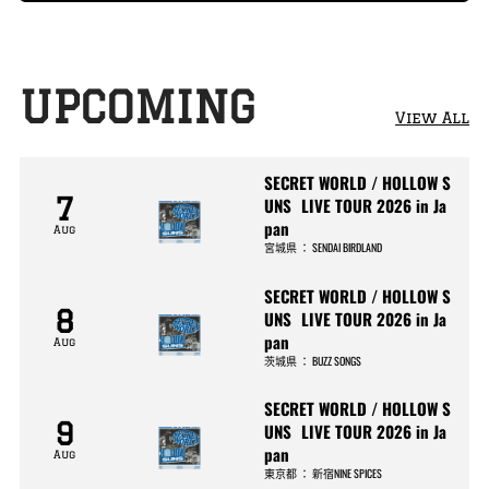
29 tickets left!
UPCOMING
View All
SECRET WORLD / HOLLOW S
7
UNS LIVE TOUR 2026 in Ja
pan
Aug
宮城県
：
SENDAI BIRDLAND
SECRET WORLD / HOLLOW S
8
UNS LIVE TOUR 2026 in Ja
pan
Aug
茨城県
：
BUZZ SONGS
SECRET WORLD / HOLLOW S
9
UNS LIVE TOUR 2026 in Ja
pan
Aug
東京都
：
新宿NINE SPICES