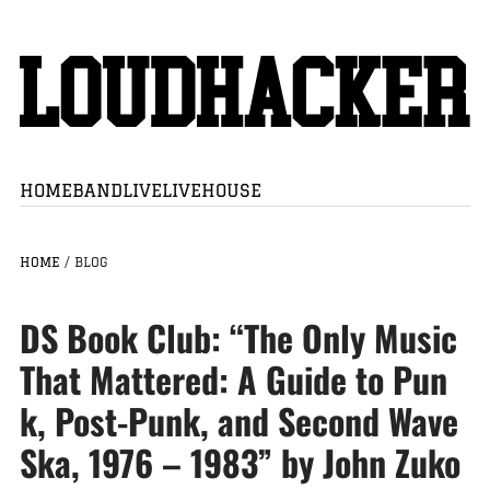
HOME
BAND
LIVE
LIVEHOUSE
HOME
/
BLOG
DS Book Club: “The Only Music
That Mattered: A Guide to Pun
k, Post-Punk, and Second Wave
Ska, 1976 – 1983” by John Zuko