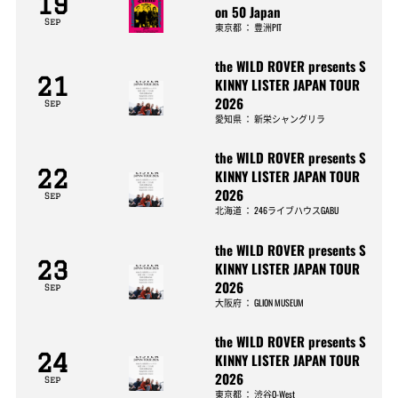
19
on 50 Japan
Sep
東京都
：
豊洲PIT
the WILD ROVER presents S
21
KINNY LISTER JAPAN TOUR
2026
Sep
愛知県
：
新栄シャングリラ
the WILD ROVER presents S
22
KINNY LISTER JAPAN TOUR
2026
Sep
北海道
：
246ライブハウスGABU
the WILD ROVER presents S
23
KINNY LISTER JAPAN TOUR
2026
Sep
大阪府
：
GLION MUSEUM
the WILD ROVER presents S
24
KINNY LISTER JAPAN TOUR
2026
Sep
東京都
：
渋谷O-West