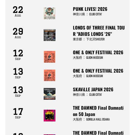
22
PUNK LIVES! 2026
神奈川県
：
CLUB CITTA’
Aug
LONDS OF THREE FINAL TOU
29
R "ADIOS LONDS '26"
Aug
東京都
：
下北沢SHELTER
12
ONE & ONLY FESTIVAL 2026
大阪府
：
GLION MUSEUM
Sep
13
ONE & ONLY FESTIVAL 2026
大阪府
：
GLION MUSEUM
Sep
13
SKAViLLE JAPAN 2026
神奈川県
：
CLUB CITTA’
Sep
THE DAMNED Final Damnati
17
on 50 Japan
Sep
大阪府
：
GORILLA HALL OSAKA
THE DAMNED Final Damnati