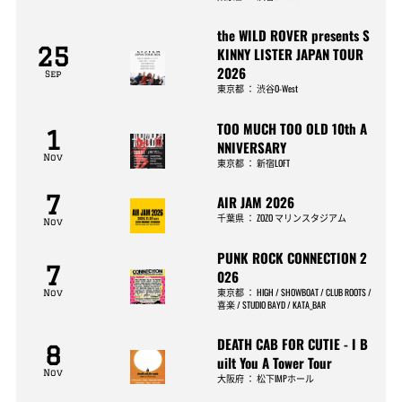
the WILD ROVER presents S
25
KINNY LISTER JAPAN TOUR
2026
Sep
東京都
：
渋谷O-West
TOO MUCH TOO OLD 10th A
1
NNIVERSARY
Nov
東京都
：
新宿LOFT
7
AIR JAM 2026
千葉県
：
ZOZO マリンスタジアム
Nov
PUNK ROCK CONNECTION 2
7
026
東京都
：
HIGH / SHOWBOAT / CLUB ROOTS /
Nov
喜楽 / STUDIO BAYD / KATA_BAR
DEATH CAB FOR CUTIE - I B
8
uilt You A Tower Tour
Nov
大阪府
：
松下IMPホール