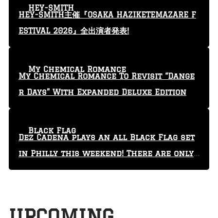
HEY-SMITH
HEY-SMITH主催『OSAKA HAZIKETEMAZARE F
ESTIVAL 2026』全出演者発表!
My Chemical Romance
My Chemical Romance To Revisit “Dange
r Days” With Expanded Deluxe Edition
Black Flag
Dez Cadena plays an all Black Flag set
in Philly this weekend! There are only
29 tickets left!
UPCOMING