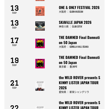
13
ONE & ONLY FESTIVAL 2026
大阪府
：
GLION MUSEUM
Sep
13
SKAViLLE JAPAN 2026
神奈川県
：
CLUB CITTA’
Sep
THE DAMNED Final Damnati
17
on 50 Japan
Sep
大阪府
：
GORILLA HALL OSAKA
THE DAMNED Final Damnati
19
on 50 Japan
Sep
東京都
：
豊洲PIT
the WILD ROVER presents S
21
KINNY LISTER JAPAN TOUR
2026
Sep
愛知県
：
新栄シャングリラ
the WILD ROVER presents S
22
KINNY LISTER JAPAN TOUR