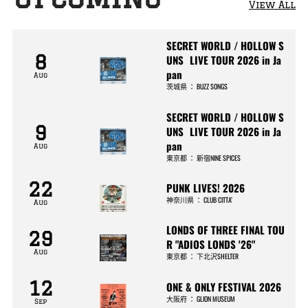
View All
SECRET WORLD / HOLLOW S
8
UNS LIVE TOUR 2026 in Ja
pan
Aug
茨城県
：
BUZZ SONGS
SECRET WORLD / HOLLOW S
9
UNS LIVE TOUR 2026 in Ja
pan
Aug
東京都
：
新宿NINE SPICES
22
PUNK LIVES! 2026
神奈川県
：
CLUB CITTA’
Aug
LONDS OF THREE FINAL TOU
29
R "ADIOS LONDS '26"
Aug
東京都
：
下北沢SHELTER
12
ONE & ONLY FESTIVAL 2026
大阪府
：
GLION MUSEUM
Sep