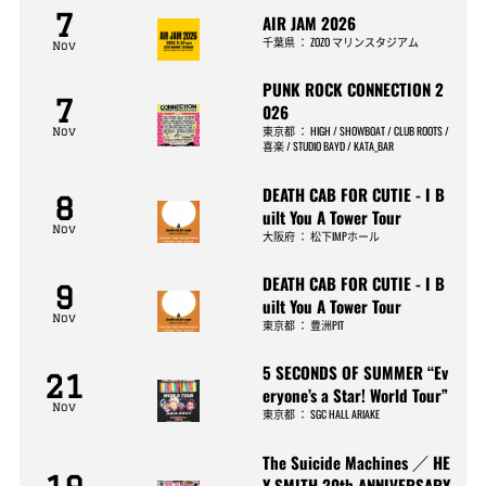
7
AIR JAM 2026
千葉県
：
ZOZO マリンスタジアム
Nov
PUNK ROCK CONNECTION 2
7
026
東京都
：
HIGH / SHOWBOAT / CLUB ROOTS /
Nov
喜楽 / STUDIO BAYD / KATA_BAR
DEATH CAB FOR CUTIE - I B
8
uilt You A Tower Tour
Nov
大阪府
：
松下IMPホール
DEATH CAB FOR CUTIE - I B
9
uilt You A Tower Tour
Nov
東京都
：
豊洲PIT
5 SECONDS OF SUMMER “Ev
21
eryone’s a Star! World Tour”
Nov
東京都
：
SGC HALL ARIAKE
The Suicide Machines ／ HE
Y-SMITH 20th ANNIVERSARY