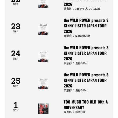
2026
Sep
北海道
：
246ライブハウスGABU
the WILD ROVER presents S
23
KINNY LISTER JAPAN TOUR
2026
Sep
大阪府
：
GLION MUSEUM
the WILD ROVER presents S
24
KINNY LISTER JAPAN TOUR
2026
Sep
東京都
：
渋谷O-West
the WILD ROVER presents S
25
KINNY LISTER JAPAN TOUR
2026
Sep
東京都
：
渋谷O-West
TOO MUCH TOO OLD 10th A
1
NNIVERSARY
Nov
東京都
：
新宿LOFT