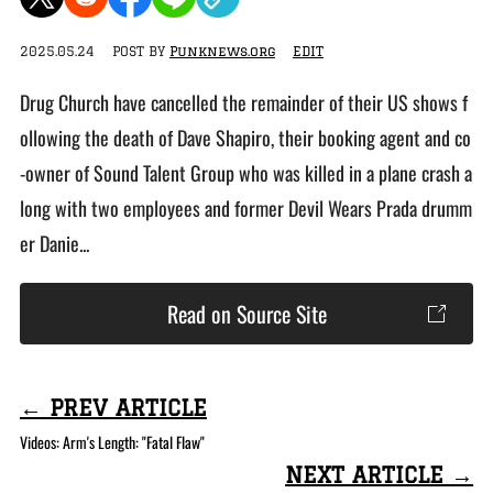
2025.05.24
POST BY
Punknews.org
EDIT
Drug Church have cancelled the remainder of their US shows f
ollowing the death of Dave Shapiro, their booking agent and co
-owner of Sound Talent Group who was killed in a plane crash a
long with two employees and former Devil Wears Prada drumm
er Danie...
Read on Source Site
← PREV ARTICLE
Videos: Arm's Length: "Fatal Flaw"
NEXT ARTICLE →