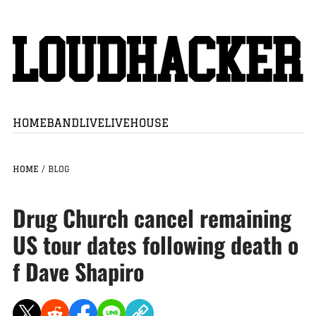
HOME
BAND
LIVE
LIVEHOUSE
HOME
/
BLOG
Drug Church cancel remaining
US tour dates following death o
f Dave Shapiro