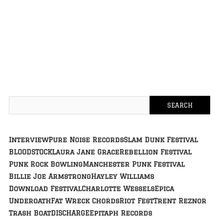
Interview
Pure Noise Records
Slam Dunk Festival
BLOODSTOCK
Laura Jane Grace
Rebellion Festival
Punk Rock Bowling
Manchester Punk Festival
Billie Joe Armstrong
Hayley Williams
Download Festival
Charlotte Wessels
Epica
Underoath
Fat Wreck Chords
Riot Fest
Trent Reznor
Trash Boat
DISCHARGE
Epitaph Records