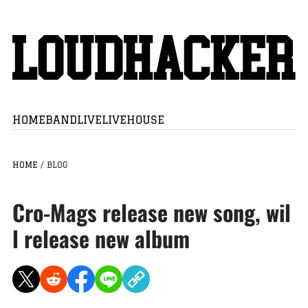
HOME
BAND
LIVE
LIVEHOUSE
HOME
/
BLOG
Cro-Mags release new song, wil
l release new album