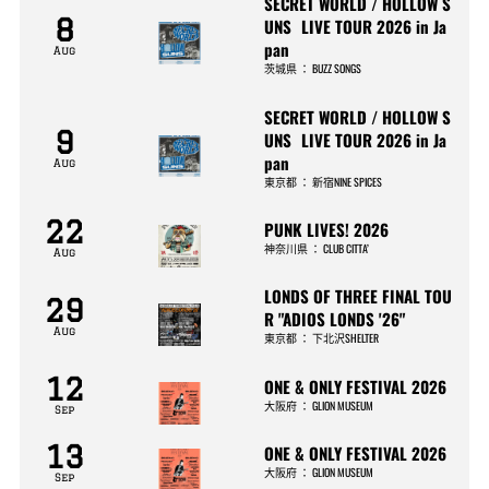
SECRET WORLD / HOLLOW S
8
UNS LIVE TOUR 2026 in Ja
pan
Aug
茨城県
：
BUZZ SONGS
SECRET WORLD / HOLLOW S
9
UNS LIVE TOUR 2026 in Ja
pan
Aug
東京都
：
新宿NINE SPICES
22
PUNK LIVES! 2026
神奈川県
：
CLUB CITTA’
Aug
LONDS OF THREE FINAL TOU
29
R "ADIOS LONDS '26"
Aug
東京都
：
下北沢SHELTER
12
ONE & ONLY FESTIVAL 2026
大阪府
：
GLION MUSEUM
Sep
13
ONE & ONLY FESTIVAL 2026
大阪府
：
GLION MUSEUM
Sep