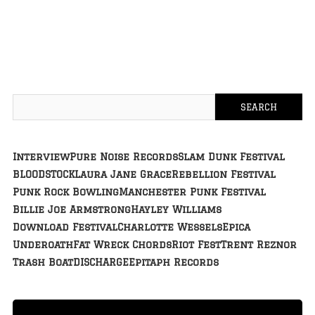
Interview
Pure Noise Records
Slam Dunk Festival
BLOODSTOCK
Laura Jane Grace
Rebellion Festival
Punk Rock Bowling
Manchester Punk Festival
Billie Joe Armstrong
Hayley Williams
Download Festival
Charlotte Wessels
Epica
Underoath
Fat Wreck Chords
Riot Fest
Trent Reznor
Trash Boat
DISCHARGE
Epitaph Records