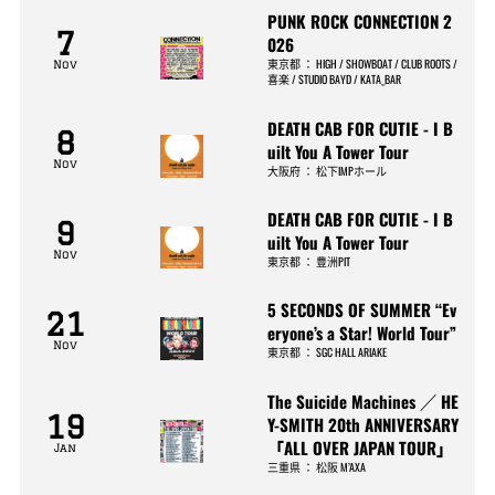
PUNK ROCK CONNECTION 2
7
026
東京都
：
HIGH / SHOWBOAT / CLUB ROOTS /
Nov
喜楽 / STUDIO BAYD / KATA_BAR
DEATH CAB FOR CUTIE - I B
8
uilt You A Tower Tour
Nov
大阪府
：
松下IMPホール
DEATH CAB FOR CUTIE - I B
9
uilt You A Tower Tour
Nov
東京都
：
豊洲PIT
5 SECONDS OF SUMMER “Ev
21
eryone’s a Star! World Tour”
Nov
東京都
：
SGC HALL ARIAKE
The Suicide Machines ／ HE
19
Y-SMITH 20th ANNIVERSARY
「ALL OVER JAPAN TOUR」
Jan
三重県
：
松阪 M’AXA