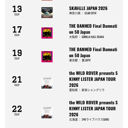
13
SKAViLLE JAPAN 2026
神奈川県
：
CLUB CITTA’
Sep
THE DAMNED Final Damnati
17
on 50 Japan
Sep
大阪府
：
GORILLA HALL OSAKA
THE DAMNED Final Damnati
19
on 50 Japan
Sep
東京都
：
豊洲PIT
the WILD ROVER presents S
21
KINNY LISTER JAPAN TOUR
2026
Sep
愛知県
：
新栄シャングリラ
the WILD ROVER presents S
22
KINNY LISTER JAPAN TOUR
2026
Sep
北海道
：
246ライブハウスGABU