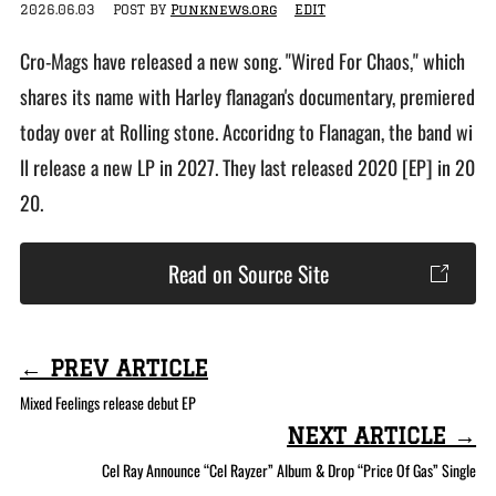
2026.06.03
POST BY
Punknews.org
EDIT
Cro-Mags have released a new song. "Wired For Chaos," which
shares its name with Harley flanagan's documentary, premiered
today over at Rolling stone. Accoridng to Flanagan, the band wi
ll release a new LP in 2027. They last released 2020 [EP] in 20
20.
Read on Source Site
← PREV ARTICLE
Mixed Feelings release debut EP
NEXT ARTICLE →
Cel Ray Announce “Cel Rayzer” Album & Drop “Price Of Gas” Single