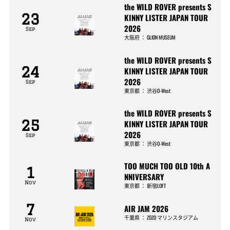
the WILD ROVER presents S
23
KINNY LISTER JAPAN TOUR
2026
Sep
大阪府
：
GLION MUSEUM
the WILD ROVER presents S
24
KINNY LISTER JAPAN TOUR
2026
Sep
東京都
：
渋谷O-West
the WILD ROVER presents S
25
KINNY LISTER JAPAN TOUR
2026
Sep
東京都
：
渋谷O-West
TOO MUCH TOO OLD 10th A
1
NNIVERSARY
Nov
東京都
：
新宿LOFT
7
AIR JAM 2026
千葉県
：
ZOZO マリンスタジアム
Nov