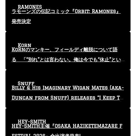
RAMONES
ラモーンズの伝記コミック『Orbit: Ramones』
発売決定
Korn
KoRnのマンキー、フィールディ離脱について語
る 「“別れ”とは言わない。俺は今でも“休止”とい
う言葉を使っている」
Snuff
Billy & His Imaginary Wigan Mates (aka-
Duncan from Snuff) releases “I Keep Tr
yin'” video
HEY-SMITH
HEY-SMITH主催『OSAKA HAZIKETEMAZARE F