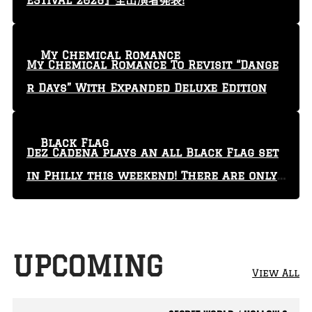
ESTIVAL 2026』全出演者発表!
My Chemical Romance
My Chemical Romance To Revisit “Dange
r Days” With Expanded Deluxe Edition
Black Flag
Dez Cadena plays an all Black Flag set
in Philly this weekend! There are only
29 tickets left!
UPCOMING
View All