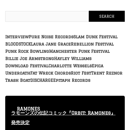
Interview
Pure Noise Records
Slam Dunk Festival
BLOODSTOCK
Laura Jane Grace
Rebellion Festival
Punk Rock Bowling
Manchester Punk Festival
Billie Joe Armstrong
Hayley Williams
Download Festival
Charlotte Wessels
Epica
Underoath
Fat Wreck Chords
Riot Fest
Trent Reznor
Trash Boat
DISCHARGE
Epitaph Records
RAMONES
ラモーンズの伝記コミック『Orbit: Ramones』
発売決定