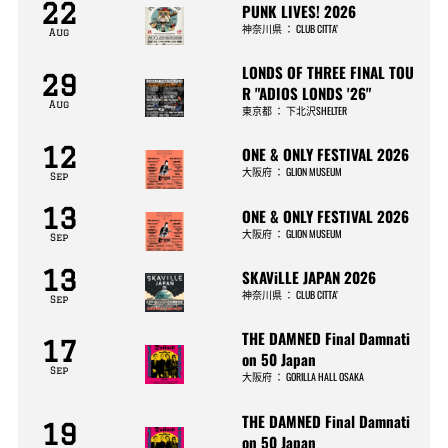
22
PUNK LIVES! 2026
神奈川県
：
CLUB CITTA’
Aug
LONDS OF THREE FINAL TOU
29
R "ADIOS LONDS '26"
Aug
東京都
：
下北沢SHELTER
12
ONE & ONLY FESTIVAL 2026
大阪府
：
GLION MUSEUM
Sep
13
ONE & ONLY FESTIVAL 2026
大阪府
：
GLION MUSEUM
Sep
13
SKAViLLE JAPAN 2026
神奈川県
：
CLUB CITTA’
Sep
THE DAMNED Final Damnati
17
on 50 Japan
Sep
大阪府
：
GORILLA HALL OSAKA
THE DAMNED Final Damnati
19
on 50 Japan