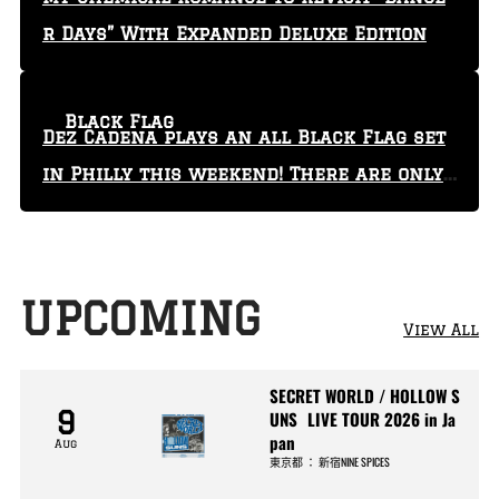
r Days” With Expanded Deluxe Edition
Black Flag
Dez Cadena plays an all Black Flag set
in Philly this weekend! There are only
29 tickets left!
UPCOMING
View All
SECRET WORLD / HOLLOW S
9
UNS LIVE TOUR 2026 in Ja
pan
Aug
東京都
：
新宿NINE SPICES