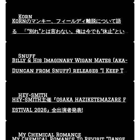
Korn
KoRnのマンキー、フィールディ離脱について語
る 「“別れ”とは言わない。俺は今でも“休止”とい
う言葉を使っている」
Snuff
Billy & His Imaginary Wigan Mates (aka-
Duncan from Snuff) releases “I Keep Tr
yin'” video
HEY-SMITH
HEY-SMITH主催『OSAKA HAZIKETEMAZARE F
ESTIVAL 2026』全出演者発表!
My Chemical Romance
My Chemical Romance To Revisit “Dange