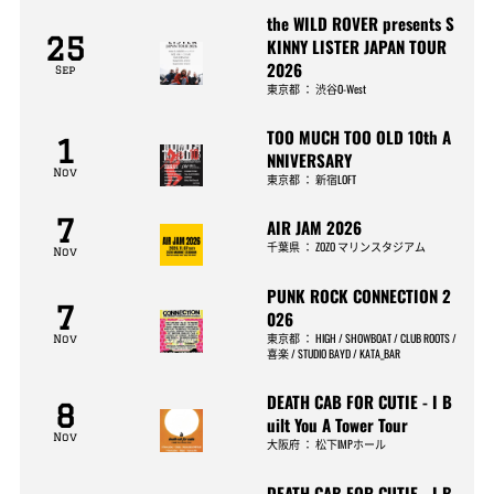
the WILD ROVER presents S
25
KINNY LISTER JAPAN TOUR
2026
Sep
東京都
：
渋谷O-West
TOO MUCH TOO OLD 10th A
1
NNIVERSARY
Nov
東京都
：
新宿LOFT
7
AIR JAM 2026
千葉県
：
ZOZO マリンスタジアム
Nov
PUNK ROCK CONNECTION 2
7
026
東京都
：
HIGH / SHOWBOAT / CLUB ROOTS /
Nov
喜楽 / STUDIO BAYD / KATA_BAR
DEATH CAB FOR CUTIE - I B
8
uilt You A Tower Tour
Nov
大阪府
：
松下IMPホール
DEATH CAB FOR CUTIE - I B