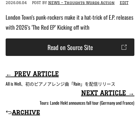
2026.06.04
POST BY
NEWS – Thoughts Words Action
EDIT
London Town’s punk-rockers make it a hat-trick of E.P. releases
with 2026’s ‘The Red EP’ Kicking off with
Read on Source Site
← PREV ARTICLE
All is Well、初のピアノアレンジ曲「Rain」を配信リリース
NEXT ARTICLE →
Tours: Lande Hekt announces fall tour (Germany and France)
archive