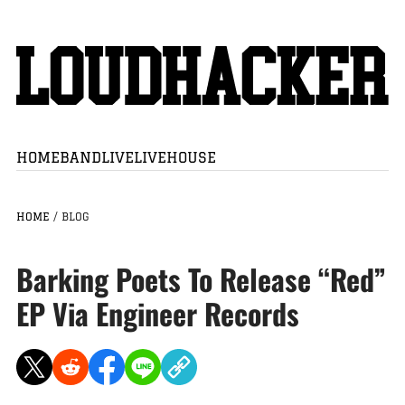
HOME
BAND
LIVE
LIVEHOUSE
HOME
/
BLOG
Barking Poets To Release “Red”
EP Via Engineer Records