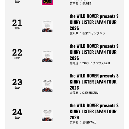
Sep
東京都
：
豊洲PIT
the WILD ROVER presents S
21
KINNY LISTER JAPAN TOUR
2026
Sep
愛知県
：
新栄シャングリラ
the WILD ROVER presents S
22
KINNY LISTER JAPAN TOUR
2026
Sep
北海道
：
246ライブハウスGABU
the WILD ROVER presents S
23
KINNY LISTER JAPAN TOUR
2026
Sep
大阪府
：
GLION MUSEUM
the WILD ROVER presents S
24
KINNY LISTER JAPAN TOUR
2026
Sep
東京都
：
渋谷O-West