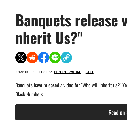
Banquets release v
nherit Us?"
2025.09.18
POST BY
Punknews.org
EDIT
Banquets have released a video for "Who will inherit us?" Yo
Black Numbers.
Read on 