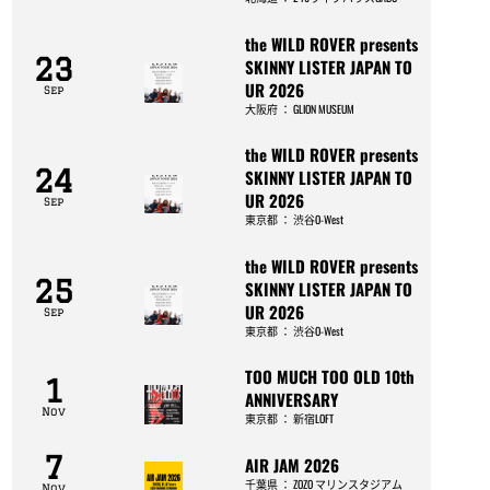
the WILD ROVER presents
23
SKINNY LISTER JAPAN TO
UR 2026
Sep
大阪府
：
GLION MUSEUM
the WILD ROVER presents
24
SKINNY LISTER JAPAN TO
UR 2026
Sep
東京都
：
渋谷O-West
the WILD ROVER presents
25
SKINNY LISTER JAPAN TO
UR 2026
Sep
東京都
：
渋谷O-West
TOO MUCH TOO OLD 10th
1
ANNIVERSARY
Nov
東京都
：
新宿LOFT
7
AIR JAM 2026
千葉県
：
ZOZO マリンスタジアム
Nov