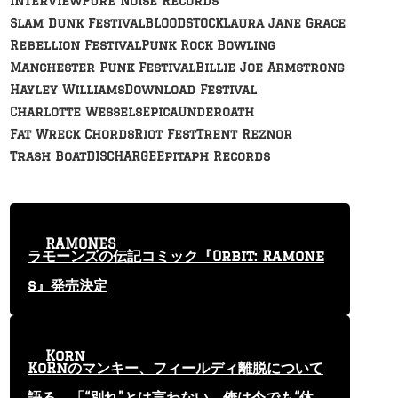
Interview
Pure Noise Records
Slam Dunk Festival
BLOODSTOCK
Laura Jane Grace
Rebellion Festival
Punk Rock Bowling
Manchester Punk Festival
Billie Joe Armstrong
Hayley Williams
Download Festival
Charlotte Wessels
Epica
Underoath
Fat Wreck Chords
Riot Fest
Trent Reznor
Trash Boat
DISCHARGE
Epitaph Records
RAMONES
ラモーンズの伝記コミック『Orbit: Ramone
s』発売決定
Korn
KoRnのマンキー、フィールディ離脱について
語る 「“別れ”とは言わない。俺は今でも“休