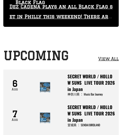
Black Flag
Dez Cadena plays an all Black Flag s
et in Philly this weekend! There are
only 29 tickets left!
UPCOMING
View All
SECRET WORLD / HOLLO
6
W SUNS LIVE TOUR 2026
in Japan
Aug
神奈川県
：
Music Bar Journey
SECRET WORLD / HOLLO
7
W SUNS LIVE TOUR 2026
in Japan
Aug
宮城県
：
SENDAI BIRDLAND