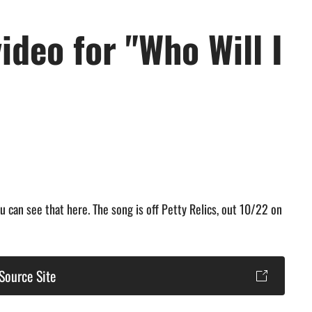
ideo for "Who Will I
u can see that here. The song is off Petty Relics, out 10/22 on
Source Site