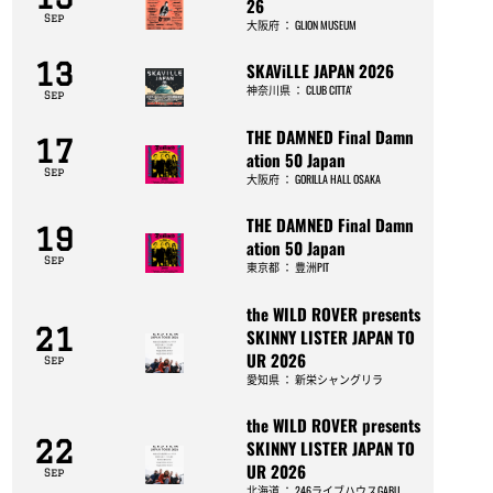
26
Sep
大阪府
：
GLION MUSEUM
13
SKAViLLE JAPAN 2026
神奈川県
：
CLUB CITTA’
Sep
THE DAMNED Final Damn
17
ation 50 Japan
Sep
大阪府
：
GORILLA HALL OSAKA
THE DAMNED Final Damn
19
ation 50 Japan
Sep
東京都
：
豊洲PIT
the WILD ROVER presents
21
SKINNY LISTER JAPAN TO
UR 2026
Sep
愛知県
：
新栄シャングリラ
the WILD ROVER presents
22
SKINNY LISTER JAPAN TO
UR 2026
Sep
北海道
：
246ライブハウスGABU