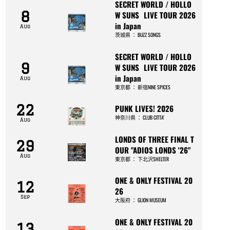
SECRET WORLD / HOLLO
8
W SUNS LIVE TOUR 2026
in Japan
Aug
茨城県
：
BUZZ SONGS
SECRET WORLD / HOLLO
9
W SUNS LIVE TOUR 2026
in Japan
Aug
東京都
：
新宿NINE SPICES
22
PUNK LIVES! 2026
神奈川県
：
CLUB CITTA’
Aug
LONDS OF THREE FINAL T
29
OUR "ADIOS LONDS '26"
Aug
東京都
：
下北沢SHELTER
ONE & ONLY FESTIVAL 20
12
26
Sep
大阪府
：
GLION MUSEUM
ONE & ONLY FESTIVAL 20
13