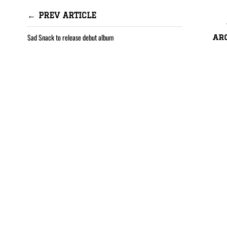
← PREV ARTICLE
Sad Snack to release debut album
ar