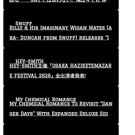
止”という言葉を使っている」
Snuff
Billy & His Imaginary Wigan Mates (a
ka- Duncan from Snuff) releases “I
Keep Tryin'” video
HEY-SMITH
HEY-SMITH主催『OSAKA HAZIKETEMAZAR
E FESTIVAL 2026』全出演者発表!
My Chemical Romance
My Chemical Romance To Revisit “Dan
ger Days” With Expanded Deluxe Editi
on