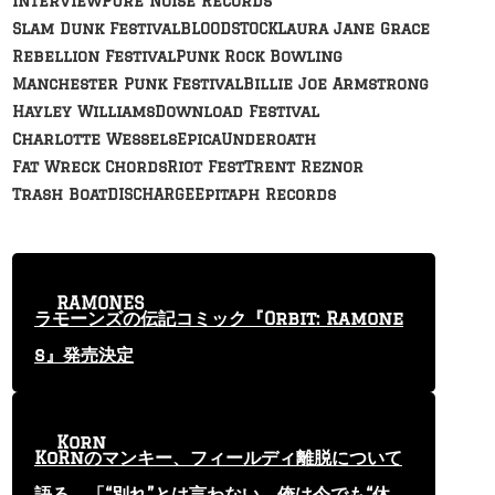
Interview
Pure Noise Records
Slam Dunk Festival
BLOODSTOCK
Laura Jane Grace
Rebellion Festival
Punk Rock Bowling
Manchester Punk Festival
Billie Joe Armstrong
Hayley Williams
Download Festival
Charlotte Wessels
Epica
Underoath
Fat Wreck Chords
Riot Fest
Trent Reznor
Trash Boat
DISCHARGE
Epitaph Records
RAMONES
ラモーンズの伝記コミック『Orbit: Ramone
s』発売決定
Korn
KoRnのマンキー、フィールディ離脱について
語る 「“別れ”とは言わない。俺は今でも“休