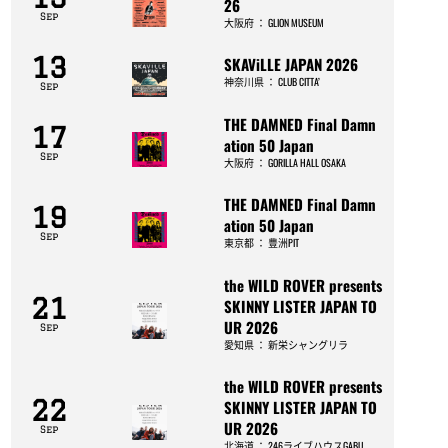
26
Sep
大阪府
：
GLION MUSEUM
13
SKAViLLE JAPAN 2026
神奈川県
：
CLUB CITTA’
Sep
THE DAMNED Final Damn
17
ation 50 Japan
Sep
大阪府
：
GORILLA HALL OSAKA
THE DAMNED Final Damn
19
ation 50 Japan
Sep
東京都
：
豊洲PIT
the WILD ROVER presents
21
SKINNY LISTER JAPAN TO
UR 2026
Sep
愛知県
：
新栄シャングリラ
the WILD ROVER presents
22
SKINNY LISTER JAPAN TO
UR 2026
Sep
北海道
：
246ライブハウスGABU