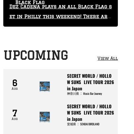
Black Flag
Dez Cadena plays an all Black Flag s
et in Philly this weekend! There are
only 29 tickets left!
UPCOMING
View All
SECRET WORLD / HOLLO
6
W SUNS LIVE TOUR 2026
in Japan
Aug
神奈川県
：
Music Bar Journey
SECRET WORLD / HOLLO
7
W SUNS LIVE TOUR 2026
in Japan
Aug
宮城県
：
SENDAI BIRDLAND