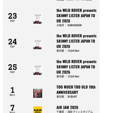
the WILD ROVER presents
23
SKINNY LISTER JAPAN TO
UR 2026
Sep
大阪府
：
GLION MUSEUM
the WILD ROVER presents
24
SKINNY LISTER JAPAN TO
UR 2026
Sep
東京都
：
渋谷O-West
the WILD ROVER presents
25
SKINNY LISTER JAPAN TO
UR 2026
Sep
東京都
：
渋谷O-West
TOO MUCH TOO OLD 10th
1
ANNIVERSARY
Nov
東京都
：
新宿LOFT
7
AIR JAM 2026
千葉県
：
ZOZO マリンスタジアム
Nov