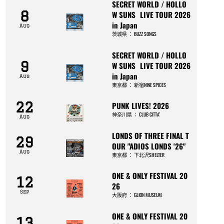
SECRET WORLD / HOLLO
8
W SUNS LIVE TOUR 2026
in Japan
Aug
茨城県
：
BUZZ SONGS
SECRET WORLD / HOLLO
9
W SUNS LIVE TOUR 2026
in Japan
Aug
東京都
：
新宿NINE SPICES
22
PUNK LIVES! 2026
神奈川県
：
CLUB CITTA’
Aug
LONDS OF THREE FINAL T
29
OUR "ADIOS LONDS '26"
Aug
東京都
：
下北沢SHELTER
ONE & ONLY FESTIVAL 20
12
26
Sep
大阪府
：
GLION MUSEUM
ONE & ONLY FESTIVAL 20
13