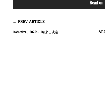
Read on 
← PREV ARTICLE
Jawbreaker、2025年11月来日決定
ar