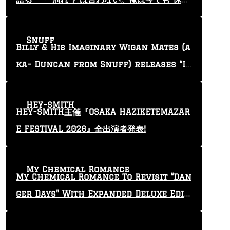
止”という言葉を使っている」
Snuff
Billy & His Imaginary Wigan Mates (a
ka- Duncan from Snuff) releases “I
Keep Tryin'” video
HEY-SMITH
HEY-SMITH主催『OSAKA HAZIKETEMAZAR
E FESTIVAL 2026』全出演者発表!
My Chemical Romance
My Chemical Romance To Revisit “Dan
ger Days” With Expanded Deluxe Editi
on