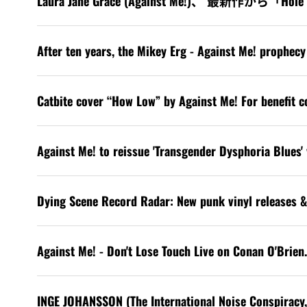
Laura Jane Grace (Against Me!)、 最新作
After ten years, the Mikey Erg - Against Me! prophec
Catbite cover “How Low” by Against Me! For benefit c
Against Me! to reissue 'Transgender Dysphoria Blues' 
Dying Scene Record Radar: New punk vinyl releases &
Against Me! - Don't Lose Touch Live on Conan O'Brien
INGE JOHANSSON (The International Noise Conspiracy, 