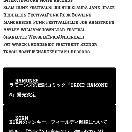
Interview
Pure Noise Records
Slam Dunk Festival
BLOODSTOCK
Laura Jane Grace
Rebellion Festival
Punk Rock Bowling
Manchester Punk Festival
Billie Joe Armstrong
Hayley Williams
Download Festival
Charlotte Wessels
Epica
Underoath
Fat Wreck Chords
Riot Fest
Trent Reznor
Trash Boat
DISCHARGE
Epitaph Records
RAMONES
ラモーンズの伝記コミック『Orbit: Ramone
s』発売決定
Korn
KoRnのマンキー、フィールディ離脱について
語る 「“別れ”とは言わない。俺は今でも“休