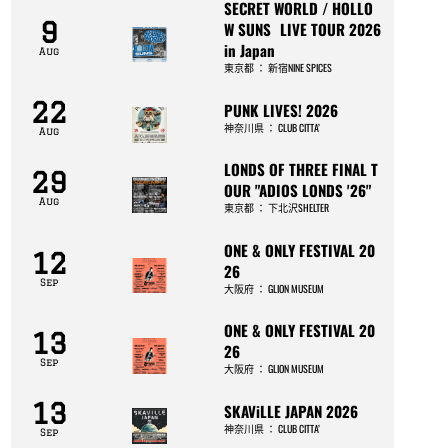
SECRET WORLD / HOLLO
9
W SUNS LIVE TOUR 2026
in Japan
Aug
東京都
：
新宿NINE SPICES
22
PUNK LIVES! 2026
神奈川県
：
CLUB CITTA’
Aug
LONDS OF THREE FINAL T
29
OUR "ADIOS LONDS '26"
Aug
東京都
：
下北沢SHELTER
ONE & ONLY FESTIVAL 20
12
26
Sep
大阪府
：
GLION MUSEUM
ONE & ONLY FESTIVAL 20
13
26
Sep
大阪府
：
GLION MUSEUM
13
SKAViLLE JAPAN 2026
神奈川県
：
CLUB CITTA’
Sep