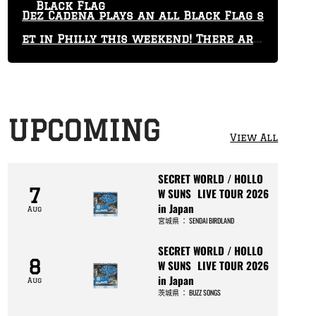
Black Flag
Dez Cadena plays an all Black Flag s
et in Philly this weekend! There are
only 29 tickets left!
UPCOMING
View All
SECRET WORLD / HOLLO
7
W SUNS LIVE TOUR 2026
in Japan
Aug
宮城県
：
SENDAI BIRDLAND
SECRET WORLD / HOLLO
8
W SUNS LIVE TOUR 2026
in Japan
Aug
茨城県
：
BUZZ SONGS