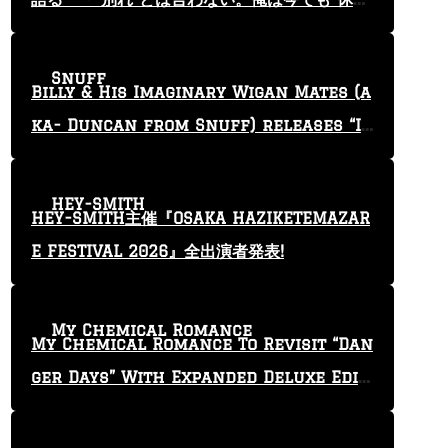
止”という言葉を使っている」
Snuff
Billy & His Imaginary Wigan Mates (a
ka- Duncan from Snuff) releases “I
Keep Tryin'” video
HEY-SMITH
HEY-SMITH主催『OSAKA HAZIKETEMAZAR
E FESTIVAL 2026』全出演者発表!
My Chemical Romance
My Chemical Romance To Revisit “Dan
ger Days” With Expanded Deluxe Editi
on