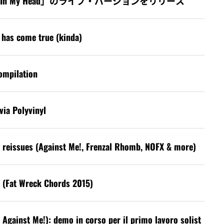
から「Hole In My Head」のライブ・バージョンをリリース
y has come true (kinda)
ompilation
via Polyvinyl
 reissues (Against Me!, Frenzal Rhomb, NOFX & more)
. (Fat Wreck Chords 2015)
Against Me!): demo in corso per il primo lavoro solist