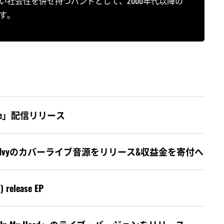
社会性を併せ持つバンドとして、2000年代以降の
す。
Me Mine」配信リリース
ite、Operation Ivyのカバーライブ音源をリリース&収益金を寄付へ
) release EP