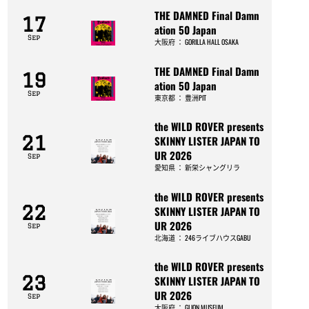
THE DAMNED Final Damn
17
ation 50 Japan
Sep
大阪府
：
GORILLA HALL OSAKA
THE DAMNED Final Damn
19
ation 50 Japan
Sep
東京都
：
豊洲PIT
the WILD ROVER presents
21
SKINNY LISTER JAPAN TO
UR 2026
Sep
愛知県
：
新栄シャングリラ
the WILD ROVER presents
22
SKINNY LISTER JAPAN TO
UR 2026
Sep
北海道
：
246ライブハウスGABU
the WILD ROVER presents
23
SKINNY LISTER JAPAN TO
UR 2026
Sep
大阪府
：
GLION MUSEUM