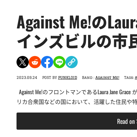
Against Me!のLau
インズビルの市
2023.09.24
POST BY
PUNKLOID
Band :
Against Me!
Tags:
Against Me!のフロントマンであるLaura Jane Gra
リカ合衆国などの国において、活躍した住民や特別
Read on 