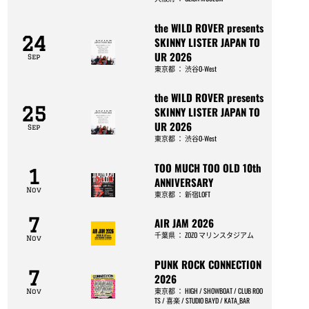
the WILD ROVER presents
24
SKINNY LISTER JAPAN TO
UR 2026
Sep
東京都
：
渋谷O-West
the WILD ROVER presents
25
SKINNY LISTER JAPAN TO
UR 2026
Sep
東京都
：
渋谷O-West
TOO MUCH TOO OLD 10th
1
ANNIVERSARY
Nov
東京都
：
新宿LOFT
7
AIR JAM 2026
千葉県
：
ZOZO マリンスタジアム
Nov
PUNK ROCK CONNECTION
7
2026
東京都
：
HIGH / SHOWBOAT / CLUB ROO
Nov
TS / 喜楽 / STUDIO BAYD / KATA_BAR