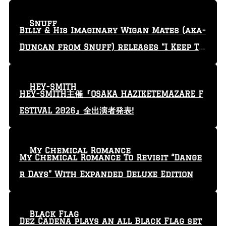
Snuff
Billy & His Imaginary Wigan Mates (aka-
Duncan from Snuff) releases “I Keep Tr
yin'” video
HEY-SMITH
HEY-SMITH主催『OSAKA HAZIKETEMAZARE F
ESTIVAL 2026』全出演者発表!
My Chemical Romance
My Chemical Romance To Revisit “Dange
r Days” With Expanded Deluxe Edition
Black Flag
Dez Cadena plays an all Black Flag set