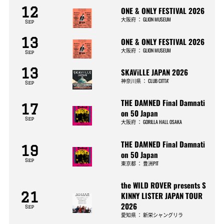
12
ONE & ONLY FESTIVAL 2026
大阪府
：
GLION MUSEUM
Sep
13
ONE & ONLY FESTIVAL 2026
大阪府
：
GLION MUSEUM
Sep
13
SKAViLLE JAPAN 2026
神奈川県
：
CLUB CITTA’
Sep
THE DAMNED Final Damnati
17
on 50 Japan
Sep
大阪府
：
GORILLA HALL OSAKA
THE DAMNED Final Damnati
19
on 50 Japan
Sep
東京都
：
豊洲PIT
the WILD ROVER presents S
21
KINNY LISTER JAPAN TOUR
2026
Sep
愛知県
：
新栄シャングリラ