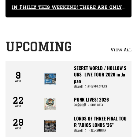
in Philly this weekend! There are only
29 tickets left!
UPCOMING
View All
SECRET WORLD / HOLLOW S
9
UNS LIVE TOUR 2026 in Ja
pan
Aug
東京都
：
新宿NINE SPICES
22
PUNK LIVES! 2026
神奈川県
：
CLUB CITTA’
Aug
LONDS OF THREE FINAL TOU
29
R "ADIOS LONDS '26"
Aug
東京都
：
下北沢SHELTER