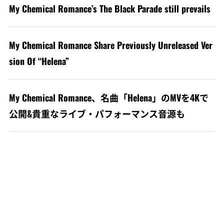
My Chemical Romance’s The Black Parade still prevails
My Chemical Romance Share Previously Unreleased Ver
sion Of “Helena”
My Chemical Romance、名曲「Helena」のMVを4Kで
公開&貴重なライブ・パフォーマンス音源も