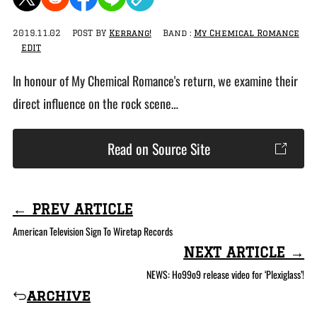
2019.11.02
POST BY
Kerrang!
Band :
My Chemical Romance
EDIT
In honour of My Chemical Romance's return, we examine their
direct influence on the rock scene…
Read on Source Site
← PREV ARTICLE
American Television Sign To Wiretap Records
NEXT ARTICLE →
NEWS: Ho99o9 release video for ‘Plexiglass’!
archive