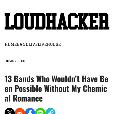
HOME
BAND
LIVE
LIVEHOUSE
HOME
/
BLOG
13 Bands Who Wouldn’t Have Be
en Possible Without My Chemic
al Romance