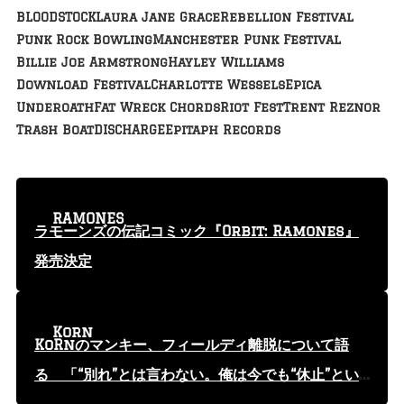
BLOODSTOCK
Laura Jane Grace
Rebellion Festival
Punk Rock Bowling
Manchester Punk Festival
Billie Joe Armstrong
Hayley Williams
Download Festival
Charlotte Wessels
Epica
Underoath
Fat Wreck Chords
Riot Fest
Trent Reznor
Trash Boat
DISCHARGE
Epitaph Records
RAMONES
ラモーンズの伝記コミック『Orbit: Ramones』
発売決定
Korn
KoRnのマンキー、フィールディ離脱について語
る 「“別れ”とは言わない。俺は今でも“休止”とい
う言葉を使っている」