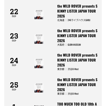
the WILD ROVER presents S
22
KINNY LISTER JAPAN TOUR
2026
Sep
北海道
：
246ライブハウスGABU
the WILD ROVER presents S
23
KINNY LISTER JAPAN TOUR
2026
Sep
大阪府
：
GLION MUSEUM
the WILD ROVER presents S
24
KINNY LISTER JAPAN TOUR
2026
Sep
東京都
：
渋谷O-West
the WILD ROVER presents S
25
KINNY LISTER JAPAN TOUR
2026
Sep
東京都
：
渋谷O-West
TOO MUCH TOO OLD 10th A