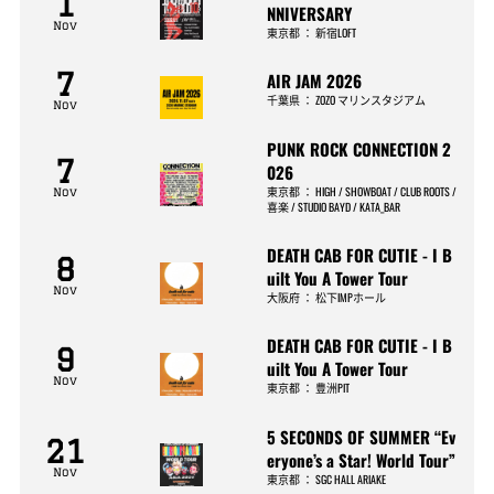
1
NNIVERSARY
Nov
東京都
：
新宿LOFT
7
AIR JAM 2026
千葉県
：
ZOZO マリンスタジアム
Nov
PUNK ROCK CONNECTION 2
7
026
東京都
：
HIGH / SHOWBOAT / CLUB ROOTS /
Nov
喜楽 / STUDIO BAYD / KATA_BAR
DEATH CAB FOR CUTIE - I B
8
uilt You A Tower Tour
Nov
大阪府
：
松下IMPホール
DEATH CAB FOR CUTIE - I B
9
uilt You A Tower Tour
Nov
東京都
：
豊洲PIT
5 SECONDS OF SUMMER “Ev
21
eryone’s a Star! World Tour”
Nov
東京都
：
SGC HALL ARIAKE