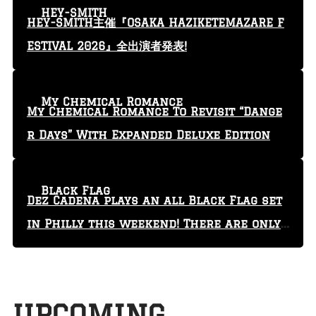
HEY-SMITH
HEY-SMITH主催『OSAKA HAZIKETEMAZARE F
ESTIVAL 2026』全出演者発表!
My Chemical Romance
My Chemical Romance To Revisit “Dange
r Days” With Expanded Deluxe Edition
Black Flag
Dez Cadena plays an all Black Flag set
in Philly this weekend! There are only
29 tickets left!
UPCOMING