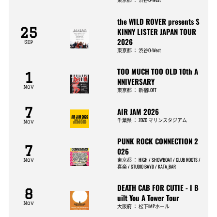
the WILD ROVER presents S
25
KINNY LISTER JAPAN TOUR
2026
Sep
東京都
：
渋谷O-West
TOO MUCH TOO OLD 10th A
1
NNIVERSARY
Nov
東京都
：
新宿LOFT
7
AIR JAM 2026
千葉県
：
ZOZO マリンスタジアム
Nov
PUNK ROCK CONNECTION 2
7
026
東京都
：
HIGH / SHOWBOAT / CLUB ROOTS /
Nov
喜楽 / STUDIO BAYD / KATA_BAR
DEATH CAB FOR CUTIE - I B
8
uilt You A Tower Tour
Nov
大阪府
：
松下IMPホール