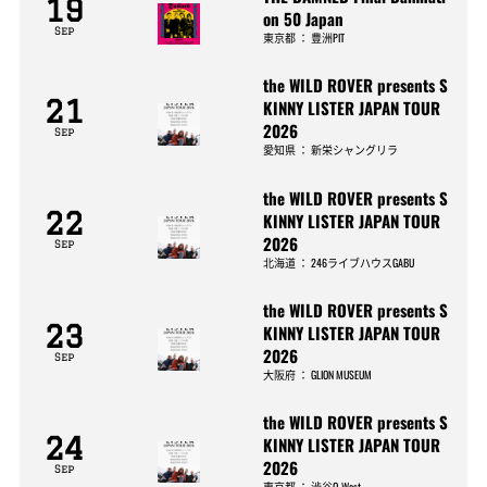
19
on 50 Japan
Sep
東京都
：
豊洲PIT
the WILD ROVER presents S
21
KINNY LISTER JAPAN TOUR
2026
Sep
愛知県
：
新栄シャングリラ
the WILD ROVER presents S
22
KINNY LISTER JAPAN TOUR
2026
Sep
北海道
：
246ライブハウスGABU
the WILD ROVER presents S
23
KINNY LISTER JAPAN TOUR
2026
Sep
大阪府
：
GLION MUSEUM
the WILD ROVER presents S
24
KINNY LISTER JAPAN TOUR
2026
Sep
東京都
：
渋谷O-West