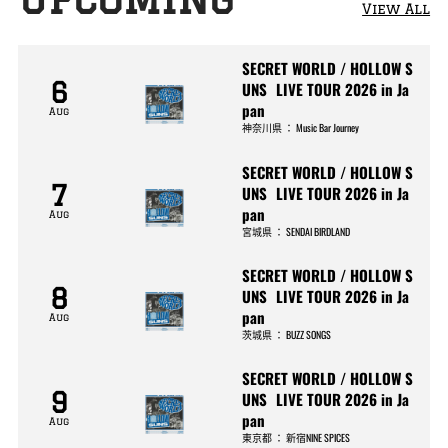
View All
SECRET WORLD / HOLLOW S
6
UNS LIVE TOUR 2026 in Ja
pan
Aug
神奈川県
：
Music Bar Journey
SECRET WORLD / HOLLOW S
7
UNS LIVE TOUR 2026 in Ja
pan
Aug
宮城県
：
SENDAI BIRDLAND
SECRET WORLD / HOLLOW S
8
UNS LIVE TOUR 2026 in Ja
pan
Aug
茨城県
：
BUZZ SONGS
SECRET WORLD / HOLLOW S
9
UNS LIVE TOUR 2026 in Ja
pan
Aug
東京都
：
新宿NINE SPICES