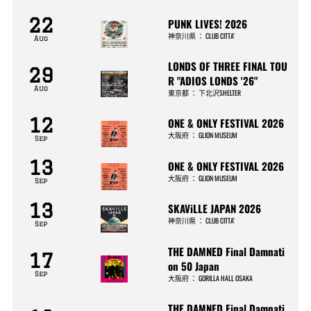
22
PUNK LIVES! 2026
神奈川県
：
CLUB CITTA’
Aug
LONDS OF THREE FINAL TOU
29
R "ADIOS LONDS '26"
Aug
東京都
：
下北沢SHELTER
12
ONE & ONLY FESTIVAL 2026
大阪府
：
GLION MUSEUM
Sep
13
ONE & ONLY FESTIVAL 2026
大阪府
：
GLION MUSEUM
Sep
13
SKAViLLE JAPAN 2026
神奈川県
：
CLUB CITTA’
Sep
THE DAMNED Final Damnati
17
on 50 Japan
Sep
大阪府
：
GORILLA HALL OSAKA
THE DAMNED Final Damnati