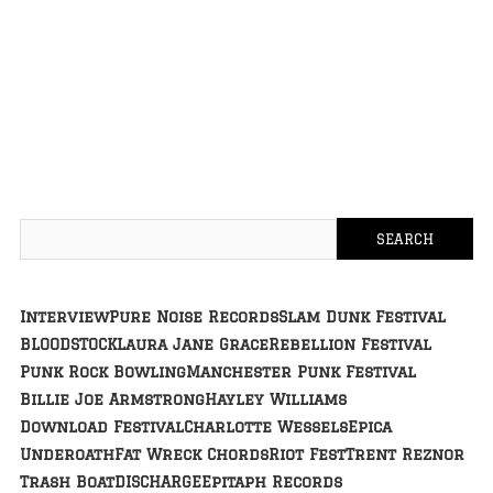
Interview
Pure Noise Records
Slam Dunk Festival
BLOODSTOCK
Laura Jane Grace
Rebellion Festival
Punk Rock Bowling
Manchester Punk Festival
Billie Joe Armstrong
Hayley Williams
Download Festival
Charlotte Wessels
Epica
Underoath
Fat Wreck Chords
Riot Fest
Trent Reznor
Trash Boat
DISCHARGE
Epitaph Records