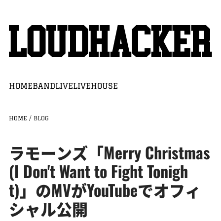
HOME
BAND
LIVE
LIVEHOUSE
HOME
/
BLOG
ラモーンズ「Merry Christmas
(I Don't Want to Fight Tonigh
t)」のMVがYouTubeでオフィ
シャル公開