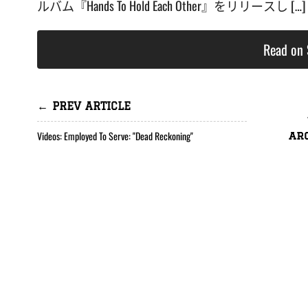
ルバム『Hands To Hold Each Other』をリリースし […]
Read on 
← PREV ARTICLE
Videos: Employed To Serve: "Dead Reckoning"
ar