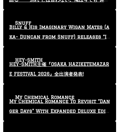
止”という言葉を使っている」
Snuff
Billy & His Imaginary Wigan Mates (a
ka- Duncan from Snuff) releases “I
Keep Tryin'” video
HEY-SMITH
HEY-SMITH主催『OSAKA HAZIKETEMAZAR
E FESTIVAL 2026』全出演者発表!
My Chemical Romance
My Chemical Romance To Revisit “Dan
ger Days” With Expanded Deluxe Editi
on