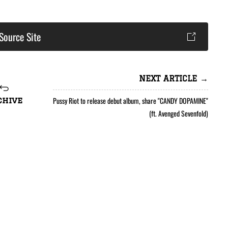
Source Site
NEXT ARTICLE →
Pussy Riot to release debut album, share "CANDY DOPAMINE"
chive
(ft. Avenged Sevenfold)