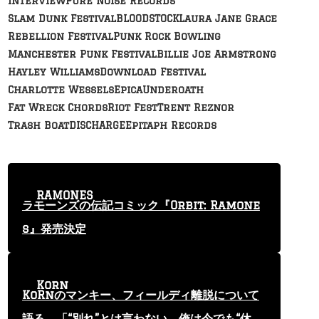
Interview
Pure Noise Records
Slam Dunk Festival
BLOODSTOCK
Laura Jane Grace
Rebellion Festival
Punk Rock Bowling
Manchester Punk Festival
Billie Joe Armstrong
Hayley Williams
Download Festival
Charlotte Wessels
Epica
Underoath
Fat Wreck Chords
Riot Fest
Trent Reznor
Trash Boat
DISCHARGE
Epitaph Records
RAMONES
ラモーンズの伝記コミック『Orbit: Ramone
s』発売決定
Korn
KoRnのマンキー、フィールディ離脱について
語る 「“別れ”とは言わない。俺は今でも“休