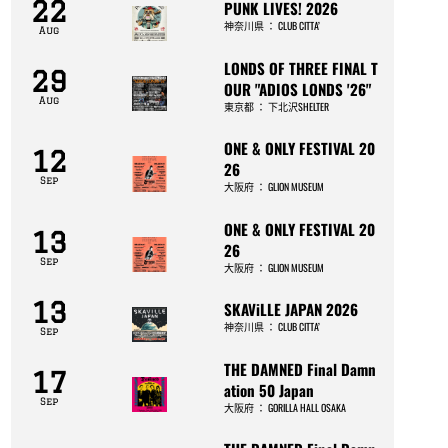
22
PUNK LIVES! 2026
神奈川県
：
CLUB CITTA’
Aug
LONDS OF THREE FINAL T
29
OUR "ADIOS LONDS '26"
Aug
東京都
：
下北沢SHELTER
ONE & ONLY FESTIVAL 20
12
26
Sep
大阪府
：
GLION MUSEUM
ONE & ONLY FESTIVAL 20
13
26
Sep
大阪府
：
GLION MUSEUM
13
SKAViLLE JAPAN 2026
神奈川県
：
CLUB CITTA’
Sep
THE DAMNED Final Damn
17
ation 50 Japan
Sep
大阪府
：
GORILLA HALL OSAKA