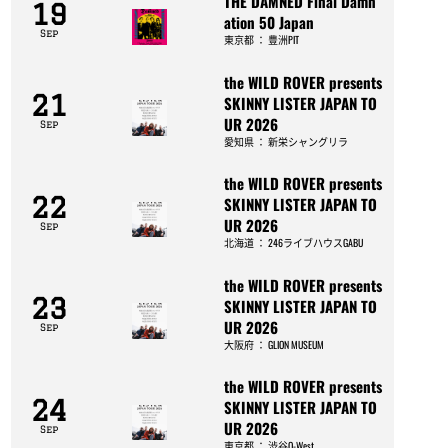
THE DAMNED Final Damn
19
ation 50 Japan
Sep
東京都
：
豊洲PIT
the WILD ROVER presents
21
SKINNY LISTER JAPAN TO
UR 2026
Sep
愛知県
：
新栄シャングリラ
the WILD ROVER presents
22
SKINNY LISTER JAPAN TO
UR 2026
Sep
北海道
：
246ライブハウスGABU
the WILD ROVER presents
23
SKINNY LISTER JAPAN TO
UR 2026
Sep
大阪府
：
GLION MUSEUM
the WILD ROVER presents
24
SKINNY LISTER JAPAN TO
UR 2026
Sep
東京都
：
渋谷O-West