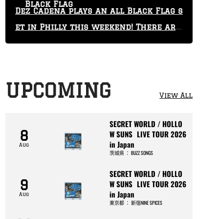
Black Flag
Dez Cadena plays an all Black Flag s
et in Philly this weekend! There are
only 29 tickets left!
UPCOMING
View All
SECRET WORLD / HOLLO
8
W SUNS LIVE TOUR 2026
in Japan
Aug
茨城県
：
BUZZ SONGS
SECRET WORLD / HOLLO
9
W SUNS LIVE TOUR 2026
in Japan
Aug
東京都
：
新宿NINE SPICES