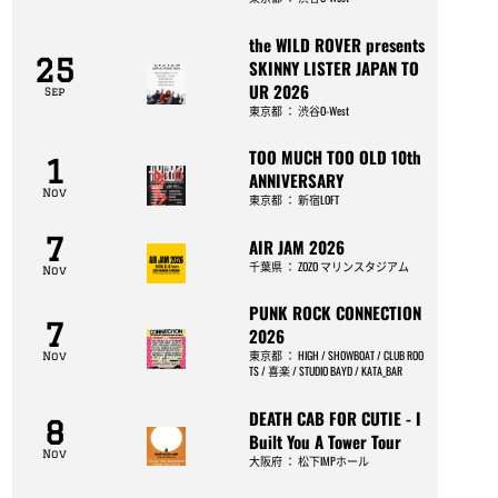
the WILD ROVER presents
25
SKINNY LISTER JAPAN TO
UR 2026
Sep
東京都
：
渋谷O-West
TOO MUCH TOO OLD 10th
1
ANNIVERSARY
Nov
東京都
：
新宿LOFT
7
AIR JAM 2026
千葉県
：
ZOZO マリンスタジアム
Nov
PUNK ROCK CONNECTION
7
2026
東京都
：
HIGH / SHOWBOAT / CLUB ROO
Nov
TS / 喜楽 / STUDIO BAYD / KATA_BAR
DEATH CAB FOR CUTIE - I
8
Built You A Tower Tour
Nov
大阪府
：
松下IMPホール