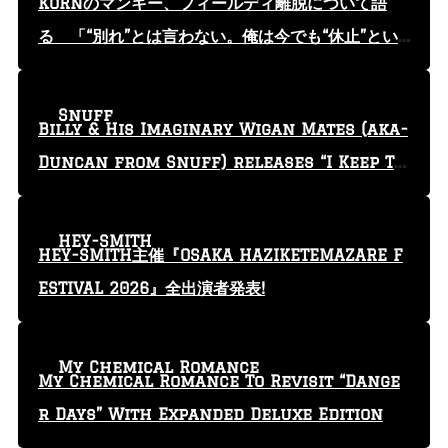
KoRnのマンキー、フィールディ離脱について語
る 「“別れ”とは言わない。俺は今でも“休止”とい
う言葉を使っている」
Snuff
Billy & His Imaginary Wigan Mates (aka-
Duncan from Snuff) releases “I Keep Tr
yin'” video
HEY-SMITH
HEY-SMITH主催『OSAKA HAZIKETEMAZARE F
ESTIVAL 2026』全出演者発表!
My Chemical Romance
My Chemical Romance To Revisit “Dange
r Days” With Expanded Deluxe Edition