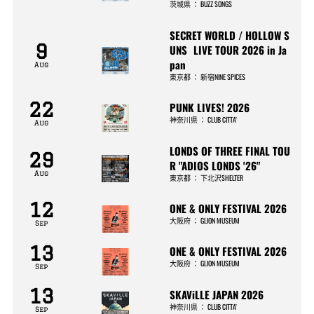
茨城県
：
BUZZ SONGS
SECRET WORLD / HOLLOW S
9
UNS LIVE TOUR 2026 in Ja
pan
Aug
東京都
：
新宿NINE SPICES
22
PUNK LIVES! 2026
神奈川県
：
CLUB CITTA’
Aug
LONDS OF THREE FINAL TOU
29
R "ADIOS LONDS '26"
Aug
東京都
：
下北沢SHELTER
12
ONE & ONLY FESTIVAL 2026
大阪府
：
GLION MUSEUM
Sep
13
ONE & ONLY FESTIVAL 2026
大阪府
：
GLION MUSEUM
Sep
13
SKAViLLE JAPAN 2026
神奈川県
：
CLUB CITTA’
Sep