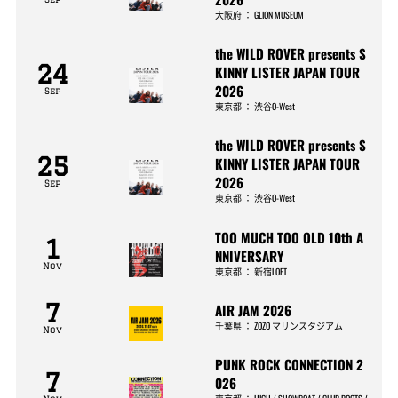
大阪府
：
GLION MUSEUM
the WILD ROVER presents S
24
KINNY LISTER JAPAN TOUR
2026
Sep
東京都
：
渋谷O-West
the WILD ROVER presents S
25
KINNY LISTER JAPAN TOUR
2026
Sep
東京都
：
渋谷O-West
TOO MUCH TOO OLD 10th A
1
NNIVERSARY
Nov
東京都
：
新宿LOFT
7
AIR JAM 2026
千葉県
：
ZOZO マリンスタジアム
Nov
PUNK ROCK CONNECTION 2
7
026