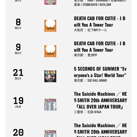
東京都
：
HIGH / SHOWBOAT / CLUB ROOTS /
Nov
喜楽 / STUDIO BAYD / KATA_BAR
DEATH CAB FOR CUTIE - I B
8
uilt You A Tower Tour
Nov
大阪府
：
松下IMPホール
DEATH CAB FOR CUTIE - I B
9
uilt You A Tower Tour
Nov
東京都
：
豊洲PIT
5 SECONDS OF SUMMER “Ev
21
eryone’s a Star! World Tour”
Nov
東京都
：
SGC HALL ARIAKE
The Suicide Machines ／ HE
19
Y-SMITH 20th ANNIVERSARY
「ALL OVER JAPAN TOUR」
Jan
三重県
：
松阪 M’AXA
The Suicide Machines ／ HE
20
Y-SMITH 20th ANNIVERSARY