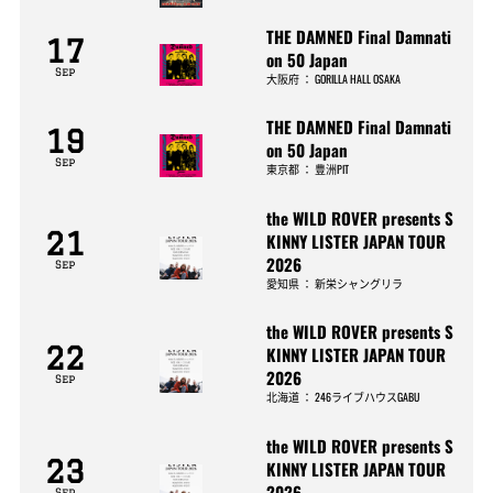
THE DAMNED Final Damnati
17
on 50 Japan
Sep
大阪府
：
GORILLA HALL OSAKA
THE DAMNED Final Damnati
19
on 50 Japan
Sep
東京都
：
豊洲PIT
the WILD ROVER presents S
21
KINNY LISTER JAPAN TOUR
2026
Sep
愛知県
：
新栄シャングリラ
the WILD ROVER presents S
22
KINNY LISTER JAPAN TOUR
2026
Sep
北海道
：
246ライブハウスGABU
the WILD ROVER presents S
23
KINNY LISTER JAPAN TOUR
2026
Sep