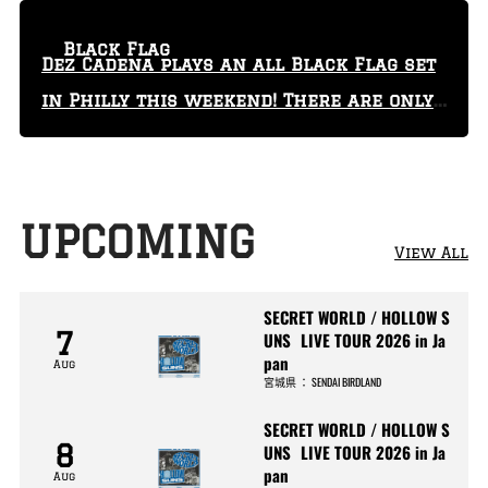
Black Flag
Dez Cadena plays an all Black Flag set
in Philly this weekend! There are only
29 tickets left!
UPCOMING
View All
SECRET WORLD / HOLLOW S
7
UNS LIVE TOUR 2026 in Ja
pan
Aug
宮城県
：
SENDAI BIRDLAND
SECRET WORLD / HOLLOW S
8
UNS LIVE TOUR 2026 in Ja
pan
Aug