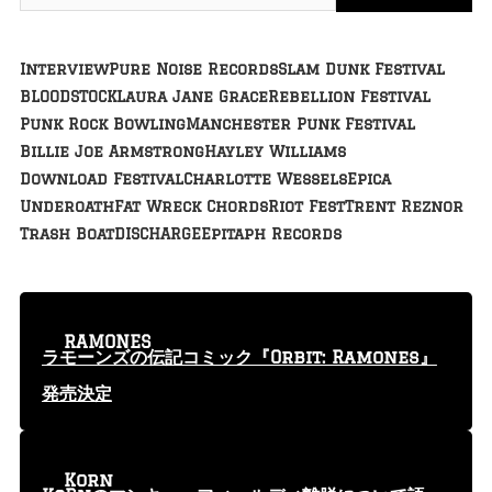
Interview
Pure Noise Records
Slam Dunk Festival
BLOODSTOCK
Laura Jane Grace
Rebellion Festival
Punk Rock Bowling
Manchester Punk Festival
Billie Joe Armstrong
Hayley Williams
Download Festival
Charlotte Wessels
Epica
Underoath
Fat Wreck Chords
Riot Fest
Trent Reznor
Trash Boat
DISCHARGE
Epitaph Records
RAMONES
ラモーンズの伝記コミック『Orbit: Ramones』
発売決定
Korn