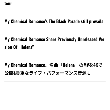
tour
My Chemical Romance’s The Black Parade still prevails
My Chemical Romance Share Previously Unreleased Ver
sion Of “Helena”
My Chemical Romance、名曲「Helena」のMVを4Kで
公開&貴重なライブ・パフォーマンス音源も