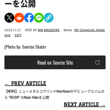
ーを公開
2023.11.11
POST BY
NM MAGAZINE
Band :
My Chemical Roma
nce
EDIT
[Photo by: Sunrise Skater
Read on Source Site
← PREV ARTICLE
【NEWS】ニューメタルコアバンドHourHouseがデビューアルバムか
ら “6FLOW” のMusic Videoを公開
NEXT ARTICLE →