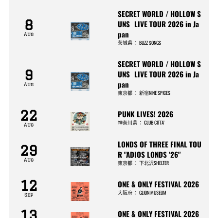
SECRET WORLD / HOLLOW S
8
UNS LIVE TOUR 2026 in Ja
pan
Aug
茨城県
：
BUZZ SONGS
SECRET WORLD / HOLLOW S
9
UNS LIVE TOUR 2026 in Ja
pan
Aug
東京都
：
新宿NINE SPICES
22
PUNK LIVES! 2026
神奈川県
：
CLUB CITTA’
Aug
LONDS OF THREE FINAL TOU
29
R "ADIOS LONDS '26"
Aug
東京都
：
下北沢SHELTER
12
ONE & ONLY FESTIVAL 2026
大阪府
：
GLION MUSEUM
Sep
13
ONE & ONLY FESTIVAL 2026