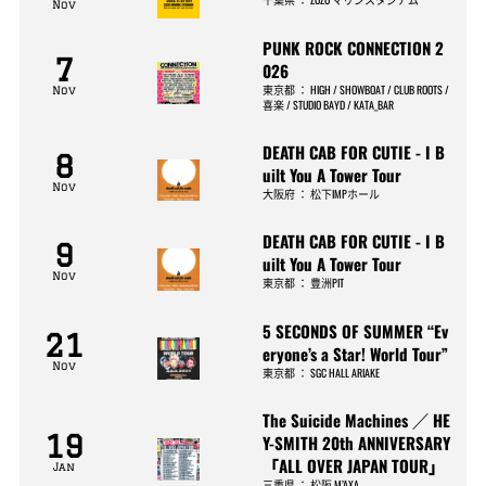
Nov
PUNK ROCK CONNECTION 2
7
026
東京都
：
HIGH / SHOWBOAT / CLUB ROOTS /
Nov
喜楽 / STUDIO BAYD / KATA_BAR
DEATH CAB FOR CUTIE - I B
8
uilt You A Tower Tour
Nov
大阪府
：
松下IMPホール
DEATH CAB FOR CUTIE - I B
9
uilt You A Tower Tour
Nov
東京都
：
豊洲PIT
5 SECONDS OF SUMMER “Ev
21
eryone’s a Star! World Tour”
Nov
東京都
：
SGC HALL ARIAKE
The Suicide Machines ／ HE
19
Y-SMITH 20th ANNIVERSARY
「ALL OVER JAPAN TOUR」
Jan
三重県
：
松阪 M’AXA