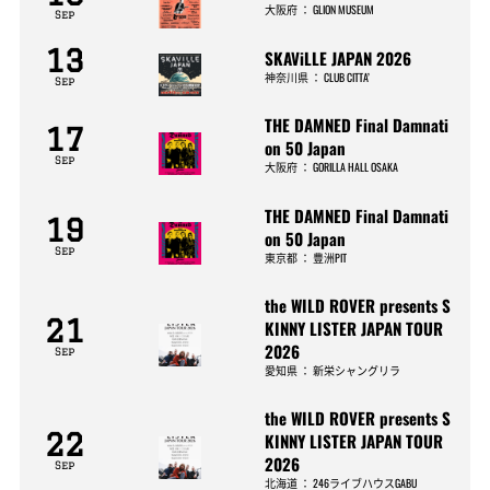
大阪府
：
GLION MUSEUM
Sep
13
SKAViLLE JAPAN 2026
神奈川県
：
CLUB CITTA’
Sep
THE DAMNED Final Damnati
17
on 50 Japan
Sep
大阪府
：
GORILLA HALL OSAKA
THE DAMNED Final Damnati
19
on 50 Japan
Sep
東京都
：
豊洲PIT
the WILD ROVER presents S
21
KINNY LISTER JAPAN TOUR
2026
Sep
愛知県
：
新栄シャングリラ
the WILD ROVER presents S
22
KINNY LISTER JAPAN TOUR
2026
Sep
北海道
：
246ライブハウスGABU