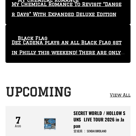
My Chemical Romance
My Chemical Romance To Revisit “Dange
r Days” With Expanded Deluxe Edition
Black Flag
Dez Cadena plays an all Black Flag set
in Philly this weekend! There are only
29 tickets left!
UPCOMING
View All
SECRET WORLD / HOLLOW S
7
UNS LIVE TOUR 2026 in Ja
pan
Aug
宮城県
：
SENDAI BIRDLAND