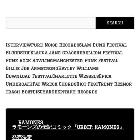
Interview
Pure Noise Records
Slam Dunk Festival
BLOODSTOCK
Laura Jane Grace
Rebellion Festival
Punk Rock Bowling
Manchester Punk Festival
Billie Joe Armstrong
Hayley Williams
Download Festival
Charlotte Wessels
Epica
Underoath
Fat Wreck Chords
Riot Fest
Trent Reznor
Trash Boat
DISCHARGE
Epitaph Records
RAMONES
ラモーンズの伝記コミック『Orbit: Ramones』
発売決定