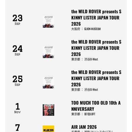
the WILD ROVER presents S
23
KINNY LISTER JAPAN TOUR
2026
Sep
大阪府
：
GLION MUSEUM
the WILD ROVER presents S
24
KINNY LISTER JAPAN TOUR
2026
Sep
東京都
：
渋谷O-West
the WILD ROVER presents S
25
KINNY LISTER JAPAN TOUR
2026
Sep
東京都
：
渋谷O-West
TOO MUCH TOO OLD 10th A
1
NNIVERSARY
Nov
東京都
：
新宿LOFT
7
AIR JAM 2026
千葉県
：
ZOZO マリンスタジアム