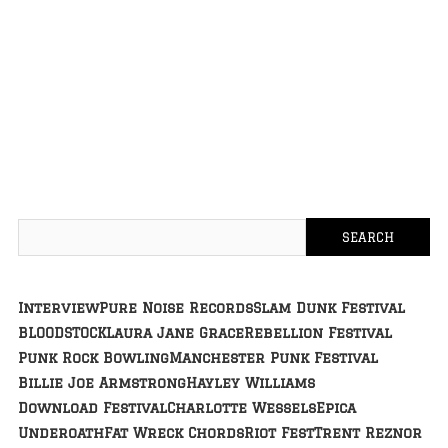
Interview
Pure Noise Records
Slam Dunk Festival
BLOODSTOCK
Laura Jane Grace
Rebellion Festival
Punk Rock Bowling
Manchester Punk Festival
Billie Joe Armstrong
Hayley Williams
Download Festival
Charlotte Wessels
Epica
Underoath
Fat Wreck Chords
Riot Fest
Trent Reznor