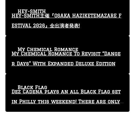
HEY-SMITH
HEY-SMITH主催『OSAKA HAZIKETEMAZARE F
ESTIVAL 2026』全出演者発表!
My Chemical Romance
My Chemical Romance To Revisit “Dange
r Days” With Expanded Deluxe Edition
Black Flag
Dez Cadena plays an all Black Flag set
in Philly this weekend! There are only
29 tickets left!