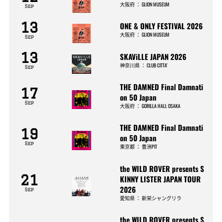
大阪府
：
GLION MUSEUM
Sep
13
ONE & ONLY FESTIVAL 2026
大阪府
：
GLION MUSEUM
Sep
13
SKAViLLE JAPAN 2026
神奈川県
：
CLUB CITTA’
Sep
THE DAMNED Final Damnati
17
on 50 Japan
Sep
大阪府
：
GORILLA HALL OSAKA
THE DAMNED Final Damnati
19
on 50 Japan
Sep
東京都
：
豊洲PIT
the WILD ROVER presents S
21
KINNY LISTER JAPAN TOUR
2026
Sep
愛知県
：
新栄シャングリラ
the WILD ROVER presents S