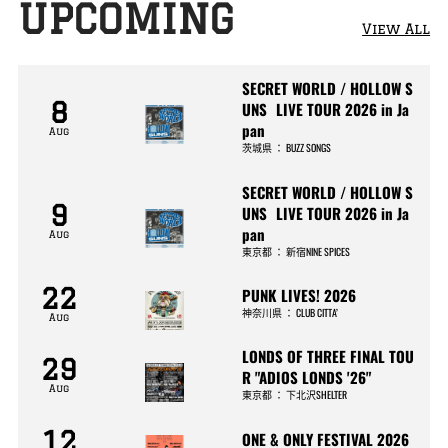
UPCOMING
View All
SECRET WORLD / HOLLOW S
8
UNS LIVE TOUR 2026 in Ja
pan
Aug
茨城県
：
BUZZ SONGS
SECRET WORLD / HOLLOW S
9
UNS LIVE TOUR 2026 in Ja
pan
Aug
東京都
：
新宿NINE SPICES
22
PUNK LIVES! 2026
神奈川県
：
CLUB CITTA’
Aug
LONDS OF THREE FINAL TOU
29
R "ADIOS LONDS '26"
Aug
東京都
：
下北沢SHELTER
12
ONE & ONLY FESTIVAL 2026