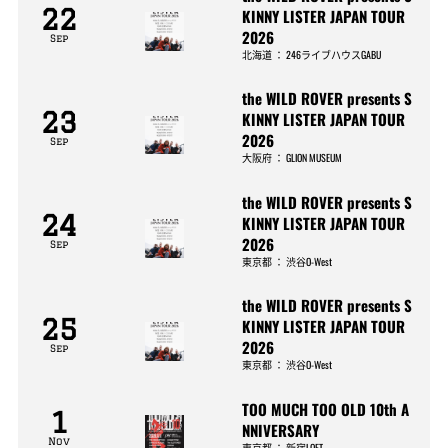
22
KINNY LISTER JAPAN TOUR
2026
Sep
北海道
：
246ライブハウスGABU
the WILD ROVER presents S
23
KINNY LISTER JAPAN TOUR
2026
Sep
大阪府
：
GLION MUSEUM
the WILD ROVER presents S
24
KINNY LISTER JAPAN TOUR
2026
Sep
東京都
：
渋谷O-West
the WILD ROVER presents S
25
KINNY LISTER JAPAN TOUR
2026
Sep
東京都
：
渋谷O-West
TOO MUCH TOO OLD 10th A
1
NNIVERSARY
Nov
東京都
：
新宿LOFT