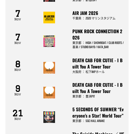
7
AIR JAM 2026
千葉県
：
ZOZO マリンスタジアム
Nov
PUNK ROCK CONNECTION 2
7
026
東京都
：
HIGH / SHOWBOAT / CLUB ROOTS /
Nov
喜楽 / STUDIO BAYD / KATA_BAR
DEATH CAB FOR CUTIE - I B
8
uilt You A Tower Tour
Nov
大阪府
：
松下IMPホール
DEATH CAB FOR CUTIE - I B
9
uilt You A Tower Tour
Nov
東京都
：
豊洲PIT
5 SECONDS OF SUMMER “Ev
21
eryone’s a Star! World Tour”
Nov
東京都
：
SGC HALL ARIAKE
The Suicide Machines ／ HE