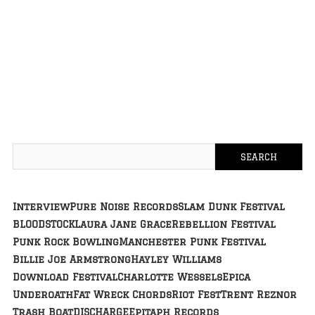
Interview
Pure Noise Records
Slam Dunk Festival
BLOODSTOCK
Laura Jane Grace
Rebellion Festival
Punk Rock Bowling
Manchester Punk Festival
Billie Joe Armstrong
Hayley Williams
Download Festival
Charlotte Wessels
Epica
Underoath
Fat Wreck Chords
Riot Fest
Trent Reznor
Trash Boat
DISCHARGE
Epitaph Records