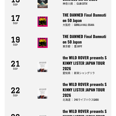
神奈川県
：
CLUB CITTA’
Sep
THE DAMNED Final Damnati
17
on 50 Japan
Sep
大阪府
：
GORILLA HALL OSAKA
THE DAMNED Final Damnati
19
on 50 Japan
Sep
東京都
：
豊洲PIT
the WILD ROVER presents S
21
KINNY LISTER JAPAN TOUR
2026
Sep
愛知県
：
新栄シャングリラ
the WILD ROVER presents S
22
KINNY LISTER JAPAN TOUR
2026
Sep
北海道
：
246ライブハウスGABU
the WILD ROVER presents S