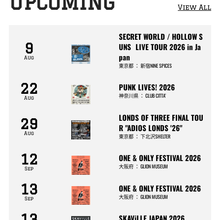
UPCOMING
View All
SECRET WORLD / HOLLOW S
9
UNS LIVE TOUR 2026 in Ja
pan
Aug
東京都
：
新宿NINE SPICES
22
PUNK LIVES! 2026
神奈川県
：
CLUB CITTA’
Aug
LONDS OF THREE FINAL TOU
29
R "ADIOS LONDS '26"
Aug
東京都
：
下北沢SHELTER
12
ONE & ONLY FESTIVAL 2026
大阪府
：
GLION MUSEUM
Sep
13
ONE & ONLY FESTIVAL 2026
大阪府
：
GLION MUSEUM
Sep
13
SKAViLLE JAPAN 2026