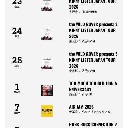
23
KINNY LISTER JAPAN TOUR
2026
Sep
大阪府
：
GLION MUSEUM
the WILD ROVER presents S
24
KINNY LISTER JAPAN TOUR
2026
Sep
東京都
：
渋谷O-West
the WILD ROVER presents S
25
KINNY LISTER JAPAN TOUR
2026
Sep
東京都
：
渋谷O-West
TOO MUCH TOO OLD 10th A
1
NNIVERSARY
Nov
東京都
：
新宿LOFT
7
AIR JAM 2026
千葉県
：
ZOZO マリンスタジアム
Nov
PUNK ROCK CONNECTION 2