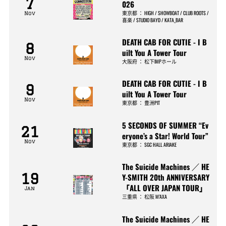
7
026
東京都
：
HIGH / SHOWBOAT / CLUB ROOTS /
Nov
喜楽 / STUDIO BAYD / KATA_BAR
DEATH CAB FOR CUTIE - I B
8
uilt You A Tower Tour
Nov
大阪府
：
松下IMPホール
DEATH CAB FOR CUTIE - I B
9
uilt You A Tower Tour
Nov
東京都
：
豊洲PIT
5 SECONDS OF SUMMER “Ev
21
eryone’s a Star! World Tour”
Nov
東京都
：
SGC HALL ARIAKE
The Suicide Machines ／ HE
19
Y-SMITH 20th ANNIVERSARY
「ALL OVER JAPAN TOUR」
Jan
三重県
：
松阪 M’AXA
The Suicide Machines ／ HE