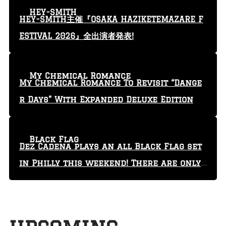
HEY-SMITH
HEY-SMITH主催『OSAKA HAZIKETEMAZARE F
ESTIVAL 2026』全出演者発表!
My Chemical Romance
My Chemical Romance To Revisit “Dange
r Days” With Expanded Deluxe Edition
Black Flag
Dez Cadena plays an all Black Flag set
in Philly this weekend! There are only
29 tickets left!