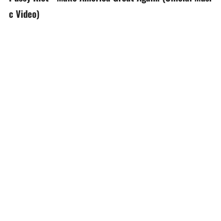
c Video)