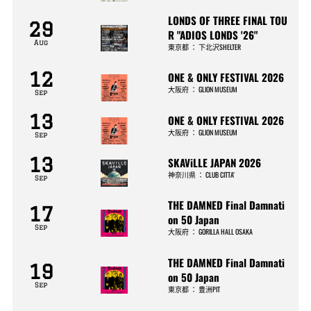
LONDS OF THREE FINAL TOU
29
R "ADIOS LONDS '26"
Aug
東京都
：
下北沢SHELTER
12
ONE & ONLY FESTIVAL 2026
大阪府
：
GLION MUSEUM
Sep
13
ONE & ONLY FESTIVAL 2026
大阪府
：
GLION MUSEUM
Sep
13
SKAViLLE JAPAN 2026
神奈川県
：
CLUB CITTA’
Sep
THE DAMNED Final Damnati
17
on 50 Japan
Sep
大阪府
：
GORILLA HALL OSAKA
THE DAMNED Final Damnati
19
on 50 Japan
Sep
東京都
：
豊洲PIT