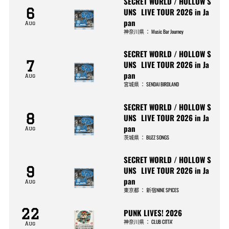
SECRET WORLD / HOLLOW S
6
UNS LIVE TOUR 2026 in Ja
pan
Aug
神奈川県
：
Music Bar Journey
SECRET WORLD / HOLLOW S
7
UNS LIVE TOUR 2026 in Ja
pan
Aug
宮城県
：
SENDAI BIRDLAND
SECRET WORLD / HOLLOW S
8
UNS LIVE TOUR 2026 in Ja
pan
Aug
茨城県
：
BUZZ SONGS
SECRET WORLD / HOLLOW S
9
UNS LIVE TOUR 2026 in Ja
pan
Aug
東京都
：
新宿NINE SPICES
22
PUNK LIVES! 2026
神奈川県
：
CLUB CITTA’
Aug