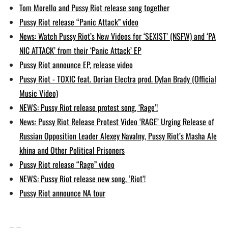
Tom Morello and Pussy Riot release song together
Pussy Riot release “Panic Attack” video
News: Watch Pussy Riot’s New Videos for ‘SEXIST’ (NSFW) and ‘PA
NIC ATTACK’ from their ‘Panic Attack’ EP
Pussy Riot announce EP, release video
Pussy Riot - TOXIC feat. Dorian Electra prod. Dylan Brady (Official
Music Video)
NEWS: Pussy Riot release protest song, ‘Rage’!
News: Pussy Riot Release Protest Video ‘RAGE’ Urging Release of
Russian Opposition Leader Alexey Navalny, Pussy Riot’s Masha Ale
khina and Other Political Prisoners
Pussy Riot release “Rage” video
NEWS: Pussy Riot release new song, ‘Riot’!
Pussy Riot announce NA tour