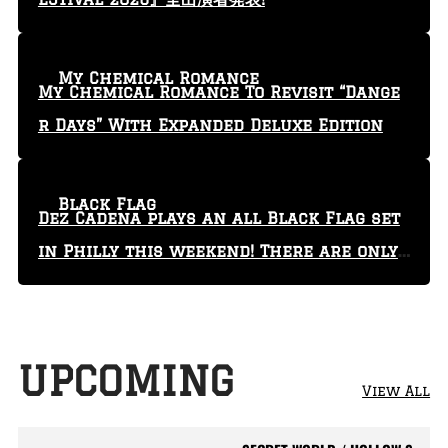
My Chemical Romance
My Chemical Romance To Revisit “Dange
r Days” With Expanded Deluxe Edition
Black Flag
Dez Cadena plays an all Black Flag set
in Philly this weekend! There are only
29 tickets left!
UPCOMING
View All