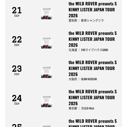
the WILD ROVER presents S
21
KINNY LISTER JAPAN TOUR
2026
Sep
愛知県
：
新栄シャングリラ
the WILD ROVER presents S
22
KINNY LISTER JAPAN TOUR
2026
Sep
北海道
：
246ライブハウスGABU
the WILD ROVER presents S
23
KINNY LISTER JAPAN TOUR
2026
Sep
大阪府
：
GLION MUSEUM
the WILD ROVER presents S
24
KINNY LISTER JAPAN TOUR
2026
Sep
東京都
：
渋谷O-West
the WILD ROVER presents S
KINNY LISTER JAPAN TOUR